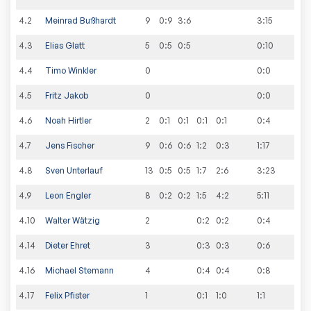
4
.
2
Meinrad Bußhardt
9
0:9
3:6
3
:
15
4
.
3
Elias Glatt
5
0:5
0:5
0
:
10
4
.
4
Timo Winkler
0
0
:
0
4
.
5
Fritz Jakob
0
0
:
0
4
.
6
Noah Hirtler
2
0:1
0:1
0:1
0:1
0
:
4
4
.
7
Jens Fischer
9
0:6
0:6
1:2
0:3
1
:
17
4
.
8
Sven Unterlauf
13
0:5
0:5
1:7
2:6
3
:
23
4
.
9
Leon Engler
8
0:2
0:2
1:5
4:2
5
:
11
4
.
10
Walter Wätzig
2
0:2
0:2
0
:
4
4
.
14
Dieter Ehret
3
0:3
0:3
0
:
6
4
.
16
Michael Stemann
4
0:4
0:4
0
:
8
4
.
17
Felix Pfister
1
0:1
1:0
1
:
1