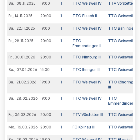
Sa., 08.11.2025
19:00
1
TTC Weisweil IV
TTV Vörstetten III
Fr., 14.11.2025
20:00
1
TTC Elzach II
TTC Weisweil IV
Sa., 22.11.2025
19:00
1
TTC Weisweil IV
TTC Bahlingen III
Fr., 28.11.2025
20:00
1
TTC
TTC Weisweil IV
Emmendingen II
Fr., 30.01.2026
20:00
1
TTC Nimburg III
TTC Weisweil IV
Sa., 07.02.2026
15:00
1
TTC Ihringen III
TTC Weisweil IV
Sa., 21.02.2026
19:00
1
TTC Weisweil IV
TTC Köndringen
III
Sa., 28.02.2026
19:00
1
TTC Weisweil IV
TTC
Emmendingen II
Fr., 06.03.2026
20:00
1
TTV Vörstetten III
TTC Weisweil IV
Mo., 16.03.2026
20:00
1
FC Kollnau III
TTC Weisweil IV
Sa., 28.03.2026
19:00
1
TTC Weisweil IV
TTC Elzach II