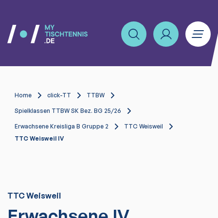
Home
click-TT
TTBW
Spielklassen TTBW SK Bez. BG 25/26
Erwachsene Kreisliga B Gruppe 2
TTC Weisweil
TTC Weisweil IV
TTC Weisweil
Erwachsene IV