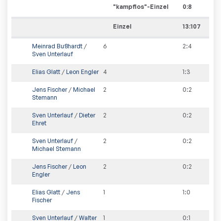
"kampflos"-Einzel
0
:
8
Einzel
13:107
Meinrad Bußhardt
/
6
2
:
4
Sven Unterlauf
Elias Glatt
/
Leon Engler
4
1
:
3
Jens Fischer
/
Michael
2
0
:
2
Stemann
Sven Unterlauf
/
Dieter
2
0
:
2
Ehret
Sven Unterlauf
/
2
0
:
2
Michael Stemann
Jens Fischer
/
Leon
2
0
:
2
Engler
Elias Glatt
/
Jens
1
1
:
0
Fischer
Sven Unterlauf
/
Walter
1
0
:
1