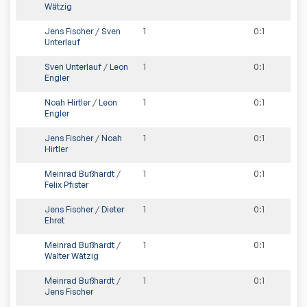
Wätzig
Jens Fischer
/
Sven
1
0
:
1
Unterlauf
Sven Unterlauf
/
Leon
1
0
:
1
Engler
Noah Hirtler
/
Leon
1
0
:
1
Engler
Jens Fischer
/
Noah
1
0
:
1
Hirtler
Meinrad Bußhardt
/
1
0
:
1
Felix Pfister
Jens Fischer
/
Dieter
1
0
:
1
Ehret
Meinrad Bußhardt
/
1
0
:
1
Walter Wätzig
Meinrad Bußhardt
/
1
0
:
1
Jens Fischer