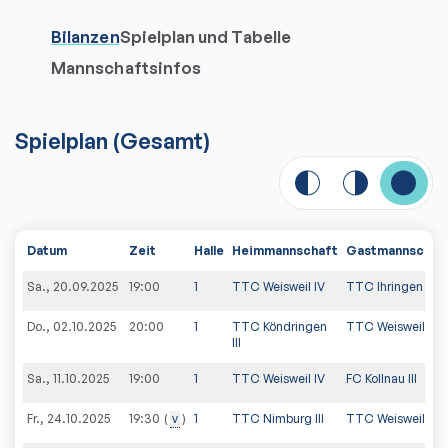
Bilanzen
Spielplan und Tabelle
Mannschaftsinfos
Spielplan
(
Gesamt
)
Datum
Zeit
Halle
Heimmannschaft
Gastmannschaf
Sa., 20.09.2025
19:00
1
TTC Weisweil IV
TTC Ihringen III
Do., 02.10.2025
20:00
1
TTC Köndringen
TTC Weisweil IV
III
Sa., 11.10.2025
19:00
1
TTC Weisweil IV
FC Kollnau III
Fr., 24.10.2025
v
1
TTC Nimburg III
TTC Weisweil IV
19:30