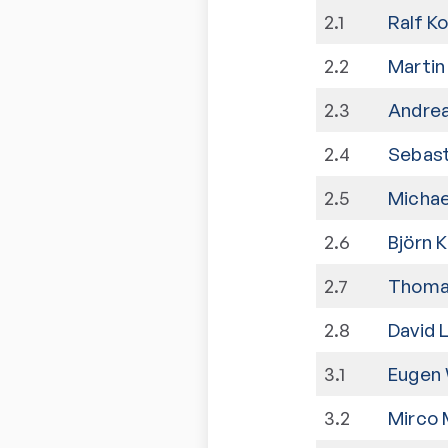
2
.
1
Ralf K
2
.
2
Martin 
2
.
3
Andrea
2
.
4
Sebast
2
.
5
Michae
2
.
6
Björn 
2
.
7
Thoma
2
.
8
David L
3
.
1
Eugen
3
.
2
Mirco 