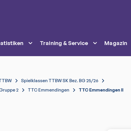
atistiken
Training & Service
Magazin
TTBW
Spielklassen TTBW SK Bez. BG 25/26
 Gruppe 2
TTC Emmendingen
TTC Emmendingen II