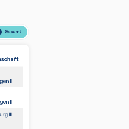
Gesamt
schaft
Spiele
3:7
en II
7:3
en II
g III
6:4