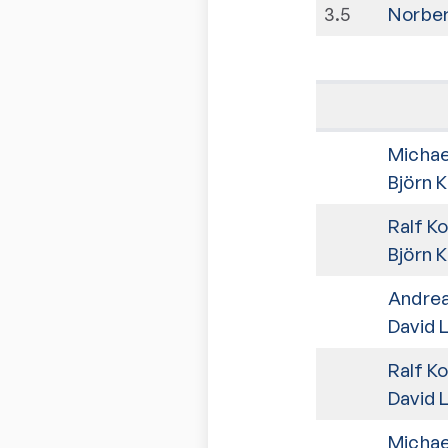
3
.
5
Norber
Michae
Björn 
Ralf K
Björn 
Andrea
David L
Ralf K
David L
Michae