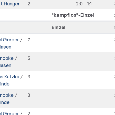
t Hunger
2
2:0
1:1
"kampflos"-Einzel
Einzel
l Gerber
/
7
Klasen
onopke
/
5
Klasen
s Kutzka
/
3
indel
onopke
/
3
indel
l Gerber
/
2