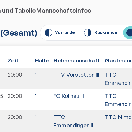
n und Tabelle
Mannschaftsinfos
(
Gesamt
)
Vorrunde
Rückrunde
Zeit
Halle
Heimmannschaft
Gastmann
20:00
1
TTV Vörstetten III
TTC
Emmending
25
20:00
1
FC Kollnau III
TTC
Emmending
20:00
1
TTC
TTC Nimbur
Emmendingen II