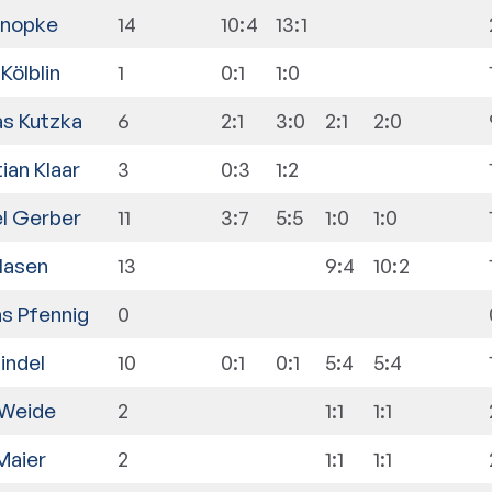
onopke
14
10:4
13:1
Kölblin
1
0:1
1:0
s Kutzka
6
2:1
3:0
2:1
2:0
ian Klaar
3
0:3
1:2
l Gerber
11
3:7
5:5
1:0
1:0
Klasen
13
9:4
10:2
s Pfennig
0
indel
10
0:1
0:1
5:4
5:4
 Weide
2
1:1
1:1
Maier
2
1:1
1:1