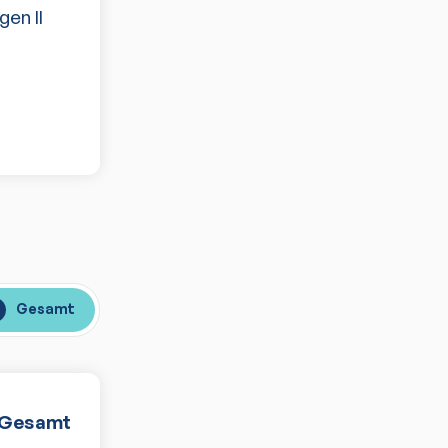
en II
Gesamt
Gesamt