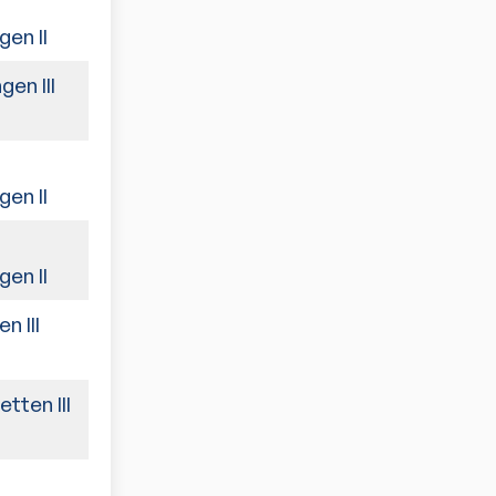
7:3
en II
gen III
9:1
1:9
en II
7:3
en II
n III
5:5
tten III
9:1
4:6