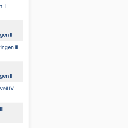
 II
8:2
5:5
en II
ngen III
7:3
3:7
en II
eil IV
9:1
II
5:5