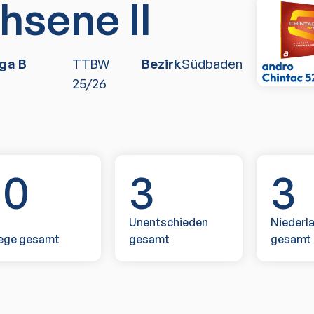
hsene II
ga B
TTBW
Bezirk
Südbaden
25/26
10
3
3
Unentschieden
Niederl
ege gesamt
gesamt
gesamt