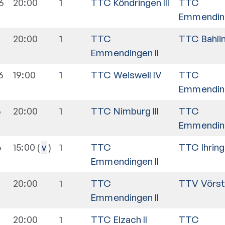
6
20:00
1
TTC Köndringen III
TTC
Emmending
6
20:00
1
TTC
TTC Bahlin
Emmendingen II
6
19:00
1
TTC Weisweil IV
TTC
Emmending
6
20:00
1
TTC Nimburg III
TTC
Emmending
6
15:00
1
TTC
TTC Ihringe
v
Emmendingen II
20:00
1
TTC
TTV Vörste
Emmendingen II
20:00
1
TTC Elzach II
TTC