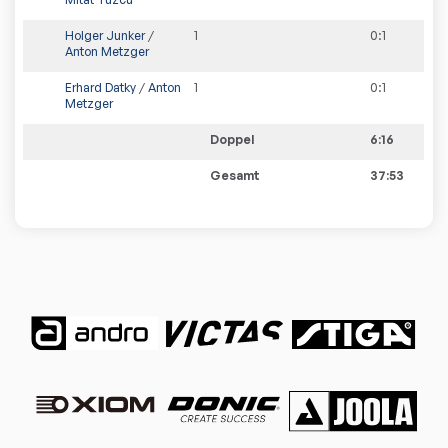
Holger Junker
/
1
0
:
1
Anton Metzger
Erhard Datky
/
Anton
1
0
:
1
Metzger
Doppel
6:16
Gesamt
37:53