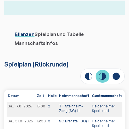
Bilanzen
Spielplan und Tabelle
Mannschaftsinfos
Spielplan
(
Rückrunde
)
Datum
Zeit
Halle
Heimmannschaft
Gastmannschaft
Sp
Sa., 17.01.2026
15:00
2
TT Steinheim-
Heidenheimer
9:
Zang (SG) III
Sportbund
Sa., 31.01.2026
18:30
3
SG Brenztal (SG) II
Heidenheimer
9:
Sportbund