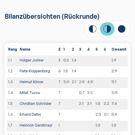
Bilanzübersichten
(Rückrunde)
Rang
Name
E
1
2
3
4
5
6
Gesamt
1
.
1
Holger Junker
5
0:5
1:4
1
:
9
1
.
2
Fiete Kloppenborg
6
1:5
1:4
2
:
9
1
.
3
Helmut Körner
7
3:0
2:1
2:0
4:0
11
:
1
1
.
4
Mitat Tuzcu
7
0:7
3:2
3
:
9
1
.
5
Christian Schröder
7
2:1
2:1
1:0
2:2
7
:
4
1
.
6
Erhard Datky
7
2:3
3:1
5
:
4
1
.
7
Heinrich Gerstmayr
1
1:0
1
:
0