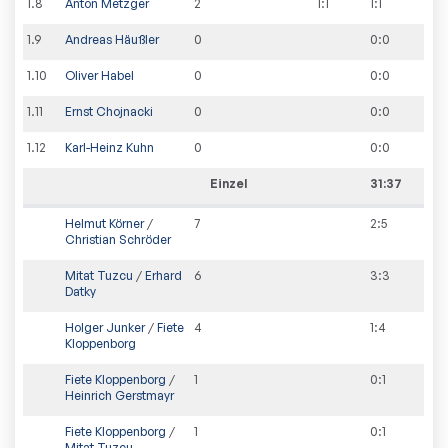
1
.
8
Anton Metzger
2
1:1
1
:
1
1
.
9
Andreas Häußler
0
0
:
0
1
.
10
Oliver Habel
0
0
:
0
1
.
11
Ernst Chojnacki
0
0
:
0
1
.
12
Karl-Heinz Kuhn
0
0
:
0
Einzel
31:37
Helmut Körner
/
7
2
:
5
Christian Schröder
Mitat Tuzcu
/
Erhard
6
3
:
3
Datky
Holger Junker
/
Fiete
4
1
:
4
Kloppenborg
Fiete Kloppenborg
/
1
0
:
1
Heinrich Gerstmayr
Fiete Kloppenborg
/
1
0
:
1
Mitat Tuzcu