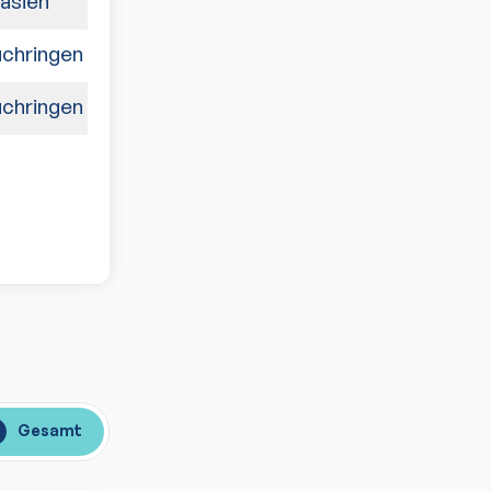
lasien
7:3
chringen
6:4
chringen
7:3
Gesamt