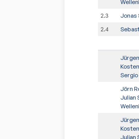
Wellen
2
.
3
Jonas 
2
.
4
Sebast
Jürge
Koste
Sergio
Jörn R
Julian
Wellen
Jürge
Koste
Julian