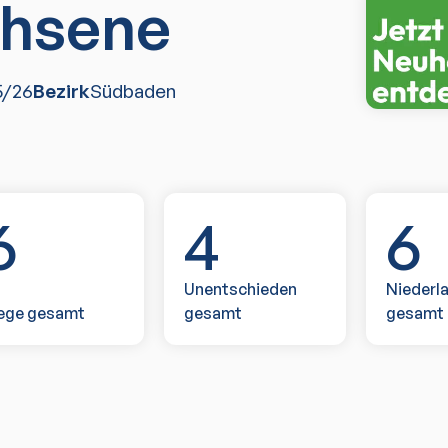
hsene
5/26
Bezirk
Südbaden
6
4
6
Unentschieden
Niederl
ege gesamt
gesamt
gesamt