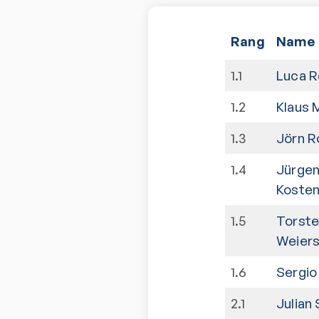
Rang
Name
1
.
1
Luca R
1
.
2
Klaus M
1
.
3
Jörn R
1
.
4
Jürge
Koste
1
.
5
Torste
Weiers
1
.
6
Sergio
2
.
1
Julian