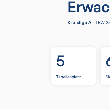
Erwac
Kreisliga A
TTBW
2
5
Tabellenplatz
Si