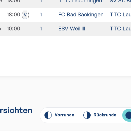
6
18:00
1
TTC Lauchringen
SV St. B
18:00
1
FC Bad Säckingen
TTC Lau
v
6
10:00
1
ESV Weil III
TTC Lau
n
rsichten
Vorrunde
Rückrunde