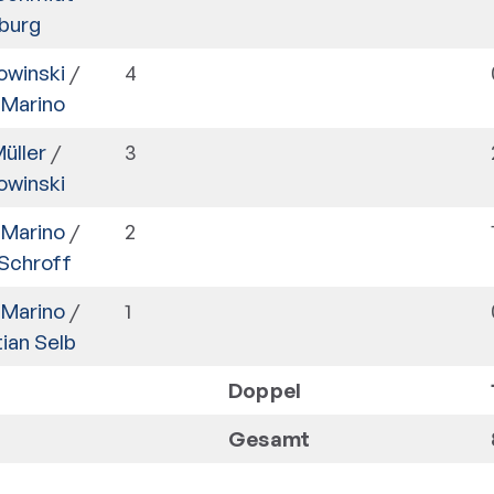
burg
owinski
/
4
 Marino
üller
/
3
owinski
 Marino
/
2
Schroff
 Marino
/
1
ian Selb
Doppel
Gesamt