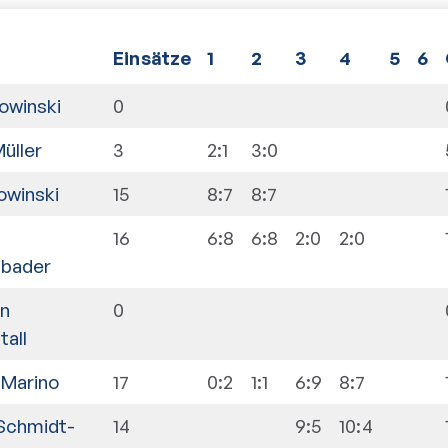
E
insätze
1
2
3
4
5
6
owinski
0
üller
3
2:1
3:0
owinski
15
8:7
8:7
n
16
6:8
6:8
2:0
2:0
nbader
n
0
tall
 Marino
17
0:2
1:1
6:9
8:7
 Schmidt-
14
9:5
10:4