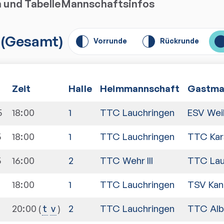
n und Tabelle
Mannschaftsinfos
(
Gesamt
)
Vorrunde
Rückrunde
Zeit
Halle
Heimmannschaft
Gastma
5
18:00
1
TTC Lauchringen
ESV Weil 
5
18:00
1
TTC Lauchringen
TTC Kars
5
16:00
2
TTC Wehr III
TTC Lau
18:00
1
TTC Lauchringen
TSV Kand
20:00
2
TTC Lauchringen
TTC Alb
t
v