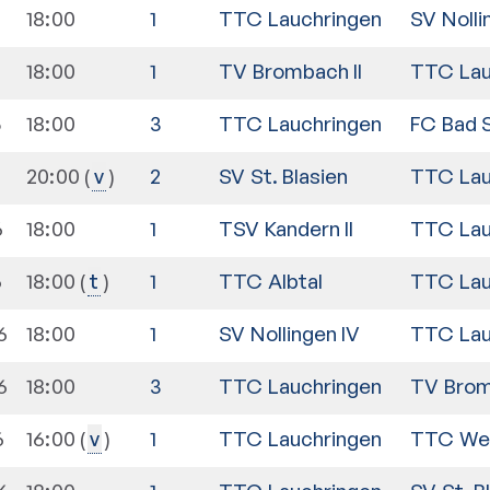
18:00
1
TTC Lauchringen
SV Nolli
18:00
1
TV Brombach II
TTC Lau
5
18:00
3
TTC Lauchringen
FC Bad 
20:00
2
SV St. Blasien
TTC Lau
v
6
18:00
1
TSV Kandern II
TTC Lau
6
18:00
1
TTC Albtal
TTC Lau
t
6
18:00
1
SV Nollingen IV
TTC Lau
6
18:00
3
TTC Lauchringen
TV Brom
6
16:00
1
TTC Lauchringen
TTC Wehr
v