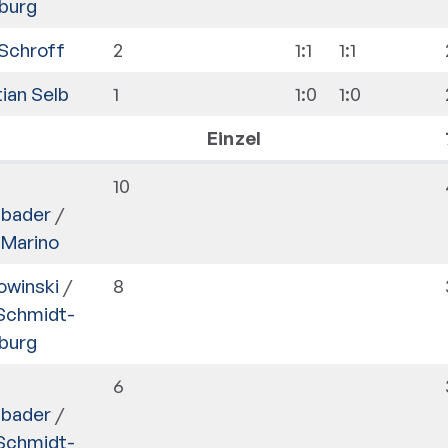
burg
Schroff
2
1:1
1:1
ian Selb
1
1:0
1:0
Einzel
n
10
nbader
/
 Marino
owinski
/
8
 Schmidt-
burg
n
6
nbader
/
 Schmidt-