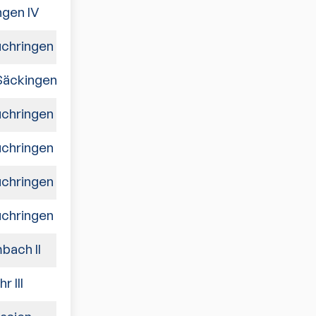
ngen IV
5:5
chringen
4:6
Säckingen
9:1
chringen
5:5
chringen
5:5
chringen
8:2
chringen
2:8
bach II
4:6
 III
6:4