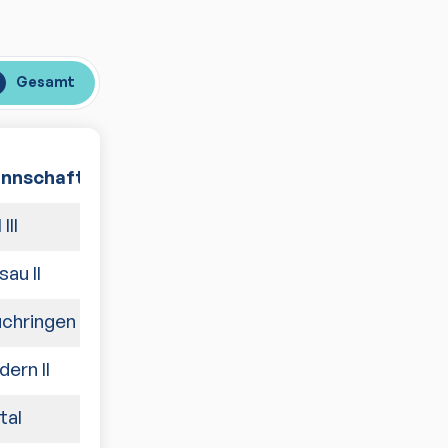
Gesamt
nnschaft
Spiele
III
0:10
au II
8:2
chringen
3:7
ern II
5:5
tal
4:6