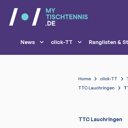
News
click-TT
Ranglisten & St
Home
click-TT
TTC Lauchringen
T
TTC Lauchringen