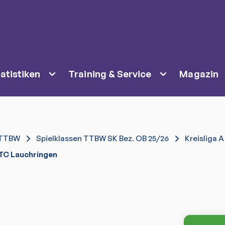
atistiken
Training & Service
Magazin
TTBW
Spielklassen TTBW SK Bez. OB 25/26
Kreisliga A
TC Lauchringen