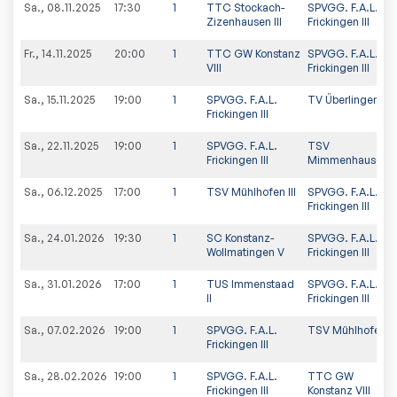
Sa., 08.11.2025
17:30
1
TTC Stockach-
SPVGG. F.A.L.
Zizenhausen III
Frickingen III
Fr., 14.11.2025
20:00
1
TTC GW Konstanz
SPVGG. F.A.L.
VIII
Frickingen III
Sa., 15.11.2025
19:00
1
SPVGG. F.A.L.
TV Überlingen IV
Frickingen III
Sa., 22.11.2025
19:00
1
SPVGG. F.A.L.
TSV
Frickingen III
Mimmenhausen 
Sa., 06.12.2025
17:00
1
TSV Mühlhofen III
SPVGG. F.A.L.
Frickingen III
Sa., 24.01.2026
19:30
1
SC Konstanz-
SPVGG. F.A.L.
Wollmatingen V
Frickingen III
Sa., 31.01.2026
17:00
1
TUS Immenstaad
SPVGG. F.A.L.
II
Frickingen III
Sa., 07.02.2026
19:00
1
SPVGG. F.A.L.
TSV Mühlhofen III
Frickingen III
Sa., 28.02.2026
19:00
1
SPVGG. F.A.L.
TTC GW
Frickingen III
Konstanz VIII