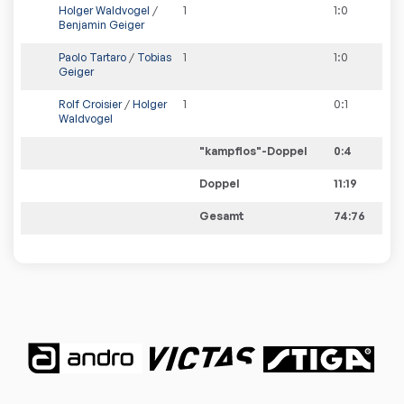
Holger Waldvogel
/
1
1
:
0
Benjamin Geiger
Paolo Tartaro
/
Tobias
1
1
:
0
Geiger
Rolf Croisier
/
Holger
1
0
:
1
Waldvogel
"kampflos"-Doppel
0
:
4
Doppel
11:19
Gesamt
74:76