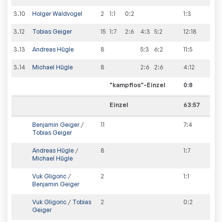
3
.
10
Holger Waldvogel
2
1:1
0:2
1
:
3
3
.
12
Tobias Geiger
15
1:7
2:6
4:3
5:2
12
:
18
3
.
13
Andreas Hügle
8
5:3
6:2
11
:
5
3
.
14
Michael Hügle
8
2:6
2:6
4
:
12
"kampflos"-Einzel
0
:
8
Einzel
63:57
Benjamin Geiger
/
11
7
:
4
Tobias Geiger
Andreas Hügle
/
8
1
:
7
Michael Hügle
Vuk Gligoric
/
2
1
:
1
Benjamin Geiger
Vuk Gligoric
/
Tobias
2
0
:
2
Geiger