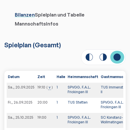
Bilanzen
Spielplan und Tabelle
Mannschaftsinfos
Spielplan
(
Gesamt
)
Datum
Zeit
Halle
Heimmannschaft
Gastmannschaf
Sa., 20.09.2025
v
1
SPVGG. F.A.L.
TUS Immenstaad
19:10
Frickingen III
II
Fr., 26.09.2025
20:00
1
TUS Stetten
SPVGG. F.A.L.
Frickingen III
Sa., 25.10.2025
19:00
1
SPVGG. F.A.L.
SC Konstanz-
Frickingen III
Wollmatingen V