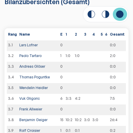
Bilanzübersichten
(Gesamt)
Rang
Name
E
1
2
3
4
5
6
Gesamt
3
.
1
Lars Lofner
0
0
:
0
3
.
2
Paolo Tartaro
1
1:0
1:0
2
:
0
3
.
3
Andreas Glöser
0
0
:
0
3
.
4
Thomas Poguntke
0
0
:
0
3
.
5
Wendelin Heidler
0
0
:
0
3
.
6
Vuk Gligoric
6
3:3
4:2
7
:
5
3
.
7
Frank Allweier
0
0
:
0
3
.
8
Benjamin Geiger
15
10:2
10:2
3:0
3:0
26
:
4
3
.
9
Rolf Croisier
1
0:1
0:1
0
:
2