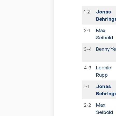
1-2
Jonas
Behring
2-1
Max
Seibold
3-4
Benny Ye
4-3
Leonie
Rupp
1-1
Jonas
Behring
2-2
Max
Seibold