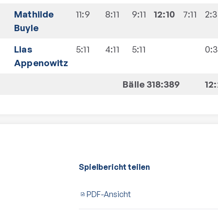
Mathilde
11:9
8:11
9:11
12:10
7:11
2:3
Buyle
Lias
5:11
4:11
5:11
0:
Appenowitz
Bälle 318:389
12
Spielbericht teilen
PDF-Ansicht