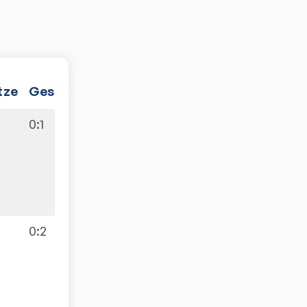
tze
Gesamt
0
:
1
3
0
:
2