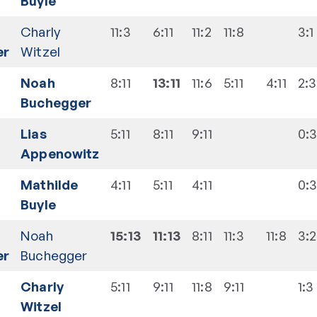
Buyle
Charly
11:3
6:11
11:2
11:8
3:1
er
Witzel
Noah
8:11
13:11
11:6
5:11
4:11
2:3
Buchegger
Lias
5:11
8:11
9:11
0:
Appenowitz
Mathilde
4:11
5:11
4:11
0:
Buyle
Noah
15:13
11:13
8:11
11:3
11:8
3:2
er
Buchegger
Charly
5:11
9:11
11:8
9:11
1:3
Witzel