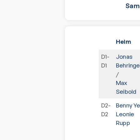
Sam
Heim
D1-
Jonas
D1
Behringe
/
Max
Seibold
D2-
Benny Ye
D2
Leonie
Rupp