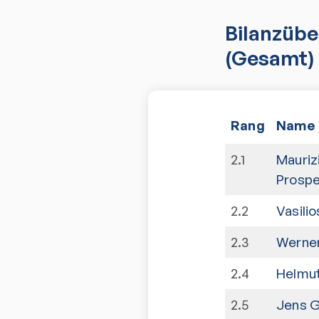
Bilanzübe
(Gesamt)
Rang
Name
2
.
1
Maurizi
Prospe
2
.
2
Vasili
2
.
3
Werner
2
.
4
Helmut
2
.
5
Jens G