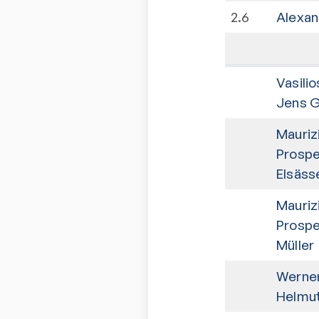
2
.
6
Alexan
Vasili
Jens G
Maurizi
Prospe
Elsäss
Maurizi
Prospe
Müller
Werner
Helmut