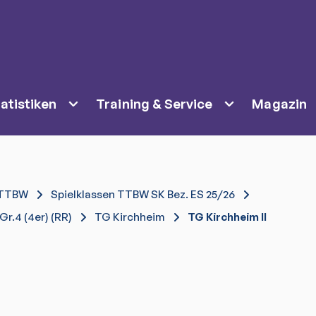
atistiken
Training & Service
Magazin
TTBW
Spielklassen TTBW SK Bez. ES 25/26
r.4 (4er) (RR)
TG Kirchheim
TG Kirchheim II