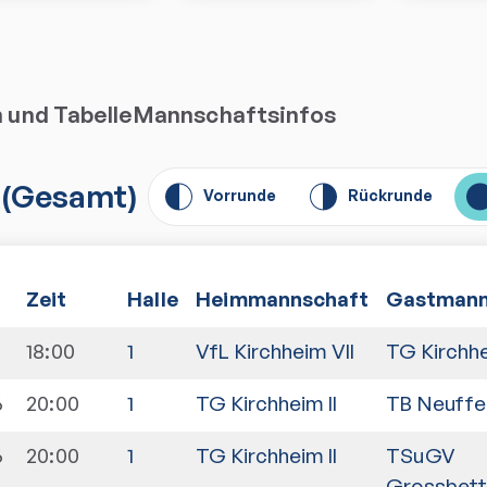
n und Tabelle
Mannschaftsinfos
(
Gesamt
)
Vorrunde
Rückrunde
Zeit
Halle
Heimmannschaft
Gastmann
18:00
1
VfL Kirchheim VII
TG Kirchhe
6
20:00
1
TG Kirchheim II
TB Neuffe
6
20:00
1
TG Kirchheim II
TSuGV
Grossbett