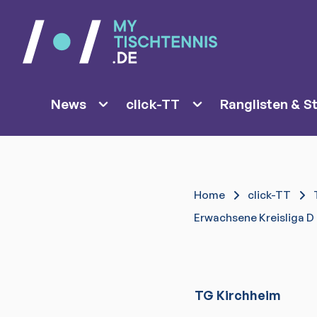
News
click-TT
Ranglisten & St
Home
click-TT
Erwachsene Kreisliga D G
TG Kirchheim