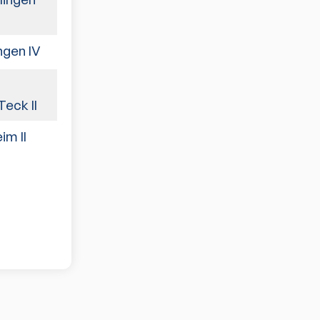
ngen IV
6:4
9:1
eck II
im II
4:6