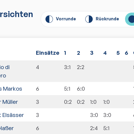
rsichten
Vorrunde
Rückrunde
E
insätze
1
2
3
4
5
6
o di
4
3:1
2:2
ro
os Markos
6
5:1
6:0
 Müller
3
0:2
0:2
1:0
1:0
 Elsässer
3
3:0
3:0
laßer
6
2:4
5:1