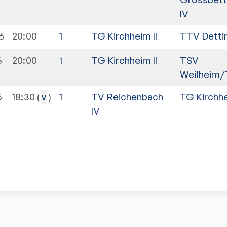
IV
6
20:00
1
TG Kirchheim II
TTV Detti
6
20:00
1
TG Kirchheim II
TSV
Weilheim/T
6
18:30
1
TV Reichenbach
TG Kirchhe
v
IV
n