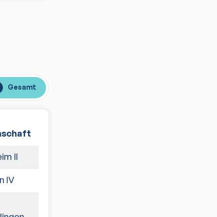
Gesamt
schaft
Spiele
im II
6:4
n IV
5:5
10:0
lingen