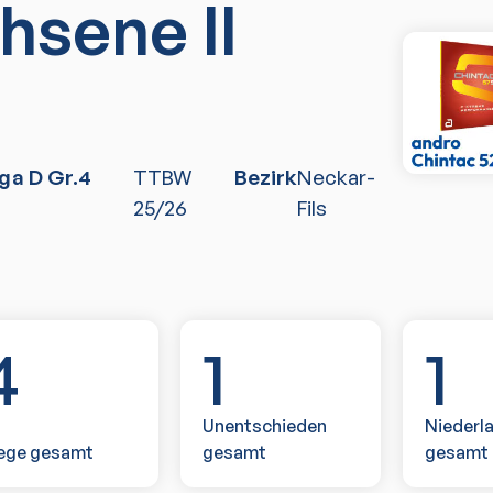
hsene II
ga D Gr.4
TTBW
Bezirk
Neckar-
25/26
Fils
4
1
1
Unentschieden
Niederl
ege gesamt
gesamt
gesamt