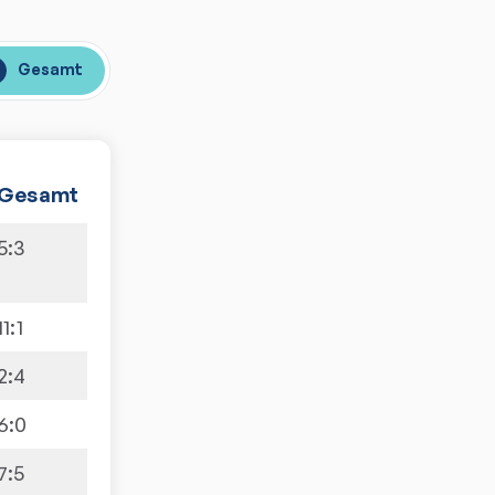
Gesamt
Gesamt
5
:
3
11
:
1
2
:
4
6
:
0
7
:
5