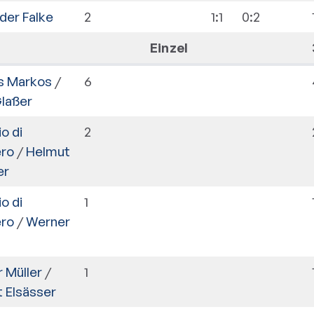
der Falke
2
1:1
0:2
Einzel
os Markos
/
6
laßer
o di
2
ro
/
Helmut
er
o di
1
ro
/
Werner
 Müller
/
1
 Elsässer