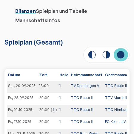
Bilanzen
Spielplan und Tabelle
Mannschaftsinfos
Spielplan
(
Gesamt
)
Datum
Zeit
Halle
Heimmannschaft
Gastmannscha
Sa., 20.09.2025
18:00
1
TV Denzlingen V
TTC Reute III
Fr., 26.09.2025
20:30
1
TTC Reute III
TTV March III
Fr., 10.10.2025
t
1
TTC Reute III
TTC Nimburg IV
20:30
Fr., 17.10.2025
20:30
1
TTC Reute III
FC Kollnau V
Mo., 03.11.2025
20:00
1
TTC Blau-Weiss
TTC Reute III