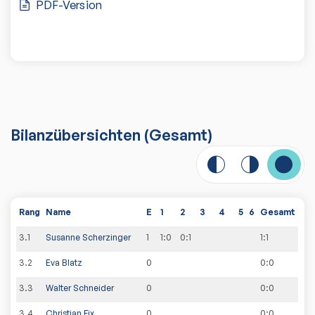
PDF-Version
Bilanzübersichten
(Gesamt)
Rang
Name
E
1
2
3
4
5
6
Gesamt
3
.
1
Susanne Scherzinger
1
1:0
0:1
1
:
1
3
.
2
Eva Blatz
0
0
:
0
3
.
3
Walter Schneider
0
0
:
0
3
.
4
Christian Fix
0
0
:
0