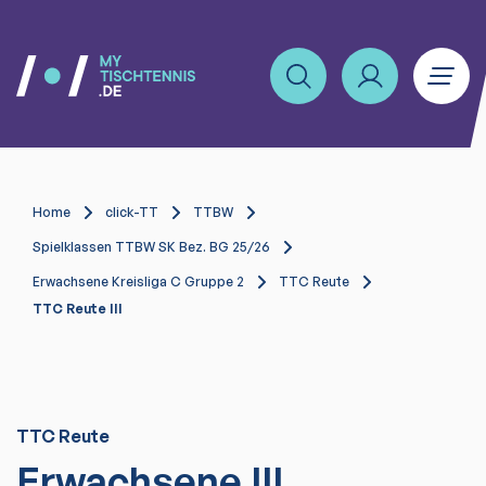
Home
click-TT
TTBW
Spielklassen TTBW SK Bez. BG 25/26
Erwachsene Kreisliga C Gruppe 2
TTC Reute
TTC Reute III
TTC Reute
Erwachsene III