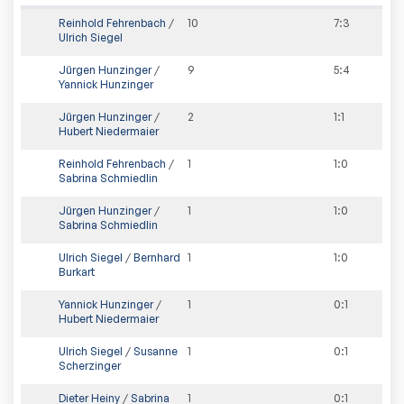
Reinhold Fehrenbach
/
10
7
:
3
Ulrich Siegel
Jürgen Hunzinger
/
9
5
:
4
Yannick Hunzinger
Jürgen Hunzinger
/
2
1
:
1
Hubert Niedermaier
Reinhold Fehrenbach
/
1
1
:
0
Sabrina Schmiedlin
Jürgen Hunzinger
/
1
1
:
0
Sabrina Schmiedlin
Ulrich Siegel
/
Bernhard
1
1
:
0
Burkart
Yannick Hunzinger
/
1
0
:
1
Hubert Niedermaier
Ulrich Siegel
/
Susanne
1
0
:
1
Scherzinger
Dieter Heiny
/
Sabrina
1
0
:
1