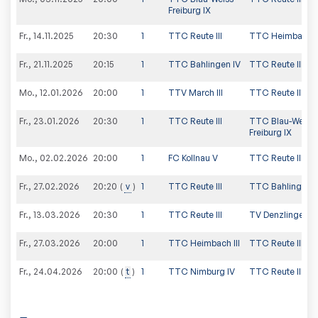
Freiburg IX
Fr., 14.11.2025
20:30
1
TTC Reute III
TTC Heimbach II
Fr., 21.11.2025
20:15
1
TTC Bahlingen IV
TTC Reute III
Mo., 12.01.2026
20:00
1
TTV March III
TTC Reute III
Fr., 23.01.2026
20:30
1
TTC Reute III
TTC Blau-Weiss
Freiburg IX
Mo., 02.02.2026
20:00
1
FC Kollnau V
TTC Reute III
Fr., 27.02.2026
v
1
TTC Reute III
TTC Bahlingen I
20:20
Fr., 13.03.2026
20:30
1
TTC Reute III
TV Denzlingen V
Fr., 27.03.2026
20:00
1
TTC Heimbach III
TTC Reute III
Fr., 24.04.2026
t
1
TTC Nimburg IV
TTC Reute III
20:00