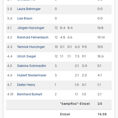
3
.
5
Laura Behringer
0
0
:
0
3
.
6
Lisa Braun
0
0
:
0
4
.
1
Jürgen Hunzinger
12
8:4
8:4
16
:
8
4
.
2
Reinhold Fehrenbach
12
4:8
6:6
10
:
14
4
.
3
Yannick Hunzinger
10
0:1
0:1
6:3
9:0
15
:
5
4
.
4
Ulrich Siegel
12
1:1
1:1
7:3
9:1
18
:
6
4
.
5
Sabrina Schmiedlin
3
2:1
3:0
5
:
1
4
.
6
Hubert Niedermaier
3
2:1
2:0
4
:
1
4
.
7
Dieter Heiny
1
1:0
0:1
1
:
1
4
.
10
Bernhard Burkart
2
1:1
1:0
2
:
1
"kampflos"-Einzel
2
:
0
Einzel
74:38