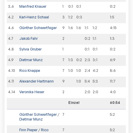
3
.
6
Manfred Knauer
1
0:1
0:1
0
:
2
4
.
2
Karl-Heinz Schaal
3
1:2
0:3
1
:
5
4
.
6
Günther Schwertfeger
9
1:6
1:6
1:1
1:2
4
:
15
4
.
7
Jakob Fahr
2
0:2
1:1
1
:
3
4
.
8
Sylvia Gruber
1
0:1
0:1
0
:
2
4
.
9
Dietmar Munz
7
1:3
0:2
2:3
3:1
6
:
9
4
.
10
Rico Knappe
7
1:0
1:0
2:4
4:2
8
:
6
4
.
11
Alexander Hartmann
9
1:0
5:4
5:3
11
:
7
4
.
14
Veronika Heser
2
2:0
2:0
4
:
0
Einzel
60:54
Günther Schwertfeger
/
7
5
:
2
Dietmar Munz
Finn Pieper
/
Rico
7
5
:
2