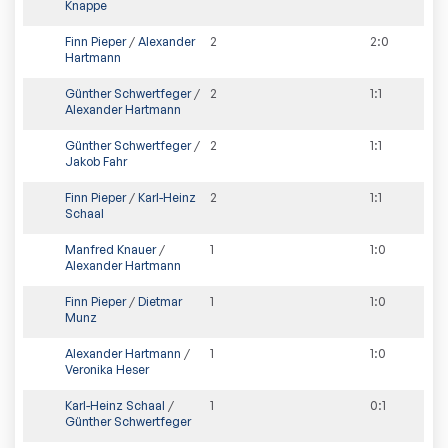
Knappe
Finn Pieper
/
Alexander
2
2
:
0
Hartmann
Günther Schwertfeger
/
2
1
:
1
Alexander Hartmann
Günther Schwertfeger
/
2
1
:
1
Jakob Fahr
Finn Pieper
/
Karl-Heinz
2
1
:
1
Schaal
Manfred Knauer
/
1
1
:
0
Alexander Hartmann
Finn Pieper
/
Dietmar
1
1
:
0
Munz
Alexander Hartmann
/
1
1
:
0
Veronika Heser
Karl-Heinz Schaal
/
1
0
:
1
Günther Schwertfeger