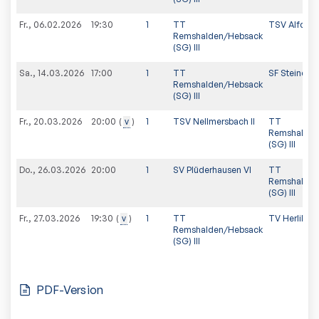
Fr., 06.02.2026
19:30
1
TT
TSV Alfdorf 
Remshalden/Hebsack
(SG) III
Sa., 14.03.2026
17:00
1
TT
SF Steinenber
Remshalden/Hebsack
(SG) III
Fr., 20.03.2026
v
1
TSV Nellmersbach II
TT
20:00
Remshalden
(SG) III
Do., 26.03.2026
20:00
1
SV Plüderhausen VI
TT
Remshalden
(SG) III
Fr., 27.03.2026
v
1
TT
TV Herlikofen
19:30
Remshalden/Hebsack
(SG) III
PDF-Version