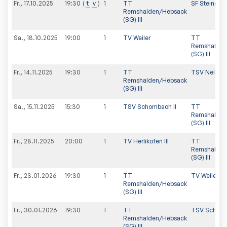
Fr., 17.10.2025
t
v
1
TT
SF Steinenber
19:30
Remshalden/Hebsack
(SG) III
Sa., 18.10.2025
19:00
1
TV Weiler
TT
Remshalden
(SG) III
Fr., 14.11.2025
19:30
1
TT
TSV Nellmer
Remshalden/Hebsack
(SG) III
Sa., 15.11.2025
15:30
1
TSV Schornbach II
TT
Remshalden
(SG) III
Fr., 28.11.2025
20:00
1
TV Herlikofen III
TT
Remshalden
(SG) III
Fr., 23.01.2026
19:30
1
TT
TV Weiler
Remshalden/Hebsack
(SG) III
Fr., 30.01.2026
19:30
1
TT
TSV Schornb
Remshalden/Hebsack
(SG) III