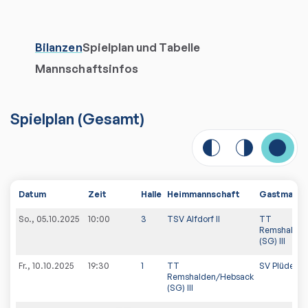
Bilanzen
Spielplan und Tabelle
Mannschaftsinfos
Spielplan
(
Gesamt
)
Datum
Zeit
Halle
Heimmannschaft
Gastmanns
So., 05.10.2025
10:00
3
TSV Alfdorf II
TT
Remshalden
(SG) III
Fr., 10.10.2025
19:30
1
TT
SV Plüderha
Remshalden/Hebsack
(SG) III