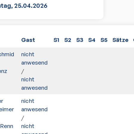
tag
,
25.04.2026
Gast
S1
S2
S3
S4
S5
Sätze
chmid
nicht
anwesend
enz
/
nicht
anwesend
er
nicht
eimer
anwesend
/
 Renn
nicht