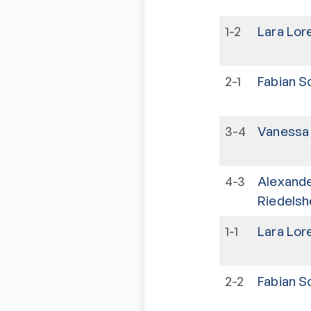
1-2
Lara Lor
2-1
Fabian S
3-4
Vanessa
4-3
Alexand
Riedelsh
1-1
Lara Lor
2-2
Fabian S