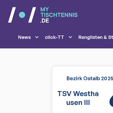
News
click-TT
Ranglisten & St
Bezirk Ostalb 202
TSV Westha
usen III