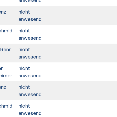
anwesend
enz
nicht
anwesend
chmid
nicht
anwesend
 Renn
nicht
anwesend
er
nicht
eimer
anwesend
enz
nicht
anwesend
chmid
nicht
anwesend