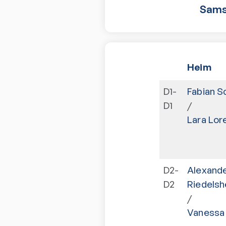
Sams
Heim
D1-
Fabian S
D1
/
Lara Lor
D2-
Alexand
D2
Riedelsh
/
Vanessa