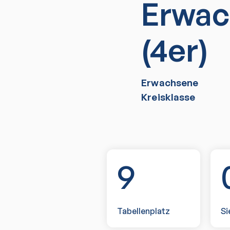
Erwac
(4er)
Erwachsene
Kreisklasse
9
Tabellenplatz
Si