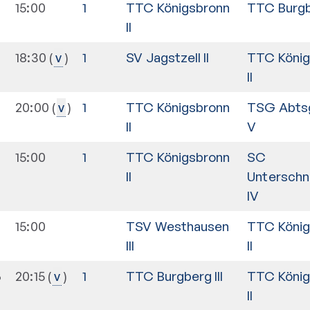
15:00
1
TTC Königsbronn
TTC Burgbe
II
18:30
1
SV Jagstzell II
TTC König
v
II
20:00
1
TTC Königsbronn
TSG Abts
v
II
V
15:00
1
TTC Königsbronn
SC
II
Unterschn
IV
15:00
TSV Westhausen
TTC König
III
II
6
20:15
1
TTC Burgberg III
TTC König
v
II