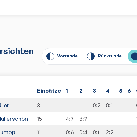
rsichten
Vorrunde
Rückrunde
E
insätze
1
2
3
4
5
6
ller
3
0:2
0:1
üllerschön
15
4:7
8:7
 Lumpp
11
0:6
0:4
0:1
2:2