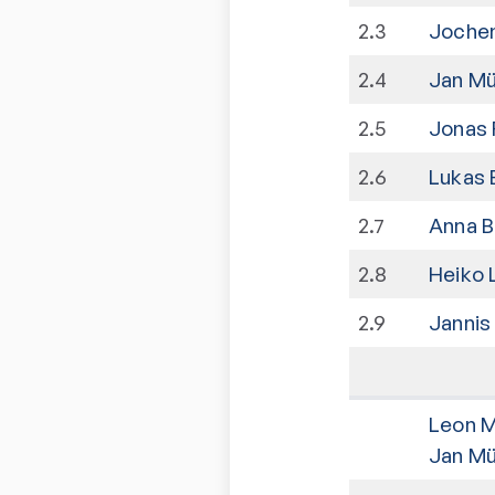
2
.
3
Jochen
2
.
4
Jan Mü
2
.
5
Jonas 
2
.
6
Lukas 
2
.
7
Anna B
2
.
8
Heiko 
2
.
9
Jannis
Leon M
Jan Mü