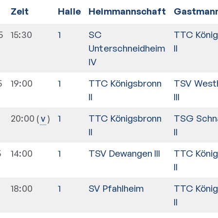
Zeit
Halle
Heimmannschaft
Gastmann
5
15:30
1
SC
TTC König
Unterschneidheim
II
IV
5
19:00
1
TTC Königsbronn
TSV West
II
III
20:00
1
TTC Königsbronn
TSG Schn
v
II
II
5
14:00
1
TSV Dewangen III
TTC König
II
18:00
1
SV Pfahlheim
TTC König
II