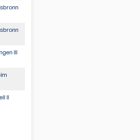
sbronn
6:0
sbronn
6:3
gen III
4:6
eim
3:6
l II
0:6