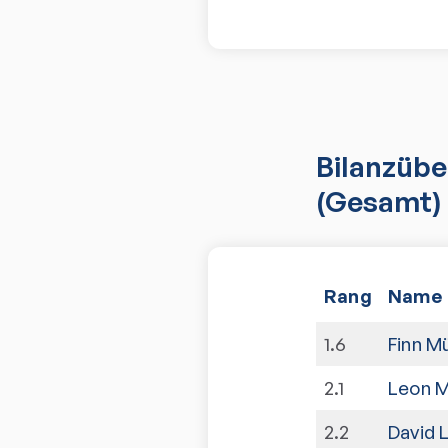
Bilanzübe
(Gesamt)
Rang
Name
1
.
6
Finn Mü
2
.
1
Leon M
2
.
2
David