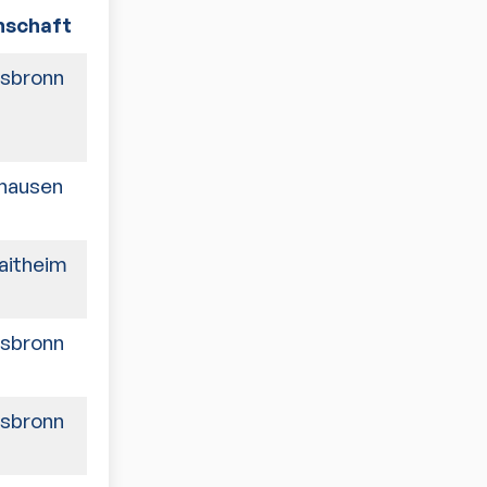
schaft
Spiele
sbronn
6:0
hausen
0:6
aitheim
4:6
sbronn
6:2
sbronn
6:1