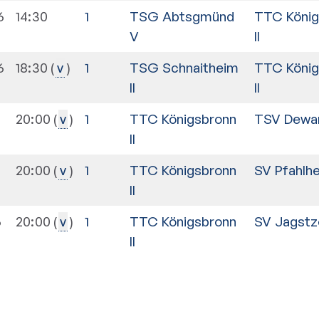
6
14:30
1
TSG Abtsgmünd
TTC König
V
II
6
18:30
1
TSG Schnaitheim
TTC König
v
II
II
6
20:00
1
TTC Königsbronn
TSV Dewan
v
II
20:00
1
TTC Königsbronn
SV Pfahlh
v
II
6
20:00
1
TTC Königsbronn
SV Jagstzel
v
II
n