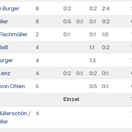
 Burger
8
0:2
0:2
2:4
ller
8
0:5
0:1
0:1
0:2
Flachmüller
2
0:1
0:1
1:0
Baß
4
1:1
0:2
urger
4
1:3
Lenz
4
0:2
0:1
0:2
0:1
 von Ohlen
5
0:5
0:1
Einzel
üllerschön
/
4
ller