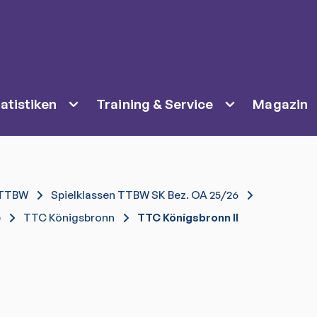
atistiken
Training & Service
Magazin
TTBW
Spielklassen TTBW SK Bez. OA 25/26
e
TTC Königsbronn
TTC Königsbronn II