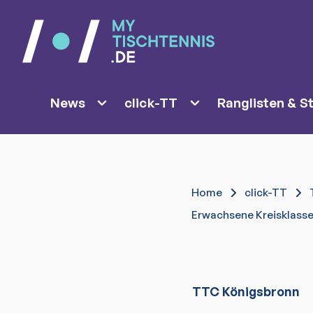
News
click-TT
Ranglisten & St
Home
click-TT
Erwachsene Kreisklass
TTC Königsbronn