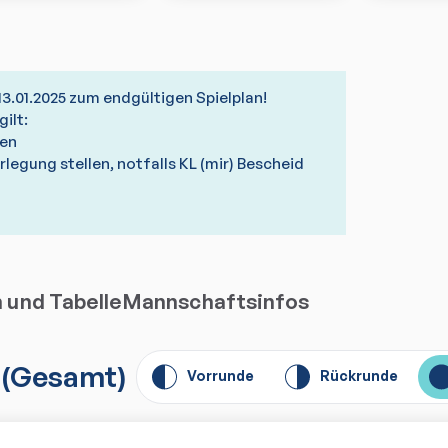
13.01.2025 zum endgültigen Spielplan!
ilt:
ren
rlegung stellen, notfalls KL (mir) Bescheid
n und Tabelle
Mannschaftsinfos
(
Gesamt
)
Vorrunde
Rückrunde