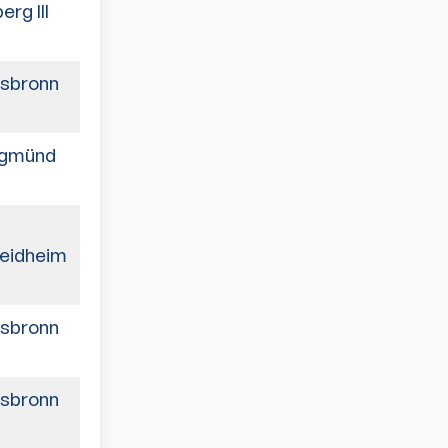
rg III
0:6
sbronn
6:1
gmünd
1:6
1:6
eidheim
sbronn
6:1
sbronn
6:1