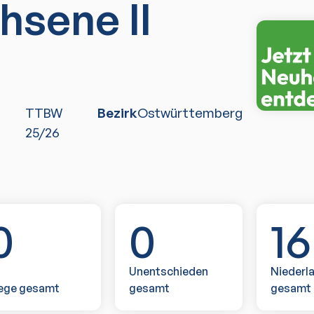
hsene II
TTBW
Bezirk
Ostwürttemberg
25/26
0
0
16
Unentschieden
Niederl
ege gesamt
gesamt
gesamt