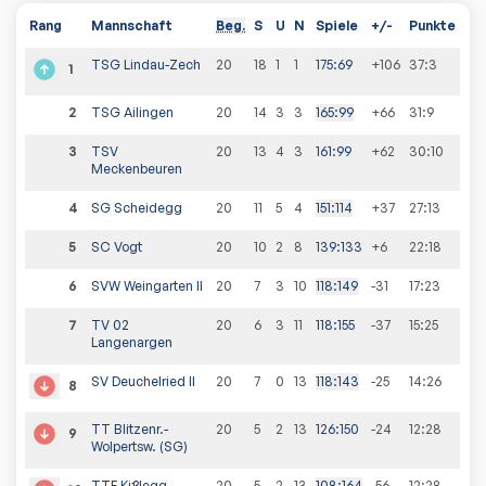
Rang
Mannschaft
Beg.
S
U
N
Spiele
+/-
Punkte
TSG Lindau-Zech
20
18
1
1
175
:
69
+106
37
:
3
1
2
TSG Ailingen
20
14
3
3
165
:
99
+66
31
:
9
3
TSV
20
13
4
3
161
:
99
+62
30
:
10
Meckenbeuren
4
SG Scheidegg
20
11
5
4
151
:
114
+37
27
:
13
5
SC Vogt
20
10
2
8
139
:
133
+6
22
:
18
6
SVW Weingarten II
20
7
3
10
118
:
149
-31
17
:
23
7
TV 02
20
6
3
11
118
:
155
-37
15
:
25
Langenargen
SV Deuchelried II
20
7
0
13
118
:
143
-25
14
:
26
8
TT Blitzenr.-
20
5
2
13
126
:
150
-24
12
:
28
9
Wolpertsw. (SG)
TTF Kißlegg
20
5
2
13
108
:
164
-56
12
:
28