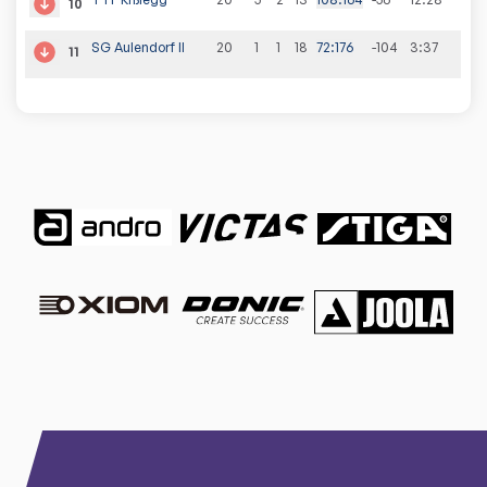
10
SG Aulendorf II
20
1
1
18
72
:
176
-104
3
:
37
11