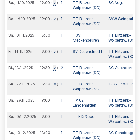
Sa., 11.10.2025
v
1
TT Blitzenr.-
SC Vogt
19:00
Wolpertsw. (SG)
Do., 16.10.2025
v
1
TT Blitzenr.-
SVW Weingarten I
19:00
Wolpertsw. (SG)
Sa., 01.11.2025
18:00
1
TSV
TT Blitzenr.-
Meckenbeuren
Wolpertsw. (SG)
Fr., 14.11.2025
v
1
SV Deuchelried II
TT Blitzenr.-
19:00
Wolpertsw. (SG)
Di., 18.11.2025
v
2
TT Blitzenr.-
SG Aulendorf II
19:30
Wolpertsw. (SG)
Sa., 22.11.2025
v
1
TT Blitzenr.-
TSG Lindau-Zech
18:30
Wolpertsw. (SG)
Sa., 29.11.2025
19:00
1
TV 02
TT Blitzenr.-
Langenargen
Wolpertsw. (SG)
Sa., 06.12.2025
19:00
1
TTF Kißlegg
TT Blitzenr.-
Wolpertsw. (SG)
Sa., 13.12.2025
18:00
1
TT Blitzenr.-
SG Scheidegg
Wolpertsw. (SG)