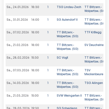
Sa., 24.01.2026
18:30
1
TSG Lindau-Zech
TT Blitzenr.-
Wolpertsw. (SG)
Sa., 31.01.2026
14:00
1
SG Aulendorf II
TT Blitzenr.-
Wolpertsw. (SG)
Sa., 07.02.2026
18:00
1
TT Blitzenr.-
TTF Kißlegg
Wolpertsw. (SG)
Sa., 21.02.2026
18:00
1
TT Blitzenr.-
SV Deuchelried II
Wolpertsw. (SG)
Sa., 28.02.2026
15:30
1
SC Vogt
TT Blitzenr.-
Wolpertsw. (SG)
Sa., 07.03.2026
18:00
1
TT Blitzenr.-
TSV
Wolpertsw. (SG)
Meckenbeuren
Sa., 14.03.2026
18:00
1
TT Blitzenr.-
TSG Ailingen
Wolpertsw. (SG)
Sa., 21.03.2026
15:00
1
SVW Weingarten II
TT Blitzenr.-
Wolpertsw. (SG)
Sa., 28.03.2026
19:30
2
SG Scheidegg
TT Blitzenr.-