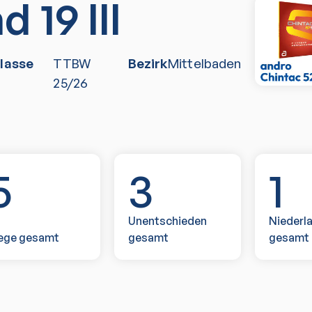
 19 III
lasse
TTBW
Bezirk
Mittelbaden
25/26
5
3
1
Unentschieden
Niederl
ege gesamt
gesamt
gesamt