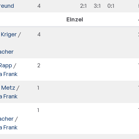
Freund
4
2:1
3:1
0:1
Einzel
 Kriger
/
4
acher
 Rapp
/
2
a Frank
a Metz
/
1
a Frank
1
acher
/
a Frank