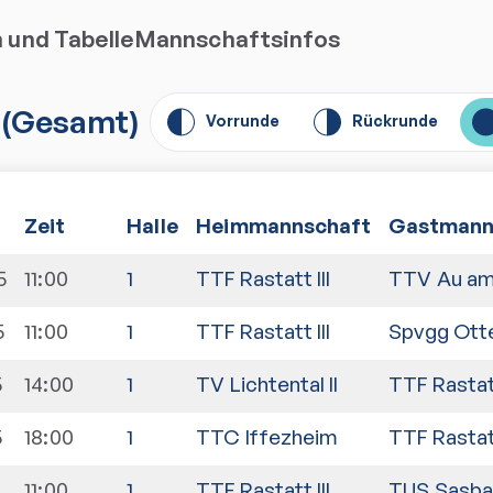
n und Tabelle
Mannschaftsinfos
(
Gesamt
)
Vorrunde
Rückrunde
Zeit
Halle
Heimmannschaft
Gastmann
5
11:00
1
TTF Rastatt III
TTV Au am
5
11:00
1
TTF Rastatt III
Spvgg Otte
5
14:00
1
TV Lichtental II
TTF Rastatt
5
18:00
1
TTC Iffezheim
TTF Rastatt
11:00
1
TTF Rastatt III
TUS Sasba