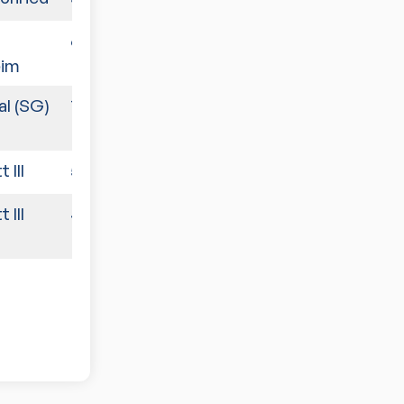
6:4
eim
al (SG)
7:3
 III
5:5
 III
4:6