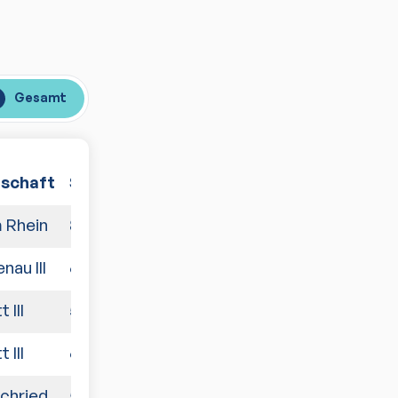
Gesamt
schaft
Spiele
 Rhein
8:2
nau III
6:4
 III
5:5
 III
6:4
chried
5:5