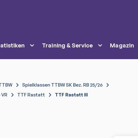
atistiken
Training & Service
Magazin
TTBW
Spielklassen TTBW SK Bez. RB 25/26
e VR
TTF Rastatt
TTF Rastatt III