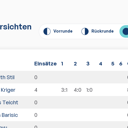
rsichten
Vorrunde
Rückrunde
E
insätze
1
2
3
4
5
6
th Stil
0
 Kriger
4
3:1
4:0
1:0
 Teicht
0
 Barisic
0
ovu
0