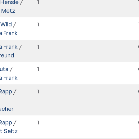
 Hensle
/
1
a Metz
 Wild
/
1
a Frank
a Frank
/
1
Freund
kuta
/
1
a Frank
 Rapp
/
1
acher
 Rapp
/
1
t Seitz