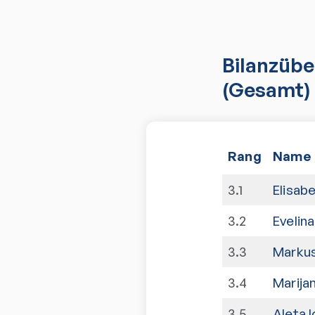
Bilanzübe
(Gesamt)
Rang
Name
3
.
1
Elisabe
3
.
2
Evelina
3
.
3
Markus
3
.
4
Marijan
3
.
5
Aleta I