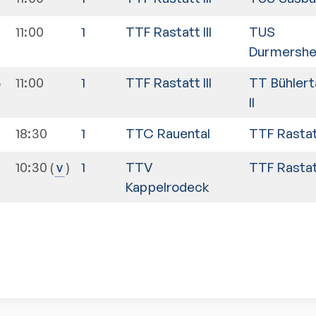
11:00
1
TTF Rastatt III
TUS
Durmersh
5
11:00
1
TTF Rastatt III
TT Bühlert
II
18:30
1
TTC Rauental
TTF Rastatt
10:30
1
TTV
TTF Rastatt
v
Kappelrodeck
n