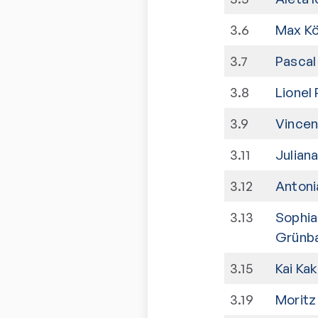
3
.
6
Max Kö
3
.
7
Pascal
3
.
8
Lionel
3
.
9
Vincen
3
.
11
Julian
3
.
12
Antoni
3
.
13
Sophia
Grünb
3
.
15
Kai Ka
3
.
19
Moritz