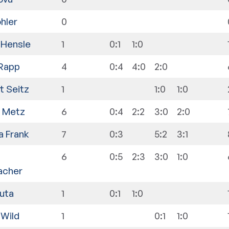
hler
0
 Hensle
1
0:1
1:0
 Rapp
4
0:4
4:0
2:0
t Seitz
1
1:0
1:0
a Metz
6
0:4
2:2
3:0
2:0
a Frank
7
0:3
5:2
3:1
6
0:5
2:3
3:0
1:0
acher
kuta
1
0:1
1:0
 Wild
1
0:1
1:0