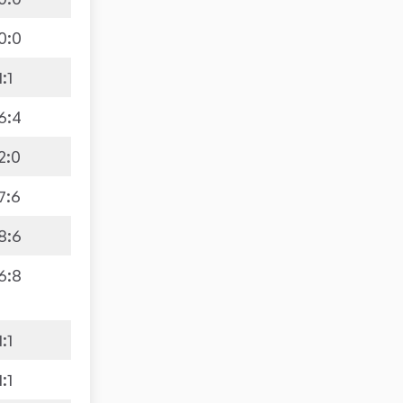
0
:
0
1
:
1
6
:
4
2
:
0
7
:
6
8
:
6
6
:
8
1
:
1
1
:
1