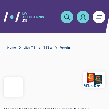
Home
click-TT
TTBW
Verein