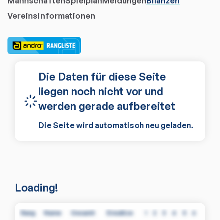
Mannschaften
Spielplan
Meldungen
Bilanzen
Vereinsinformationen
Die Daten für diese Seite
liegen noch nicht vor und
werden gerade aufbereitet
Die Seite wird automatisch neu geladen.
Loading!
Rang
Name
Gesamt
Einsätze
1
2
3
4
5
6