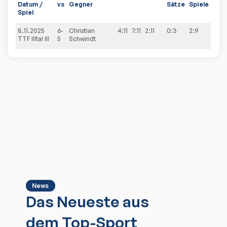
Datum /
vs
Gegner
Sätze
Spiele
Spiel
8.11.2025
6-
Christian
4:11
7:11
2:11
0:3
2:9
TTF Illtal III
5
Schwindt
News
Das Neueste aus
dem Top-Sport