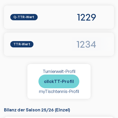
1229
Q-TTR-Wert
1234
TTR-Wert
Turnierwelt-Profil
clickTT-Profil
myTischtennis-Profil
Bilanz der Saison
25/26
(
Einzel
)