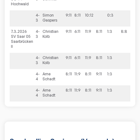
Hochwald
4-
Simon
9:11
8:11
10:12
0:3
3
Gaspers
7.3.2026
4-
Christian
9:11
6:11
11:9
8:11
1:3
8:8
SV Saar 05
3
Kolb
Saarbrücken
II
4-
Christian
9:11
6:11
11:9
8:11
1:3
3
Kolb
4-
Arne
8:11
11:9
8:11
9:11
1:3
4
Schadt
4-
Arne
8:11
11:9
8:11
9:11
1:3
4
Schadt