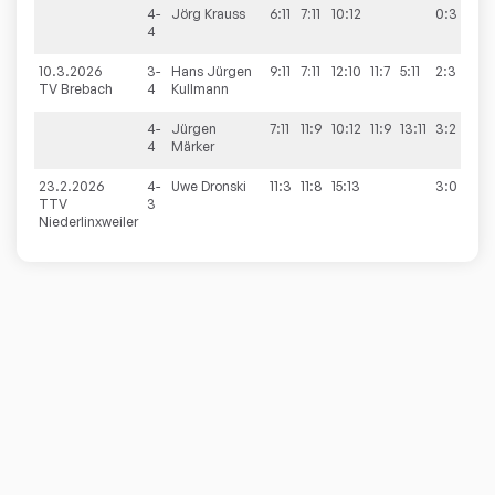
4-
Jörg
Krauss
6:11
7:11
10:12
0:3
4
10.3.2026
3-
Hans Jürgen
9:11
7:11
12:10
11:7
5:11
2:3
9
TV Brebach
4
Kullmann
4-
Jürgen
7:11
11:9
10:12
11:9
13:11
3:2
4
Märker
23.2.2026
4-
Uwe
Dronski
11:3
11:8
15:13
3:0
9
TTV
3
Niederlinxweiler