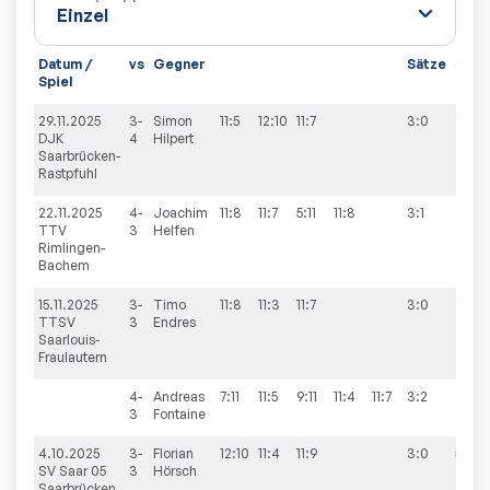
Datum /
vs
Gegner
Sätze
Spie
Spiel
29.11.2025
3-
Simon
11:5
12:10
11:7
3:0
9:2
DJK
4
Hilpert
Saarbrücken-
Rastpfuhl
22.11.2025
4-
Joachim
11:8
11:7
5:11
11:8
3:1
9:3
TTV
3
Helfen
Rimlingen-
Bachem
15.11.2025
3-
Timo
11:8
11:3
11:7
3:0
6:9
TTSV
3
Endres
Saarlouis-
Fraulautern
4-
Andreas
7:11
11:5
9:11
11:4
11:7
3:2
3
Fontaine
4.10.2025
3-
Florian
12:10
11:4
11:9
3:0
5:9
SV Saar 05
3
Hörsch
Saarbrücken