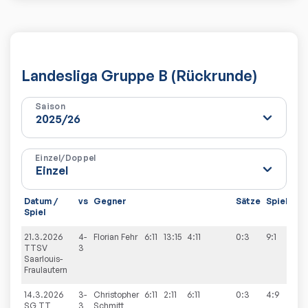
Landesliga Gruppe B (Rückrunde)
Saison
Einzel/Doppel
Datum /
vs
Gegner
Sätze
Spiele
Spiel
21.3.2026
4-
Florian
Fehr
6:11
13:15
4:11
0:3
9:1
TTSV
3
Saarlouis-
Fraulautern
14.3.2026
3-
Christopher
6:11
2:11
6:11
0:3
4:9
SG TT
3
Schmitt