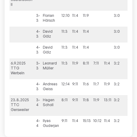
II
3-
Florian
12:10
11:4
11:9
3:0
3
Hörsch
4-
David
11:3
11:4
11:4
3:0
3
Gölz
4-
David
11:3
11:4
11:4
3:0
3
Gölz
6.9.2025
3-
Leonard
11:3
11:9
8:11
7:11
11:4
3:2
8:8
TTG
3
Müller
Werbeln
4-
Andreas
12:14
9:11
11:6
11:7
11:9
3:2
3
Geiss
23.8.2025
3-
Hagen
8:11
9:11
11:8
11:9
13:11
3:2
9:4
TTC
4
Scholl
Gersweiler
4-
Ilyas
9:11
11:4
15:13
10:12
11:4
3:2
4
Guderjan