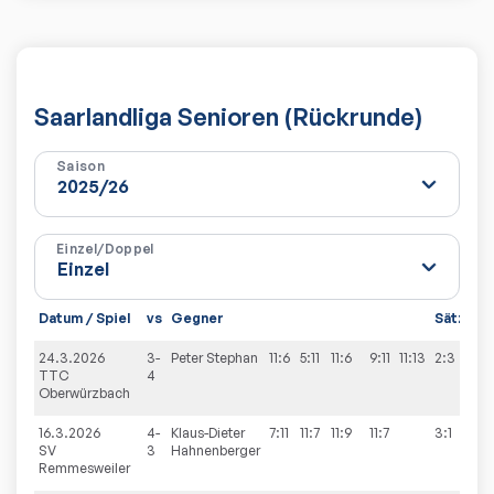
Saarlandliga Senioren (Rückrunde)
Saison
Einzel/Doppel
Datum / Spiel
vs
Gegner
Sätze
S
24.3.2026
3-
Peter
Stephan
11:6
5:11
11:6
9:11
11:13
2:3
9
TTC
4
Oberwürzbach
16.3.2026
4-
Klaus-Dieter
7:11
11:7
11:9
11:7
3:1
9
SV
3
Hahnenberger
Remmesweiler