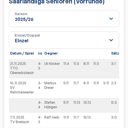
Saarlandliga Senioren (Vorrunde)
Saison
Einzel/Doppel
Datum / Spiel
vs
Gegner
Sätze
Sp
21.11.2025
4-
Uli
Klicker
11:4
11:3
8:11
11:3
3:1
9:
TTC
3
Oberwürzbach
10.11.2025
3-
Markus
5:11
11:7
8:11
11:9
3:11
2:3
8:
SV
4
Dreier
Remmesweiler
4-
Stefan
5:11
11:13
10:12
0:3
4
Hübgen
7.11.2025
4-
Ralf
Heib
11:9
11:7
15:13
3:0
9:
TV Brebach
3