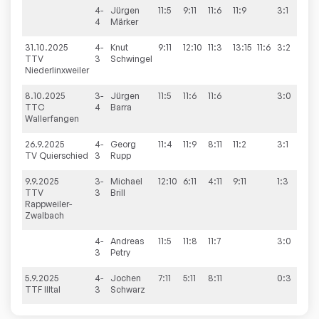
4-
Jürgen
11:5
9:11
11:6
11:9
3:1
4
Märker
31.10.2025
4-
Knut
9:11
12:10
11:3
13:15
11:6
3:2
9:
TTV
3
Schwingel
Niederlinxweiler
8.10.2025
3-
Jürgen
11:5
11:6
11:6
3:0
9:
TTC
4
Barra
Wallerfangen
26.9.2025
4-
Georg
11:4
11:9
8:11
11:2
3:1
9:
TV Quierschied
3
Rupp
9.9.2025
3-
Michael
12:10
6:11
4:11
9:11
1:3
7:
TTV
3
Brill
Rappweiler-
Zwalbach
4-
Andreas
11:5
11:8
11:7
3:0
3
Petry
5.9.2025
4-
Jochen
7:11
5:11
8:11
0:3
9:1
TTF Illtal
3
Schwarz