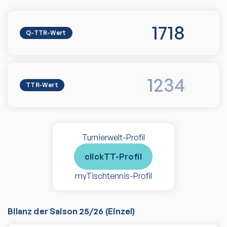
1718
Q-TTR-Wert
1234
TTR-Wert
Turnierwelt-Profil
clickTT-Profil
myTischtennis-Profil
Bilanz der Saison
25/26
(
Einzel
)