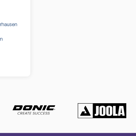
erhausen
en