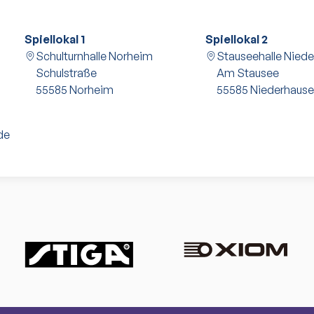
Spiellokal 1
Spiellokal 2
Schulturnhalle Norheim
Stauseehalle Nied
Schulstraße
Am Stausee
55585
Norheim
55585
Niederhaus
de