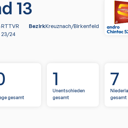
d 13
a
RTTVR
Bezirk
Kreuznach/Birkenfeld
23/24
0
1
7
Unentschieden
Niederl
ege gesamt
gesamt
gesamt