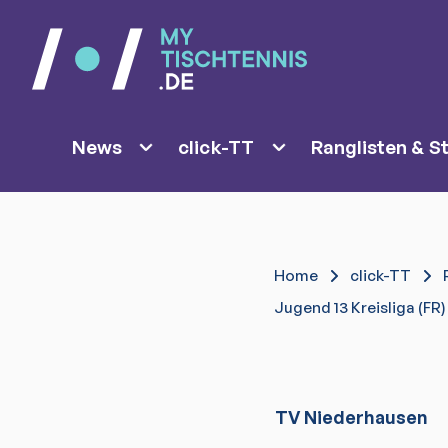
News
click-TT
Ranglisten & St
Home
click-TT
Jugend 13 Kreisliga (FR)
TV Niederhausen