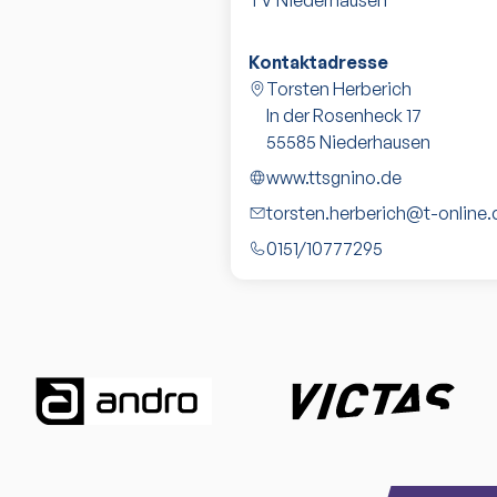
TV Niederhausen
Kontaktadresse
Torsten Herberich
In der Rosenheck 17
55585
Niederhausen
www.ttsgnino.de
torsten.herberich@t-online.
0151/10777295