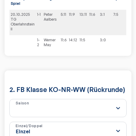
Spiel
20.10.2025
1-1
Peter
5:11
11:9
13:11
11:6
3:1
7:5
TG
Aalbers
Oberlahnstein
II
1-
Werner
11:6
14:12
11:5
3:0
2
May
2. FB Klasse KO-NR-WW (Rückrunde)
Saison
Einzel/Doppel