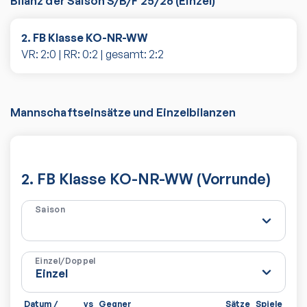
Bilanz der Saison
S/B/F 25/26
(
Einzel
)
2. FB Klasse KO-NR-WW
VR:
2
:
0
| RR:
0
:
2
| gesamt:
2
:
2
Mannschaftseinsätze und Einzelbilanzen
2. FB Klasse KO-NR-WW (Vorrunde)
Saison
Einzel/Doppel
Datum /
vs
Gegner
Sätze
Spiele