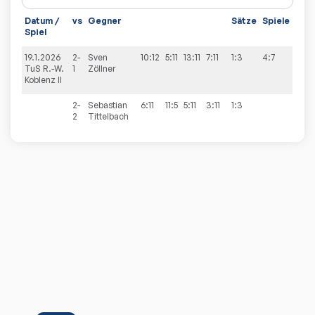
Datum /
vs
Gegner
Sätze
Spiele
Spiel
19.1.2026
2-
Sven
10:12
5:11
13:11
7:11
1:3
4:7
TuS R.-W.
1
Zöllner
Koblenz II
2-
Sebastian
6:11
11:5
5:11
3:11
1:3
2
Tittelbach