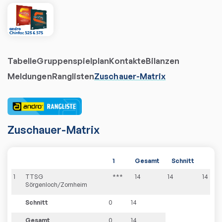
Tabelle
Gruppenspielplan
Kontakte
Bilanzen
Meldungen
Ranglisten
Zuschauer-Matrix
Zuschauer-Matrix
1
Gesamt
Schnitt
1
TTSG
***
14
14
14
Zuschauer-Matrix
Sörgenloch/Zornheim
Schnitt
0
14
Gesamt
0
14