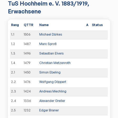
TuS Hochheim e. V. 1883/1919
,
Erwachsene
Rang
QTTR
Name
A
Status
1
.
1
1506
Michael Dürkes
1
.
2
1487
Marc Sproß
1
.
3
1496
Sebastian Elvers
1
.
4
1479
Christian Metzenroth
2
.
1
1450
Simon Ebeling
2
.
2
1476
Wolfgang Döppert
2
.
3
1424
Andreas Mechling
2
.
4
1336
Alexander Greller
2
.
5
1232
Edgar Braner