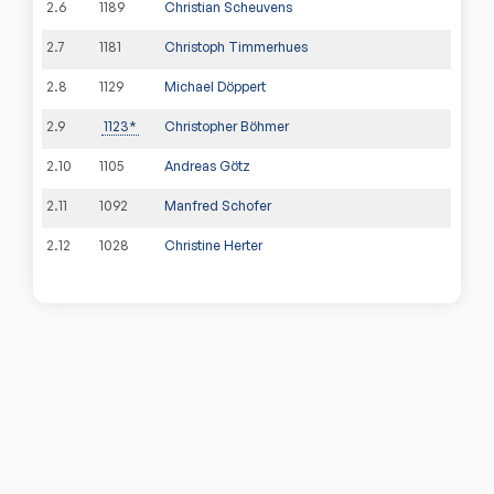
2
.
6
1189
Christian Scheuvens
2
.
7
1181
Christoph Timmerhues
2
.
8
1129
Michael Döppert
2
.
9
1123
*
Christopher Böhmer
2
.
10
1105
Andreas Götz
2
.
11
1092
Manfred Schofer
2
.
12
1028
Christine Herter