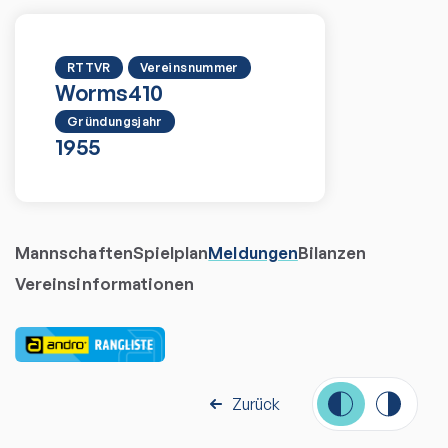
RTTVR
Vereinsnummer
Worms
410
Gründungsjahr
1955
Mannschaften
Spielplan
Meldungen
Bilanzen
Vereinsinformationen
Zurück