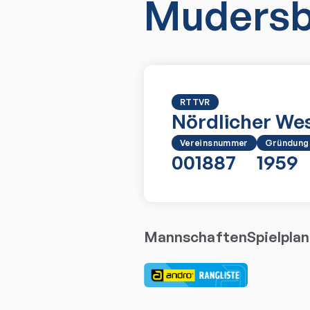
Mudersba
RTTVR
Nördlicher We
Vereinsnummer
Gründung
001887
1959
Mannschaften
Spielplan