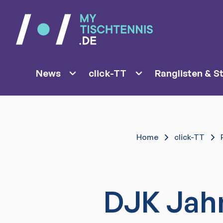
News
click-TT
Ranglisten & St
Home
click-TT
DJK Jah