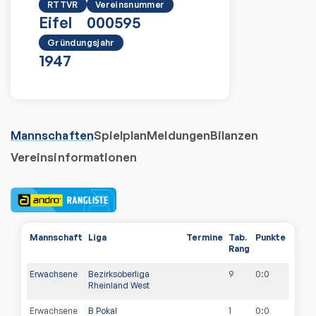
RTTVR
Vereinsnummer
Eifel
000595
Gründungsjahr
1947
Mannschaften
Spielplan
Meldungen
Bilanzen
Vereinsinformationen
Mannschaft
Liga
Termine
Tab.
Punkte
Rang
Erwachsene
Bezirksoberliga
9
0
:
0
Rheinland West
Erwachsene
B Pokal
1
0
:
0