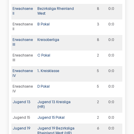
Erwachsene
Bezirksliga Rheinland
8
0
:
0
II
West
Erwachsene
B Pokal
3
0
:
0
II
Erwachsene
Kreisoberliga
8
0
:
0
III
Erwachsene
C Pokal
2
0
:
0
III
Erwachsene
1. Kreisklasse
5
0
:
0
IV
Erwachsene
D Pokal
5
0
:
0
IV
Jugend 13
Jugend 13 Kreisliga
2
0
:
0
(HR)
Jugend 15
Jugend 15 Pokal
2
0
:
0
Jugend 19
Jugend 19 Bezirksliga
6
0
:
0
Rheinland West (HR)