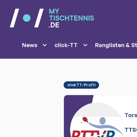
News
click-TT
Ranglisten & St
clickTT-Profil
Tor
TTS