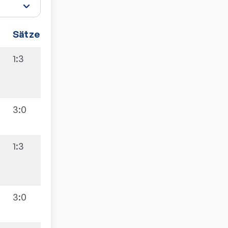
Sätze
Spiele
1:3
3:7
3:0
1:3
3:7
3:0