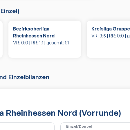
(
Einzel
)
Bezirksoberliga
Kreisliga Gruppe
Rheinhessen Nord
VR:
3
:
5
| RR:
0
:
0
| 
VR:
0
:
0
| RR:
1
:
1
| gesamt:
1
:
1
d Einzelbilanzen
ga Rheinhessen Nord (Vorrunde)
Einzel/Doppel