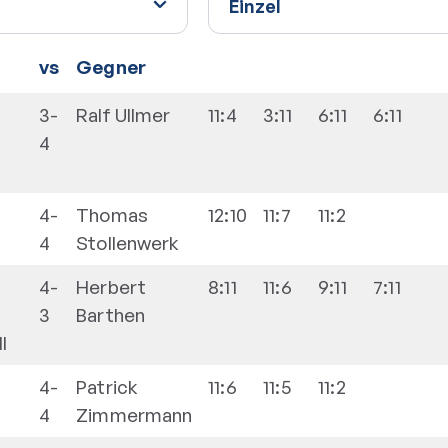
vs
Gegner
3-
Ralf
Ullmer
11:4
3:11
6:11
6:11
4
4-
Thomas
12:10
11:7
11:2
4
Stollenwerk
4-
Herbert
8:11
11:6
9:11
7:11
3
Barthen
I
4-
Patrick
11:6
11:5
11:2
4
Zimmermann