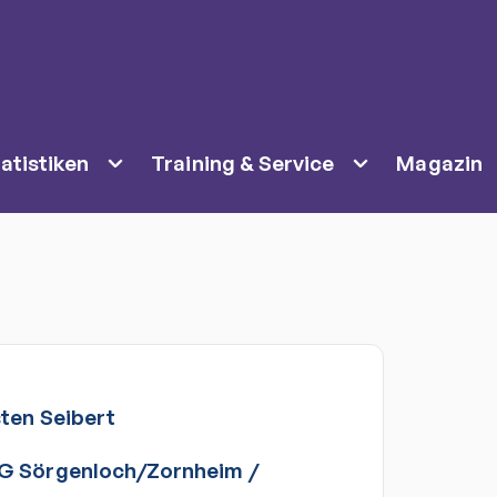
atistiken
Training & Service
Magazin
sten
Seibert
G Sörgenloch/Zornheim
/