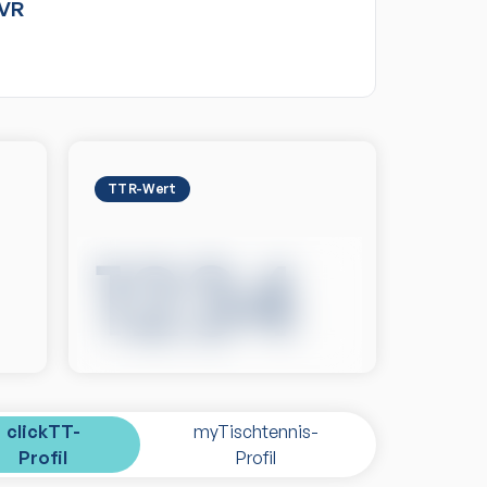
VR
TTR-Wert
1234
clickTT-
myTischtennis-
Profil
Profil