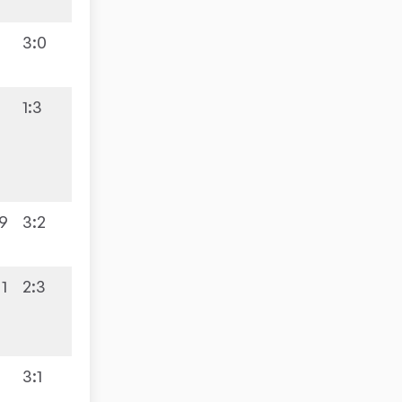
3:0
1:3
3:7
:9
3:2
11
2:3
5:5
3:1