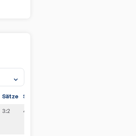
Sätze
Spiele
3:2
4:6