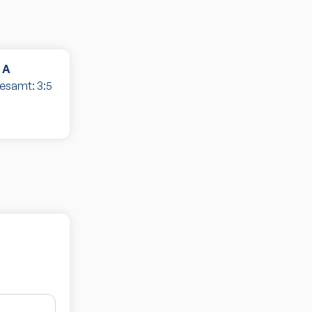
 A
gesamt:
3
:
5