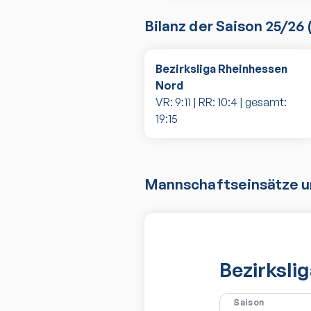
Bilanz der Saison
25/26
Bezirksliga Rheinhessen
Nord
VR:
9
:
11
| RR:
10
:
4
| gesamt:
19
:
15
Mannschaftseinsätze un
Bezirksli
Saison