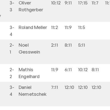
3-
Oliver
10:12
9:11
17:15
11:7
11:
3
Rothgerber
V
3-
Roland
Meller
11:2
11:9
11:5
4
2-
Noel
2:11
8:11
5:11
1
Gesswein
2-
Mathis
11:9
6:11
10:12
8:11
2
Engelhard
3-
Daniel
7:11
12:10
12:10
12:10
4
Nemetschek