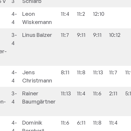
5 V
3
Schlarb
4-
Leon
11:4
11:2
12:10
4
Wiskemann
3-
Linus
Balzer
11:7
9:11
9:11
10:12
4
er-
4-
Jens
8:11
11:8
11:13
11:7
11
4
Christmann
3-
Rainer
11:13
11:4
11:6
2:11
5:
n-
4
Baumgärtner
4-
Dominik
11:6
6:11
11:8
11:4
4
Bernhart