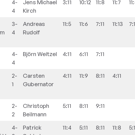
4-
Jens Michael
3:11
10:12
11:8
11:7
11
4
Kirch
3-
Andreas
11:5
11:6
7:11
11:13
7:
im
4
Rudolf
4-
Björn
Weitzel
4:11
6:11
7:11
4
2-
Carsten
4:11
11:9
8:11
4:11
1
Gubernator
2-
Christoph
5:11
8:11
9:11
2
Beilmann
4-
Patrick
11:4
5:11
8:11
11:8
5: