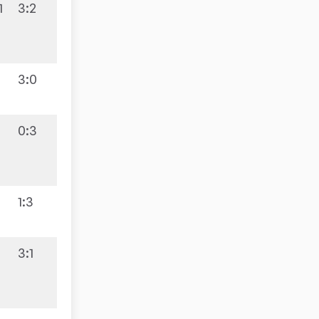
1
3:2
6:4
3:0
0:3
1:9
1:3
3:1
5:5