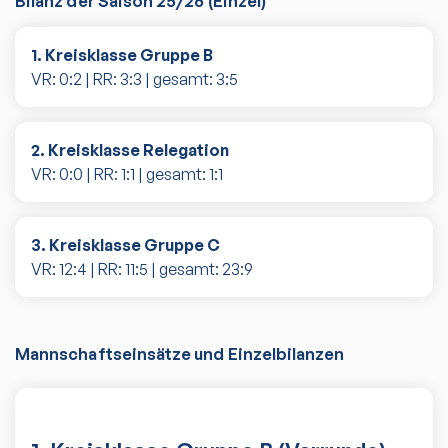
Bilanz der Saison
25/26
(
Einzel
)
1. Kreisklasse Gruppe B
VR:
0
:
2
| RR:
3
:
3
| gesamt:
3
:
5
2. Kreisklasse Relegation
VR:
0
:
0
| RR:
1
:
1
| gesamt:
1
:
1
3. Kreisklasse Gruppe C
VR:
12
:
4
| RR:
11
:
5
| gesamt:
23
:
9
Mannschaftseinsätze und Einzelbilanzen