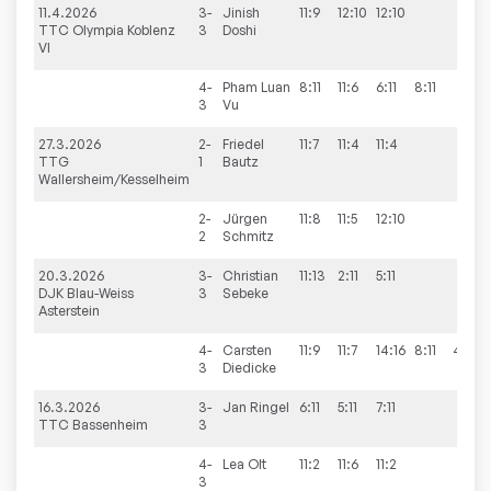
11.4.2026
3-
Jinish
11:9
12:10
12:10
3
TTC Olympia Koblenz
3
Doshi
VI
4-
Pham
Luan
8:11
11:6
6:11
8:11
1
3
Vu
27.3.2026
2-
Friedel
11:7
11:4
11:4
3
TTG
1
Bautz
Wallersheim/Kesselheim
2-
Jürgen
11:8
11:5
12:10
3
2
Schmitz
20.3.2026
3-
Christian
11:13
2:11
5:11
0
DJK Blau-Weiss
3
Sebeke
Asterstein
4-
Carsten
11:9
11:7
14:16
8:11
4:11
2
3
Diedicke
16.3.2026
3-
Jan
Ringel
6:11
5:11
7:11
0
TTC Bassenheim
3
4-
Lea
Olt
11:2
11:6
11:2
3
3