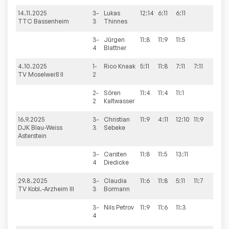
14.11.2025
3-
Lukas
12:14
6:11
6:11
TTC Bassenheim
3
Thinnes
3-
Jürgen
11:8
11:9
11:5
4
Blattner
4.10.2025
1-
Rico
Knaak
5:11
11:8
7:11
7:11
TV Moselweiß II
2
2-
Sören
11:4
11:4
11:1
2
Kaltwasser
16.9.2025
3-
Christian
11:9
4:11
12:10
11:9
DJK Blau-Weiss
3
Sebeke
Asterstein
3-
Carsten
11:8
11:5
13:11
4
Diedicke
29.8.2025
3-
Claudia
11:6
11:8
5:11
11:7
TV Kobl.-Arzheim III
3
Bormann
3-
Nils
Petrov
11:9
11:6
11:3
4