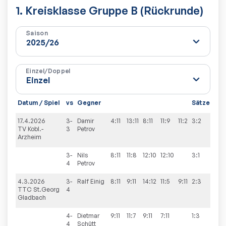
1. Kreisklasse Gruppe B (Rückrunde)
Saison
Einzel/Doppel
Datum / Spiel
vs
Gegner
Sätze
Spi
17.4.2026
3-
Damir
4:11
13:11
8:11
11:9
11:2
3:2
3:7
TV Kobl.-
3
Petrov
Arzheim
3-
Nils
8:11
11:8
12:10
12:10
3:1
4
Petrov
4.3.2026
3-
Ralf
Einig
8:11
9:11
14:12
11:5
9:11
2:3
2:8
TTC St.Georg
4
Gladbach
4-
Dietmar
9:11
11:7
9:11
7:11
1:3
4
Schütt