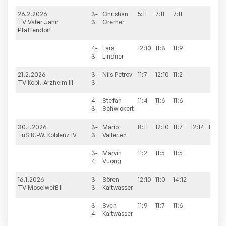
26.2.2026
3-
Christian
5:11
7:11
7:11
0
TV Vater Jahn
3
Cremer
Pfaffendorf
4-
Lars
12:10
11:8
11:9
3
3
Lindner
21.2.2026
3-
Nils
Petrov
11:7
12:10
11:2
3
TV Kobl.-Arzheim III
3
4-
Stefan
11:4
11:6
11:6
3
3
Schwickert
30.1.2026
3-
Mario
8:11
12:10
11:7
12:14
11:9
3
TuS R.-W. Koblenz IV
3
Vallerien
3-
Marvin
11:2
11:5
11:5
3
4
Vuong
16.1.2026
3-
Sören
12:10
11:0
14:12
3
TV Moselweiß II
3
Kaltwasser
3-
Sven
11:9
11:7
11:6
3
4
Kaltwasser