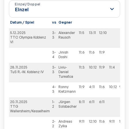
Einzel/Doppel
Datum / Spiel
vs
Gegner
5.12.2025
3-
Alexander
11:5
13:11
12:10
TTC Olympia Koblenz
3
Rausch
VI
3-
Jinish
11:6
11:6
11:9
4
Doshi
28.11.2025
3-
Liviu-
11:3
10:12
11:9
11:4
TuS R.-W. Koblenz IV
3
Daniel
Tureatca
4-
Ronny
11:9
4:11
11:6
10:12
9:11
3
Kietzmann
20.11.2025
1-
Jürgen
8:11
6:11
6:11
TTG
2
Solsbacher
Wallersheim/Kesselheim
2-
Andreas
9:11
12:10
11:6
9:11
12:10
2
Zylka