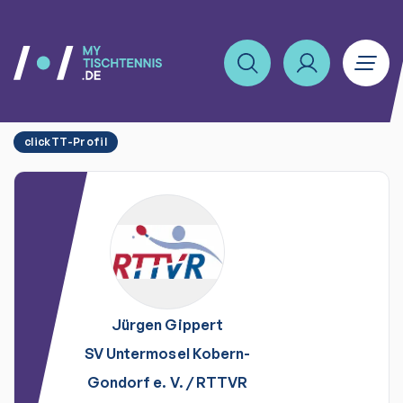
clickTT-Profil
Jürgen
Gippert
SV Untermosel Kobern-
Gondorf e. V.
/
RTTVR