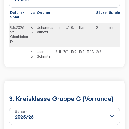
Datum /
vs
Gegner
Sätze
Spiele
Spiel
9.5.2026
3-
Johannes
11:5
11:7
8:11
11:5
3:1
5:5
VfL
3
Althoff
Oberbieber
IV
4-
Leon
8:11
7:11
11:9
11:3
11:13
2:3
3
Schmitz
3. Kreisklasse Gruppe C (Vorrunde)
Saison