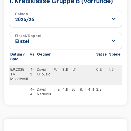
1. Kreisklasse Gruppe B (Vorrunde)
Saison
Einzel/Doppel
Datum /
vs
Gegner
Sätze
Spiele
Spiel
5.9.2025
4-
David
9:11
8:11
4:11
0:3
1:9
TV
3
Glibusic
Moselweiß
4-
David
11:8
4:11
13:11
8:11
4:11
2:3
4
Nedelcu