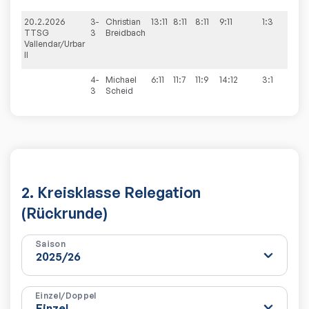
20.2.2026
3-
Christian
13:11
8:11
8:11
9:11
1:3
1:9
TTSG
3
Breidbach
Vallendar/Urbar
II
4-
Michael
6:11
11:7
11:9
14:12
3:1
3
Scheid
2. Kreisklasse Relegation
(Rückrunde)
Saison
Einzel/Doppel