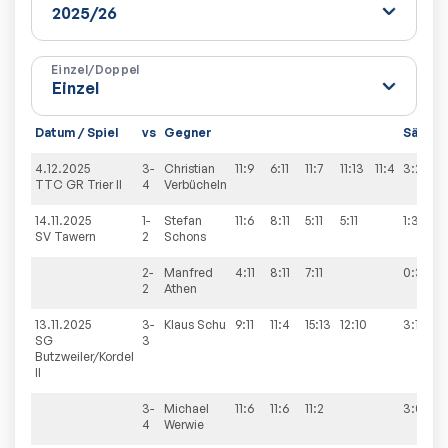
Einzel/Doppel
Datum / Spiel
vs
Gegner
Sätze
4.12.2025
3-
Christian
11:9
6:11
11:7
11:13
11:4
3:2
TTC GR Trier II
4
Verbücheln
14.11.2025
1-
Stefan
11:6
8:11
5:11
5:11
1:3
SV Tawern
2
Schons
2-
Manfred
4:11
8:11
7:11
0:3
2
Athen
13.11.2025
3-
Klaus
Schu
9:11
11:4
15:13
12:10
3:1
SG
3
Butzweiler/Kordel
II
3-
Michael
11:6
11:6
11:2
3:0
4
Werwie