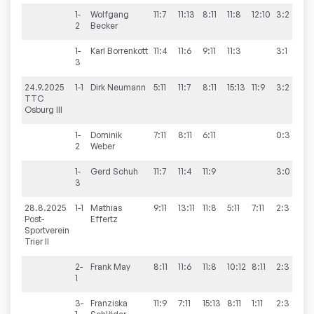
1-
Wolfgang
11:7
11:13
8:11
11:8
12:10
3:2
2
Becker
1-
Karl
Borrenkott
11:4
11:6
9:11
11:3
3:1
3
24.9.2025
1-1
Dirk
Neumann
5:11
11:7
8:11
15:13
11:9
3:2
8
TTC
Osburg III
1-
Dominik
7:11
8:11
6:11
0:3
2
Weber
1-
Gerd
Schuh
11:7
11:4
11:9
3:0
3
28.8.2025
1-1
Mathias
9:11
13:11
11:8
5:11
7:11
2:3
7
Post-
Effertz
Sportverein
Trier II
2-
Frank
May
8:11
11:6
11:8
10:12
8:11
2:3
1
3-
Franziska
11:9
7:11
15:13
8:11
1:11
2:3