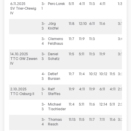
6.11.2025
3-
Pero
Lorek
5:11
4:11
11:3
4:11
1:3
SV Trier-Olewig
1
IV
3-
Jörg
11:8
12:10
6:11
11:6
3:1
3
Knöfel
3-
Clemens
11:7
11:9
11:3
3:0
4
Feldhaus
14.10.2025
3-
Daniel
11:5
5:11
11:3
11:9
3:1
TTC GW Zewen
3
Schatz
IV
4-
Detlef
11:7
11:4
10:12
10:12
11:5
3:2
3
Bursian
2.10.2025
3-
Ralf
11:9
4:11
11:9
6:11
4:11
2:3
TTC Osburg II
1
Steffes
3-
Michael
11:4
5:11
11:6
12:14
5:11
2:3
3
Tischleder
3-
Thomas
11:13
11:5
11:7
7:11
11:6
3:2
4
Resch