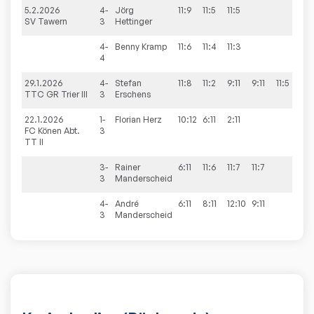
5.2.2026
4-
Jörg
11:9
11:5
11:5
3:0
SV Tawern
3
Hettinger
4-
Benny
Kramp
11:6
11:4
11:3
3:0
4
29.1.2026
4-
Stefan
11:8
11:2
9:11
9:11
11:5
3:2
TTC GR Trier III
3
Erschens
22.1.2026
1-
Florian
Herz
10:12
6:11
2:11
0:3
FC Könen Abt.
3
TT II
3-
Rainer
6:11
11:6
11:7
11:7
3:1
3
Manderscheid
4-
André
6:11
8:11
12:10
9:11
1:3
3
Manderscheid