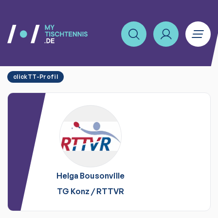
clickTT-Profil
Helga
Bousonville
TG Konz
/
RTTVR