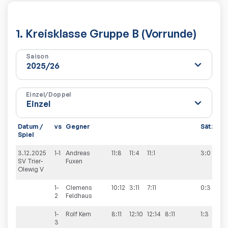
1. Kreisklasse Gruppe B (Vorrunde)
Saison
Einzel/Doppel
Datum /
vs
Gegner
Sätze
S
Spiel
3.12.2025
1-1
Andreas
11:8
11:4
11:1
3:0
5
SV Trier-
Fuxen
Olewig V
1-
Clemens
10:12
3:11
7:11
0:3
2
Feldhaus
1-
Rolf
Kern
8:11
12:10
12:14
8:11
1:3
3