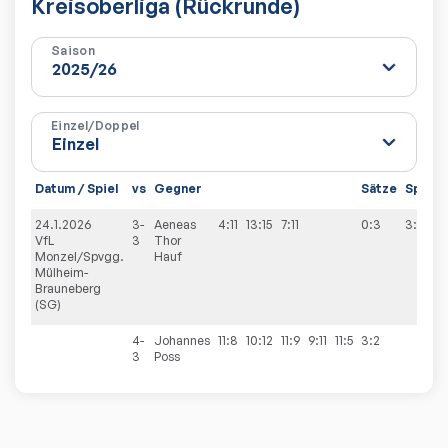
Kreisoberliga (Rückrunde)
Saison
Einzel/Doppel
Datum / Spiel
vs
Gegner
Sätze
Spiele
24.1.2026
3-
Aeneas
4:11
13:15
7:11
0:3
3:7
VfL
3
Thor
Monzel/Spvgg.
Hauf
Mülheim-
Brauneberg
(SG)
4-
Johannes
11:8
10:12
11:9
9:11
11:5
3:2
3
Poss