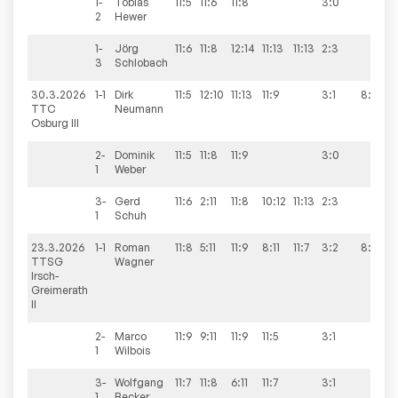
1-
Tobias
11:5
11:6
11:8
3:0
2
Hewer
1-
Jörg
11:6
11:8
12:14
11:13
11:13
2:3
3
Schlobach
30.3.2026
1-1
Dirk
11:5
12:10
11:13
11:9
3:1
8:5
TTC
Neumann
Osburg III
2-
Dominik
11:5
11:8
11:9
3:0
1
Weber
3-
Gerd
11:6
2:11
11:8
10:12
11:13
2:3
1
Schuh
23.3.2026
1-1
Roman
11:8
5:11
11:9
8:11
11:7
3:2
8:6
TTSG
Wagner
Irsch-
Greimerath
II
2-
Marco
11:9
9:11
11:9
11:5
3:1
1
Wilbois
3-
Wolfgang
11:7
11:8
6:11
11:7
3:1
1
Becker