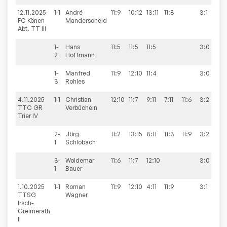
12.11.2025
1-1
André
11:9
10:12
13:11
11:8
3:1
8
FC Könen
Manderscheid
Abt. TT III
1-
Hans
11:5
11:5
11:5
3:0
2
Hoffmann
1-
Manfred
11:9
12:10
11:4
3:0
3
Rohles
4.11.2025
1-1
Christian
12:10
11:7
9:11
7:11
11:6
3:2
7
TTC GR
Verbücheln
Trier IV
2-
Jörg
11:2
13:15
8:11
11:3
11:9
3:2
1
Schlobach
3-
Woldemar
11:6
11:7
12:10
3:0
1
Bauer
1.10.2025
1-1
Roman
11:9
12:10
4:11
11:9
3:1
6
TTSG
Wagner
Irsch-
Greimerath
II