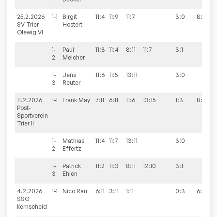
25.2.2026
1-1
Birgit
11:4
11:9
11:7
3:0
8:4
SV Trier-
Hostert
Olewig VI
1-
Paul
11:8
11:4
8:11
11:7
3:1
2
Melcher
1-
Jens
11:6
11:5
13:11
3:0
3
Reuter
11.2.2026
1-1
Frank
May
7:11
6:11
11:6
13:15
1:3
8:5
Post-
Sportverein
Trier II
1-
Mathias
11:4
11:7
13:11
3:0
2
Effertz
1-
Patrick
11:2
11:3
8:11
12:10
3:1
3
Ehlen
4.2.2026
1-1
Nico
Rau
6:11
3:11
1:11
0:3
6:8
SSG
Kernscheid