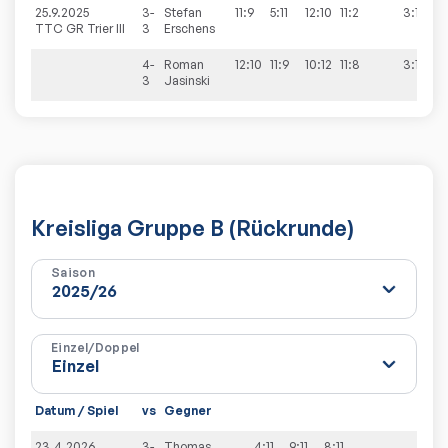
25.9.2025
3-
Stefan
11:9
5:11
12:10
11:2
3:1
TTC GR Trier III
3
Erschens
4-
Roman
12:10
11:9
10:12
11:8
3:1
3
Jasinski
Kreisliga Gruppe B (Rückrunde)
Saison
Einzel/Doppel
Datum / Spiel
vs
Gegner
Sät
23.4.2026
3-
Thomas
4:11
9:11
8:11
0:3