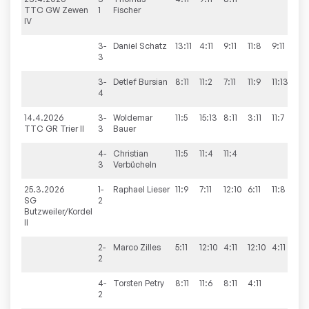
TTC GW Zewen
1
Fischer
IV
3-
Daniel
Schatz
13:11
4:11
9:11
11:8
9:11
2:3
3
3-
Detlef
Bursian
8:11
11:2
7:11
11:9
11:13
2:3
4
14.4.2026
3-
Woldemar
11:5
15:13
8:11
3:11
11:7
3:2
TTC GR Trier II
3
Bauer
4-
Christian
11:5
11:4
11:4
3:0
3
Verbücheln
25.3.2026
1-
Raphael
Lieser
11:9
7:11
12:10
6:11
11:8
3:2
SG
2
Butzweiler/Kordel
II
2-
Marco
Zilles
5:11
12:10
4:11
12:10
4:11
2:3
2
4-
Torsten
Petry
8:11
11:6
8:11
4:11
1:3
2