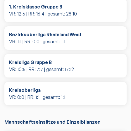
1. Kreisklasse Gruppe B
VR:
12
:
6
| RR:
16
:
4
| gesamt:
28
:
10
Bezirksoberliga Rheinland West
VR:
1
:
1
| RR:
0
:
0
| gesamt:
1
:
1
Kreisliga Gruppe B
VR:
10
:
5
| RR:
7
:
7
| gesamt:
17
:
12
Kreisoberliga
VR:
0
:
0
| RR:
1
:
1
| gesamt:
1
:
1
Mannschaftseinsätze und Einzelbilanzen