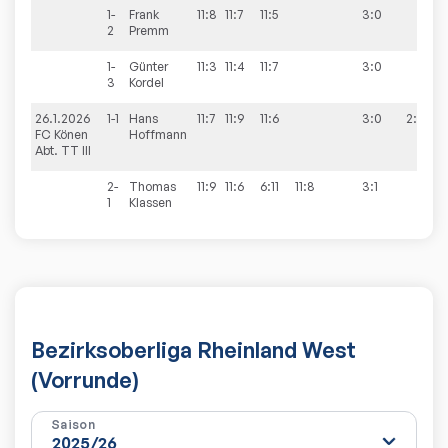
1-
Frank
11:8
11:7
11:5
3:0
2
Premm
1-
Günter
11:3
11:4
11:7
3:0
3
Kordel
26.1.2026
1-1
Hans
11:7
11:9
11:6
3:0
2:8
FC Könen
Hoffmann
Abt. TT III
2-
Thomas
11:9
11:6
6:11
11:8
3:1
1
Klassen
Bezirksoberliga Rheinland West
(Vorrunde)
Saison