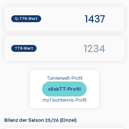
1437
Q-TTR-Wert
1234
TTR-Wert
Turnierwelt-Profil
clickTT-Profil
myTischtennis-Profil
Bilanz der Saison
25/26
(
Einzel
)