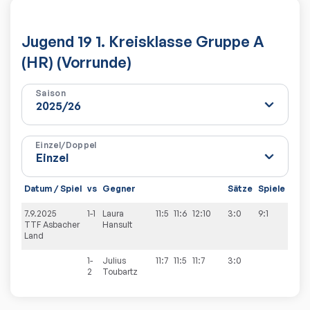
Jugend 19 1. Kreisklasse Gruppe A
(HR) (Vorrunde)
Saison
Einzel/Doppel
Datum / Spiel
vs
Gegner
Sätze
Spiele
7.9.2025
1-1
Laura
11:5
11:6
12:10
3:0
9:1
TTF Asbacher
Hansult
Land
1-
Julius
11:7
11:5
11:7
3:0
2
Toubartz