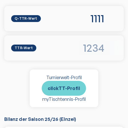
1111
Q-TTR-Wert
1234
TTR-Wert
Turnierwelt-Profil
clickTT-Profil
myTischtennis-Profil
Bilanz der Saison
25/26
(
Einzel
)