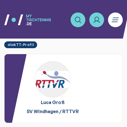
clickTT-Profil
Luca
Groß
SV Windhagen
/
RTTVR