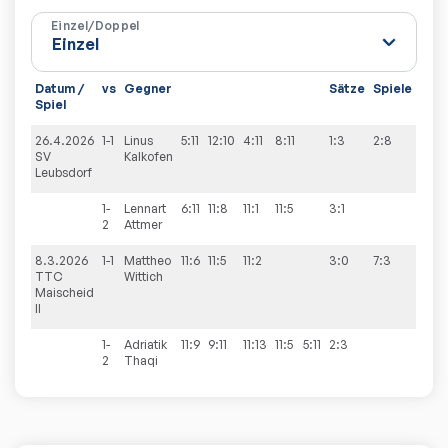
Einzel/Doppel
Datum /
vs
Gegner
Sätze
Spiele
Spiel
26.4.2026
1-1
Linus
5:11
12:10
4:11
8:11
1:3
2:8
SV
Kalkofen
Leubsdorf
1-
Lennart
6:11
11:8
11:1
11:5
3:1
2
Attmer
8.3.2026
1-1
Mattheo
11:6
11:5
11:2
3:0
7:3
TTC
Wittich
Maischeid
II
1-
Adriatik
11:9
9:11
11:13
11:5
5:11
2:3
2
Thaqi