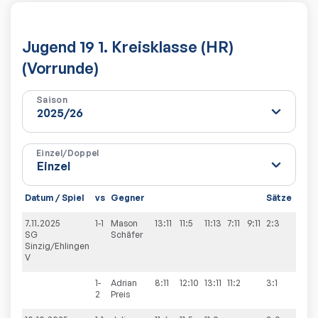
Jugend 19 1. Kreisklasse (HR)
(Vorrunde)
Saison
Einzel/Doppel
Datum / Spiel
vs
Gegner
Sätze
Spie
7.11.2025
1-1
Mason
13:11
11:5
11:13
7:11
9:11
2:3
1:9
SG
Schäfer
Sinzig/Ehlingen
V
1-
Adrian
8:11
12:10
13:11
11:2
3:1
2
Preis