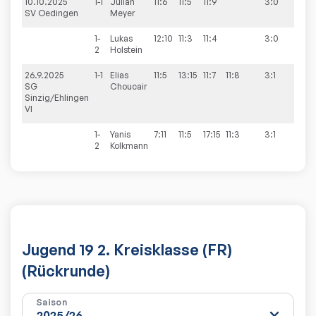
10.10.2025
1-1
Julian
11:6
11:5
11:9
3:0
5:5
SV Oedingen
Meyer
1-
Lukas
12:10
11:3
11:4
3:0
2
Holstein
26.9.2025
1-1
Elias
11:5
13:15
11:7
11:8
3:1
8:2
SG
Choucair
Sinzig/Ehlingen
VI
1-
Yanis
7:11
11:5
17:15
11:3
3:1
2
Kolkmann
Jugend 19 2. Kreisklasse (FR)
(Rückrunde)
Saison