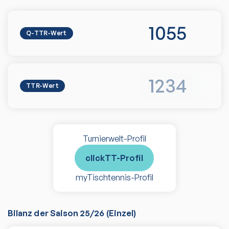
1055
Q-TTR-Wert
1234
TTR-Wert
Turnierwelt-Profil
clickTT-Profil
myTischtennis-Profil
Bilanz der Saison
25/26
(
Einzel
)