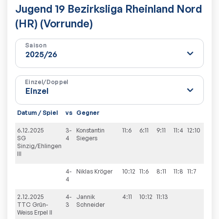
Jugend 19 Bezirksliga Rheinland Nord
(HR) (Vorrunde)
Saison
Einzel/Doppel
Datum / Spiel
vs
Gegner
Sätz
6.12.2025
3-
Konstantin
11:6
6:11
9:11
11:4
12:10
3:2
SG
4
Siegers
Sinzig/Ehlingen
III
4-
Niklas
Kröger
10:12
11:6
8:11
11:8
11:7
3:2
4
2.12.2025
4-
Jannik
4:11
10:12
11:13
0:3
TTC Grün-
3
Schneider
Weiss Erpel II