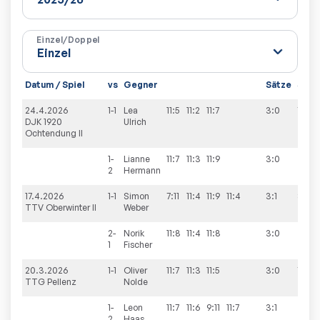
Einzel/Doppel
Datum / Spiel
vs
Gegner
Sätze
Spie
24.4.2026
1-1
Lea
11:5
11:2
11:7
3:0
7:3
DJK 1920
Ulrich
Ochtendung II
1-
Lianne
11:7
11:3
11:9
3:0
2
Hermann
17.4.2026
1-1
Simon
7:11
11:4
11:9
11:4
3:1
8:2
TTV Oberwinter II
Weber
2-
Norik
11:8
11:4
11:8
3:0
1
Fischer
20.3.2026
1-1
Oliver
11:7
11:3
11:5
3:0
7:3
TTG Pellenz
Nolde
1-
Leon
11:7
11:6
9:11
11:7
3:1
2
Haas