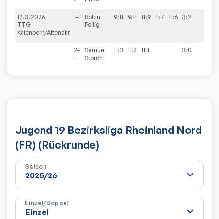
13.3.2026
1-1
Robin
9:11
9:11
11:9
11:7
11:6
3:2
7:3
TTG
Pollig
Kalenborn/Altenahr
2-
Samuel
11:3
11:2
11:1
3:0
1
Storch
Jugend 19 Bezirksliga Rheinland Nord
(FR) (Rückrunde)
Saison
Einzel/Doppel