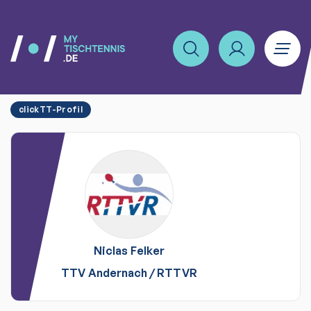
clickTT-Profil
Niclas
Felker
TTV Andernach
/
RTTVR