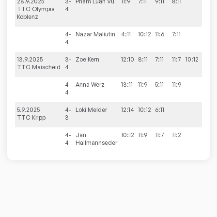
28.9.2025
3-
Pham
Luan Vu
11:9
7:11
9:11
8:11
1:3
TTC Olympia
4
Koblenz
4-
Nazar
Maliutin
4:11
10:12
11:6
7:11
1:3
4
13.9.2025
3-
Zoe
Kern
12:10
8:11
7:11
11:7
10:12
2:3
TTC Maischeid
4
4-
Anna
Werz
13:11
11:9
5:11
11:9
3:1
4
5.9.2025
4-
Loki
Melder
12:14
10:12
6:11
0:3
TTC Kripp
3
4-
Jan
10:12
11:9
11:7
11:2
3:1
4
Hallmannseder