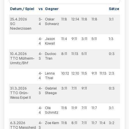
Datum / Spiel
vs
Gegner
Sätze
Spie
25.4.2026
3-
Oskar
11:8
12:14
11:8
11:8
3:1
7:3
SC
4
Schwarz
Niederzissen
4-
Jason
11:4
9:11
3:11
5:11
1:3
4
Kowall
10.4.2026
4-
Ducloc
8:11
11:13
5:11
0:3
3:7
TTC Mülheim-
3
Tran
Urmitz/Bhf
4-
Lenna
10:12
12:10
11:5
9:11
11:13
2:3
4
Thiel
31.3.2026
4-
Gabriel
3:11
7:11
9:11
0:3
5:5
TTC Grün-
3
Steege
Weiss Erpel II
4-
Ole
11:8
11:9
7:11
11:7
3:1
4
Schmitz
6.3.2026
4-
Zoe
Kern
11:8
8:11
7:11
11:7
11:4
3:2
6:4
TTC Maischeid
3