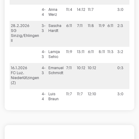
4-
Anna
11:4
14:12
11:7
3:0
4
Werz
28.2.2026
3-
Sascha
6:11
7:11
11:8
11:9
6:11
2:3
1:9
SG
3
Hardt
Sinzig/Ehlingen
II
4-
Lamija
11:9
13:11
6:11
8:11
11:3
3:2
3
Sehic
16.1.2026
4-
Emanuel
7:11
10:12
10:12
0:3
6:4
FC Luz.
3
Schmidt
Niederlützingen
(Z)
4-
Luis
11:7
11:7
12:10
3:0
4
Braun