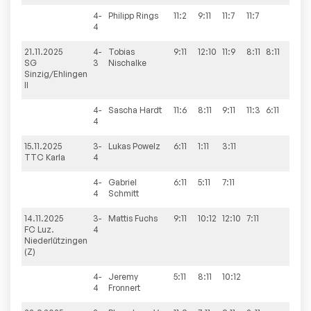
4-
Philipp
Rings
11:2
9:11
11:7
11:7
3:1
4
21.11.2025
4-
Tobias
9:11
12:10
11:9
8:11
8:11
2:3
SG
3
Nischalke
Sinzig/Ehlingen
II
4-
Sascha
Hardt
11:6
8:11
9:11
11:3
6:11
2:3
4
15.11.2025
3-
Lukas
Powelz
6:11
1:11
3:11
0:3
TTC Karla
4
4-
Gabriel
6:11
5:11
7:11
0:3
4
Schmitt
14.11.2025
3-
Mattis
Fuchs
9:11
10:12
12:10
7:11
1:3
FC Luz.
4
Niederlützingen
(Z)
4-
Jeremy
5:11
8:11
10:12
0:3
4
Fronnert