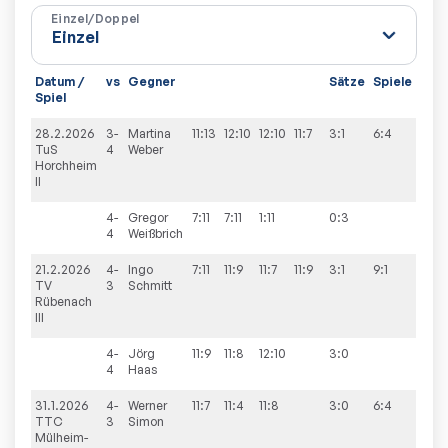
Einzel/Doppel
Datum /
vs
Gegner
Sätze
Spiele
Spiel
28.2.2026
3-
Martina
11:13
12:10
12:10
11:7
3:1
6:4
TuS
4
Weber
Horchheim
II
4-
Gregor
7:11
7:11
1:11
0:3
4
Weißbrich
21.2.2026
4-
Ingo
7:11
11:9
11:7
11:9
3:1
9:1
TV
3
Schmitt
Rübenach
III
4-
Jörg
11:9
11:8
12:10
3:0
4
Haas
31.1.2026
4-
Werner
11:7
11:4
11:8
3:0
6:4
TTC
3
Simon
Mülheim-