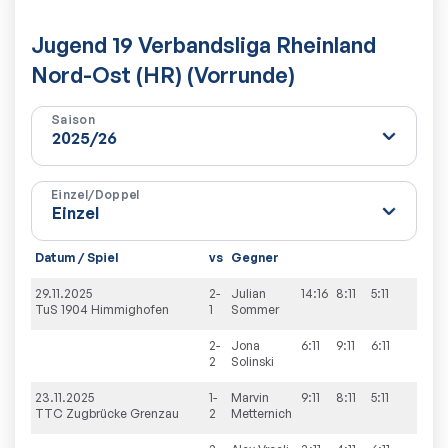
Jugend 19 Verbandsliga Rheinland
Nord-Ost (HR) (Vorrunde)
Saison
Einzel/Doppel
Datum / Spiel
vs
Gegner
29.11.2025
2-
Julian
14:16
8:11
5:11
TuS 1904 Himmighofen
1
Sommer
2-
Jona
6:11
9:11
6:11
2
Solinski
23.11.2025
1-
Marvin
9:11
8:11
5:11
TTC Zugbrücke Grenzau
2
Metternich