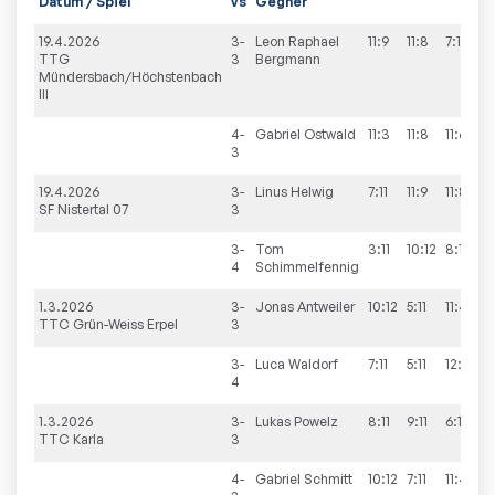
Datum / Spiel
vs
Gegner
19.4.2026
3-
Leon Raphael
11:9
11:8
7:11
8:
TTG
3
Bergmann
Mündersbach/Höchstenbach
III
4-
Gabriel
Ostwald
11:3
11:8
11:6
3
19.4.2026
3-
Linus
Helwig
7:11
11:9
11:8
4:
SF Nistertal 07
3
3-
Tom
3:11
10:12
8:11
4
Schimmelfennig
1.3.2026
3-
Jonas
Antweiler
10:12
5:11
11:4
11
TTC Grün-Weiss Erpel
3
3-
Luca
Waldorf
7:11
5:11
12:10
11
4
1.3.2026
3-
Lukas
Powelz
8:11
9:11
6:11
TTC Karla
3
4-
Gabriel
Schmitt
10:12
7:11
11:4
11