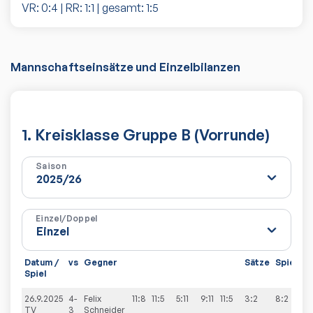
VR:
0
:
4
| RR:
1
:
1
| gesamt:
1
:
5
Mannschaftseinsätze und Einzelbilanzen
1. Kreisklasse Gruppe B (Vorrunde)
Saison
Einzel/Doppel
Datum /
vs
Gegner
Sätze
Spiele
Spiel
26.9.2025
4-
Felix
11:8
11:5
5:11
9:11
11:5
3:2
8:2
TV
3
Schneider