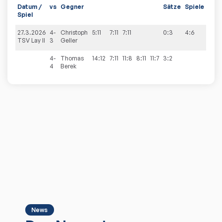
Datum /
vs
Gegner
Sätze
Spiele
Spiel
27.3.2026
4-
Christoph
5:11
7:11
7:11
0:3
4:6
TSV Lay II
3
Geller
4-
Thomas
14:12
7:11
11:8
8:11
11:7
3:2
4
Berek
News