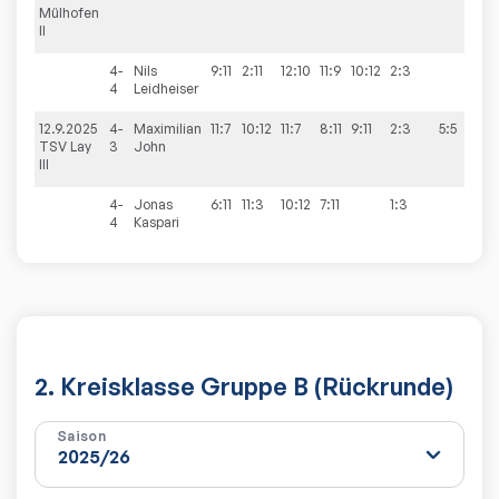
Mülhofen
II
4-
Nils
9:11
2:11
12:10
11:9
10:12
2:3
4
Leidheiser
12.9.2025
4-
Maximilian
11:7
10:12
11:7
8:11
9:11
2:3
5:5
TSV Lay
3
John
III
4-
Jonas
6:11
11:3
10:12
7:11
1:3
4
Kaspari
2. Kreisklasse Gruppe B (Rückrunde)
Saison