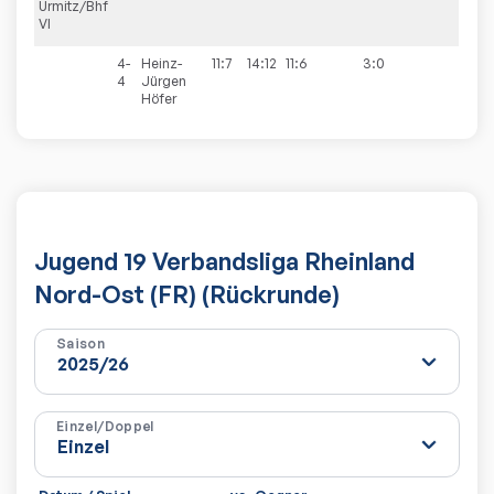
Urmitz/Bhf
VI
4-
Heinz-
11:7
14:12
11:6
3:0
4
Jürgen
Höfer
Jugend 19 Verbandsliga Rheinland
Nord-Ost (FR) (Rückrunde)
Saison
Einzel/Doppel