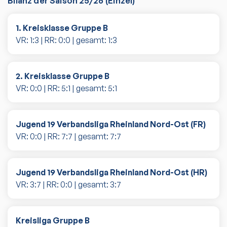
Bilanz der Saison
25/26
(
Einzel
)
1. Kreisklasse Gruppe B
VR:
1
:
3
| RR:
0
:
0
| gesamt:
1
:
3
2. Kreisklasse Gruppe B
VR:
0
:
0
| RR:
5
:
1
| gesamt:
5
:
1
Jugend 19 Verbandsliga Rheinland Nord-Ost (FR)
VR:
0
:
0
| RR:
7
:
7
| gesamt:
7
:
7
Jugend 19 Verbandsliga Rheinland Nord-Ost (HR)
VR:
3
:
7
| RR:
0
:
0
| gesamt:
3
:
7
Kreisliga Gruppe B