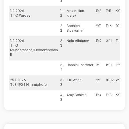
3
1.2.2026
1-
Maximilian
11:8
7:11
9:11
11
TTC Wirges
2
Klersy
2-
Sachien
9:11
11:6
10:12
8:
2
Sivakumar
1.2.2026
3-
Nala
Alhäuser
11:9
3:11
11:9
11
TTG
3
Mündersbach/Höchstenbach
II
3-
Jannis
Schröder
3:11
8:11
12:10
6:
4
25.1.2026
3-
Till
Wenn
9:11
10:12
6:11
TuS 1904 Himmighofen
3
4-
Amy
Schleis
11:4
11:8
9:11
11
3