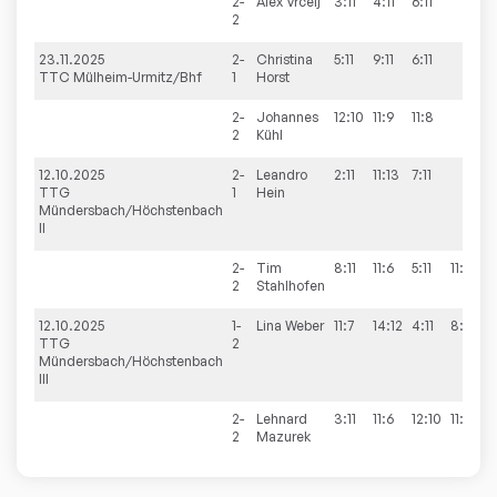
2-
Alex
Vrcelj
3:11
4:11
6:11
2
23.11.2025
2-
Christina
5:11
9:11
6:11
TTC Mülheim-Urmitz/Bhf
1
Horst
2-
Johannes
12:10
11:9
11:8
2
Kühl
12.10.2025
2-
Leandro
2:11
11:13
7:11
TTG
1
Hein
Mündersbach/Höchstenbach
II
2-
Tim
8:11
11:6
5:11
11:13
2
Stahlhofen
12.10.2025
1-
Lina
Weber
11:7
14:12
4:11
8:11
11
TTG
2
Mündersbach/Höchstenbach
III
2-
Lehnard
3:11
11:6
12:10
11:8
2
Mazurek