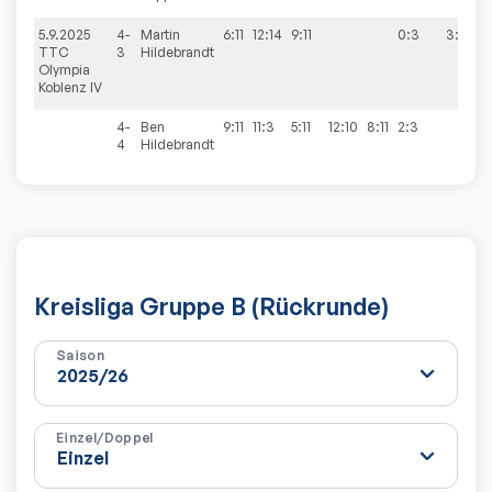
5.9.2025
4-
Martin
6:11
12:14
9:11
0:3
3:7
TTC
3
Hildebrandt
Olympia
Koblenz IV
4-
Ben
9:11
11:3
5:11
12:10
8:11
2:3
4
Hildebrandt
Kreisliga Gruppe B (Rückrunde)
Saison
Einzel/Doppel