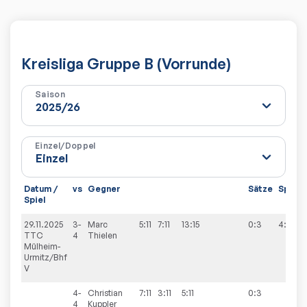
Kreisliga Gruppe B (Vorrunde)
Saison
Einzel/Doppel
Datum /
vs
Gegner
Sätze
Spiele
Spiel
29.11.2025
3-
Marc
5:11
7:11
13:15
0:3
4:6
TTC
4
Thielen
Mülheim-
Urmitz/Bhf
V
4-
Christian
7:11
3:11
5:11
0:3
4
Kuppler