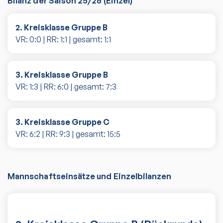
Bilanz der Saison
25/26
(
Einzel
)
2. Kreisklasse Gruppe B
VR:
0
:
0
| RR:
1
:
1
| gesamt:
1
:
1
3. Kreisklasse Gruppe B
VR:
1
:
3
| RR:
6
:
0
| gesamt:
7
:
3
3. Kreisklasse Gruppe C
VR:
6
:
2
| RR:
9
:
3
| gesamt:
15
:
5
Mannschaftseinsätze und Einzelbilanzen