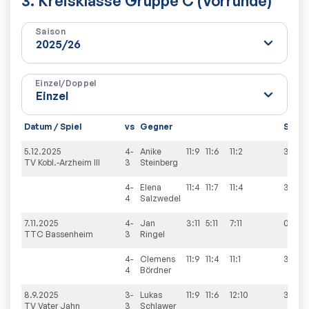
3. Kreisklasse Gruppe C (Vorrunde)
Saison
Einzel/Doppel
Datum / Spiel
vs
Gegner
Sätze
5.12.2025
4-
Anike
11:9
11:6
11:2
3:0
TV Kobl.-Arzheim III
3
Steinberg
4-
Elena
11:4
11:7
11:4
3:0
4
Salzwedel
7.11.2025
4-
Jan
3:11
5:11
7:11
0:3
TTC Bassenheim
3
Ringel
4-
Clemens
11:9
11:4
11:1
3:0
4
Bördner
8.9.2025
3-
Lukas
11:9
11:6
12:10
3:0
TV Vater Jahn
3
Schlawer