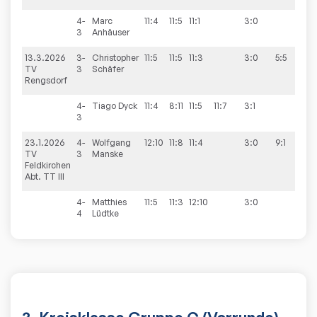
4-
Marc
11:4
11:5
11:1
3:0
3
Anhäuser
13.3.2026
3-
Christopher
11:5
11:5
11:3
3:0
5:5
TV
3
Schäfer
Rengsdorf
4-
Tiago
Dyck
11:4
8:11
11:5
11:7
3:1
3
23.1.2026
4-
Wolfgang
12:10
11:8
11:4
3:0
9:1
TV
3
Manske
Feldkirchen
Abt. TT III
4-
Matthies
11:5
11:3
12:10
3:0
4
Lüdtke