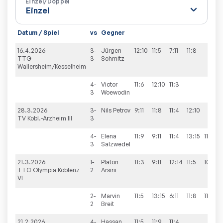
Einzel/Doppel
Datum / Spiel
vs
Gegner
16.4.2026
3-
Jürgen
12:10
11:5
7:11
11:8
TTG
3
Schmitz
Wallersheim/Kesselheim
4-
Victor
11:6
12:10
11:3
3
Woewodin
28.3.2026
3-
Nils
Petrov
9:11
11:8
11:4
12:10
TV Kobl.-Arzheim III
3
4-
Elena
11:9
9:11
11:4
13:15
11:7
3
Salzwedel
21.3.2026
1-
Platon
11:3
9:11
12:14
11:5
10:12
TTC Olympia Koblenz
2
Arsirii
VI
2-
Marvin
11:5
13:15
6:11
11:8
11:3
2
Breit
21.2.2026
4-
Hassan
11:5
11:9
11:4