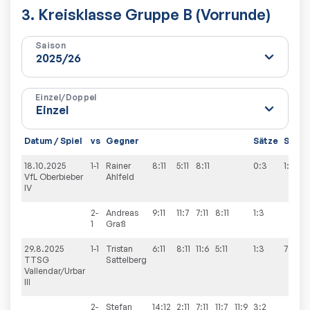
3. Kreisklasse Gruppe B (Vorrunde)
Saison
Einzel/Doppel
Datum / Spiel
vs
Gegner
Sätze
Spiel
18.10.2025
1-1
Rainer
8:11
5:11
8:11
0:3
1:9
VfL Oberbieber
Ahlfeld
IV
2-
Andreas
9:11
11:7
7:11
8:11
1:3
1
Graß
29.8.2025
1-1
Tristan
6:11
8:11
11:6
5:11
1:3
7:3
TTSG
Sattelberg
Vallendar/Urbar
III
2-
Stefan
14:12
2:11
7:11
11:7
11:9
3:2