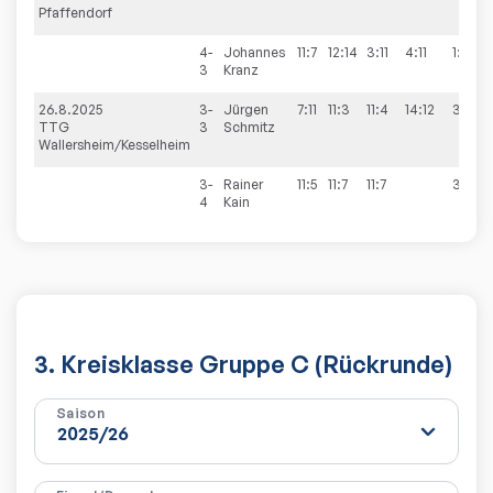
Pfaffendorf
4-
Johannes
11:7
12:14
3:11
4:11
1:3
3
Kranz
26.8.2025
3-
Jürgen
7:11
11:3
11:4
14:12
3:1
TTG
3
Schmitz
Wallersheim/Kesselheim
3-
Rainer
11:5
11:7
11:7
3:0
4
Kain
3. Kreisklasse Gruppe C (Rückrunde)
Saison