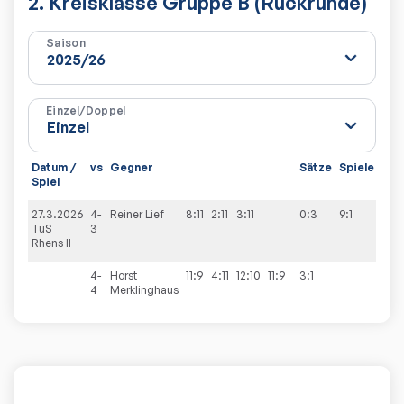
2. Kreisklasse Gruppe B (Rückrunde)
Saison
Einzel/Doppel
Datum /
vs
Gegner
Sätze
Spiele
Spiel
27.3.2026
4-
Reiner
Lief
8:11
2:11
3:11
0:3
9:1
TuS
3
Rhens II
4-
Horst
11:9
4:11
12:10
11:9
3:1
4
Merklinghaus