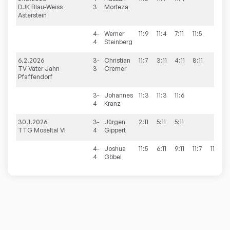
DJK Blau-Weiss
3
Morteza
Asterstein
4-
Werner
11:9
11:4
7:11
11:5
4
Steinberg
6.2.2026
3-
Christian
11:7
3:11
4:11
8:11
TV Vater Jahn
3
Cremer
Pfaffendorf
3-
Johannes
11:3
11:3
11:6
4
Kranz
30.1.2026
3-
Jürgen
2:11
5:11
5:11
TTG Moseltal VI
4
Gippert
4-
Joshua
11:5
6:11
9:11
11:7
11:7
4
Göbel