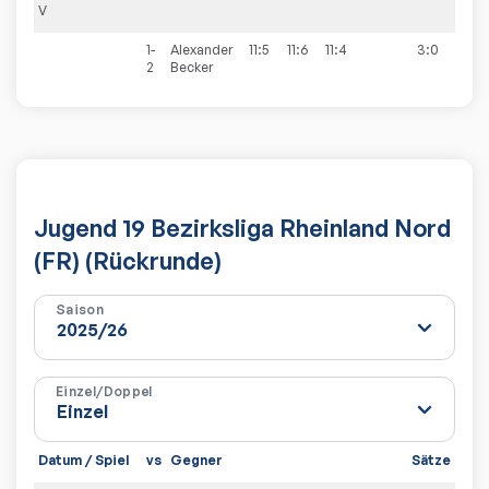
V
1-
Alexander
11:5
11:6
11:4
3:0
2
Becker
Jugend 19 Bezirksliga Rheinland Nord
(FR) (Rückrunde)
Saison
Einzel/Doppel
Datum / Spiel
vs
Gegner
Sätze
Spie