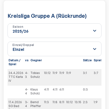
Kreisliga Gruppe A (Rückrunde)
Saison
Einzel/Doppel
Datum /
vs
Gegner
Sätze
Spiele
Spiel
24.4.2026
4-
Tobias
10:12
11:9
11:9
11:9
3:1
3:7
TTC Karla
3
Schulz
IV
4-
Klaus
4:11
4:11
6:11
0:3
4
Scholz
17.4.2026
3-
Bernd
11:3
11:8
8:11
10:12
13:15
2:3
1:9
SG Bad
4
Pfeiffer