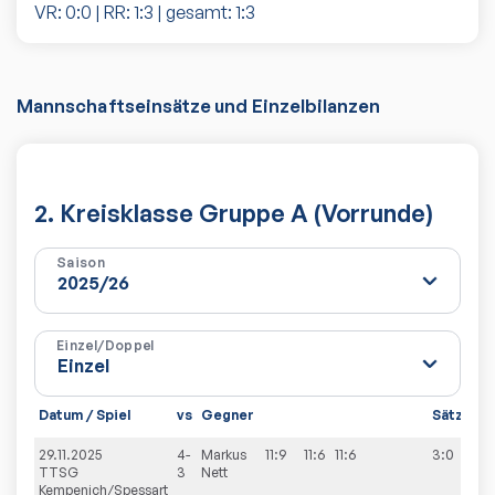
VR:
0
:
0
| RR:
1
:
3
| gesamt:
1
:
3
Mannschaftseinsätze und Einzelbilanzen
2. Kreisklasse Gruppe A (Vorrunde)
Saison
Einzel/Doppel
Datum / Spiel
vs
Gegner
Sätze
Sp
29.11.2025
4-
Markus
11:9
11:6
11:6
3:0
9:
TTSG
3
Nett
Kempenich/Spessart