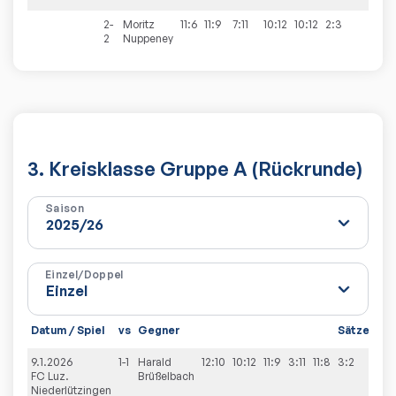
2-
Moritz
11:6
11:9
7:11
10:12
10:12
2:3
2
Nuppeney
3. Kreisklasse Gruppe A (Rückrunde)
Saison
Einzel/Doppel
Datum / Spiel
vs
Gegner
Sätze
Spi
9.1.2026
1-1
Harald
12:10
10:12
11:9
3:11
11:8
3:2
4:6
FC Luz.
Brüßelbach
Niederlützingen