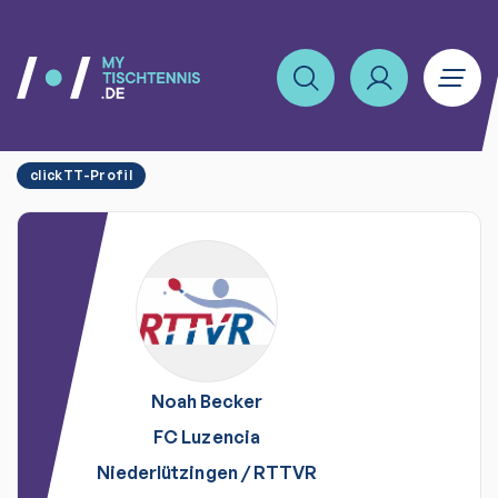
clickTT-Profil
Noah
Becker
FC Luzencia
Niederlützingen
/
RTTVR