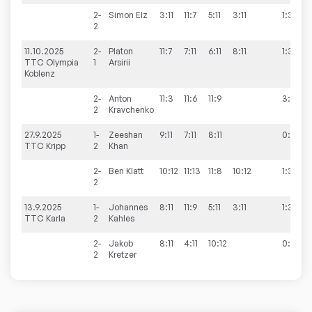
2-
Simon
Elz
3:11
11:7
5:11
3:11
1:3
2
11.10.2025
2-
Platon
11:7
7:11
6:11
8:11
1:3
TTC Olympia
1
Arsirii
Koblenz
2-
Anton
11:3
11:6
11:9
3:0
2
Kravchenko
27.9.2025
1-
Zeeshan
9:11
7:11
8:11
0:3
TTC Kripp
2
Khan
2-
Ben
Klatt
10:12
11:13
11:8
10:12
1:3
2
13.9.2025
1-
Johannes
8:11
11:9
5:11
3:11
1:3
TTC Karla
2
Kahles
2-
Jakob
8:11
4:11
10:12
0:3
2
Kretzer