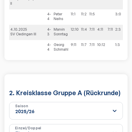
II
4-
Peter
11:1
11:2
11:5
3:0
4
Neihs
4.10.2025
4-
Marvin
12:10
11:4
7:11
4:11
7:11
2:3
5:
SV Oedingen III
3
Sonntag
4-
Georg
9:11
11:7
7:11
10:12
1:3
4
Schmahl
2. Kreisklasse Gruppe A (Rückrunde)
Saison
Einzel/Doppel