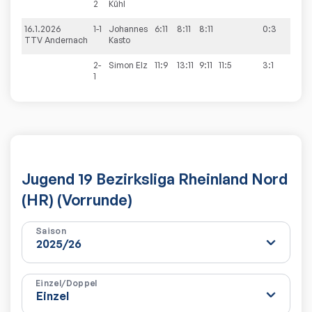
2
Kühl
16.1.2026
1-1
Johannes
6:11
8:11
8:11
0:3
4:6
TTV Andernach
Kasto
2-
Simon
Elz
11:9
13:11
9:11
11:5
3:1
1
Jugend 19 Bezirksliga Rheinland Nord
(HR) (Vorrunde)
Saison
Einzel/Doppel