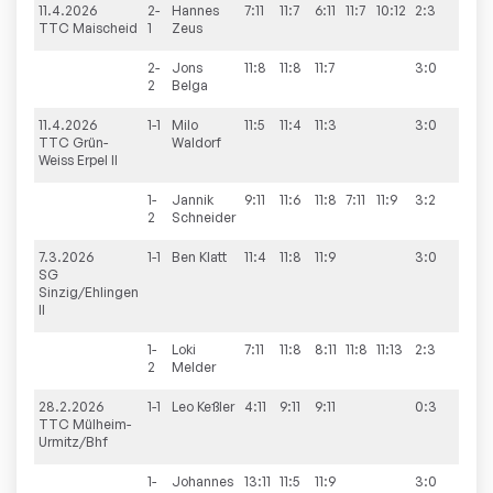
11.4.2026
2-
Hannes
7:11
11:7
6:11
11:7
10:12
2:3
5:5
TTC Maischeid
1
Zeus
2-
Jons
11:8
11:8
11:7
3:0
2
Belga
11.4.2026
1-1
Milo
11:5
11:4
11:3
3:0
7:3
TTC Grün-
Waldorf
Weiss Erpel II
1-
Jannik
9:11
11:6
11:8
7:11
11:9
3:2
2
Schneider
7.3.2026
1-1
Ben
Klatt
11:4
11:8
11:9
3:0
1:9
SG
Sinzig/Ehlingen
II
1-
Loki
7:11
11:8
8:11
11:8
11:13
2:3
2
Melder
28.2.2026
1-1
Leo
Keßler
4:11
9:11
9:11
0:3
5:5
TTC Mülheim-
Urmitz/Bhf
1-
Johannes
13:11
11:5
11:9
3:0