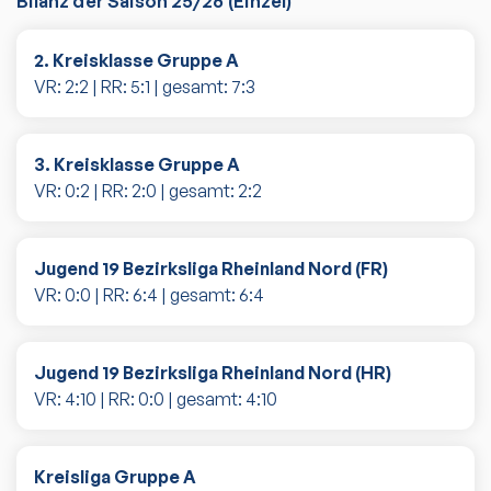
Bilanz der Saison
25/26
(
Einzel
)
2. Kreisklasse Gruppe A
VR:
2
:
2
| RR:
5
:
1
| gesamt:
7
:
3
3. Kreisklasse Gruppe A
VR:
0
:
2
| RR:
2
:
0
| gesamt:
2
:
2
Jugend 19 Bezirksliga Rheinland Nord (FR)
VR:
0
:
0
| RR:
6
:
4
| gesamt:
6
:
4
Jugend 19 Bezirksliga Rheinland Nord (HR)
VR:
4
:
10
| RR:
0
:
0
| gesamt:
4
:
10
Kreisliga Gruppe A