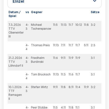
Datum /
vs
Gegner
Sätze
Spie
Spiel
7.3.2026
4-
Michael
11:5
11:13
11:7
10:12
11:8
3:2
6:4
TTV
3
Tscherepanow
Oberwinter
III
4-
Thomas
Preis
11:13
7:11
11:7
11:7
5:11
2:3
4
21.2.2026
4-
Friedhelm
11:6
9:11
11:9
11:9
3:1
7:3
TTV
3
Burdinski
Löhndorf II
4-
Tom
Brucksch
11:13
11:3
11:6
11:7
3:1
4
10.1.2026
4-
Stefan
Wirtz
9:11
11:8
8:11
11:4
11:9
3:2
6:4
TTF
3
Remagen
II
4-
Peer
Stobbe
11:5
4:11
11:8
11:1
3:1