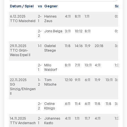
Datum / Spiel
vs
Gegner
Sätze
6.12.2025
2-
Hannes
4:11
8:11
1:11
0:3
TTC Maischeid
1
Zeus
2-
Jons
Belga
3:11
10:12
8:11
0:3
2
29.11.2025
1-1
Gabriel
11:8
14:16
11:9
20:18
3:1
TTC Grün-
Steege
Weiss Erpel II
2-
Milo
8:11
7:11
13:11
4:11
1:3
1
Waldorf
22.11.2025
1-
Tom
12:10
9:11
6:11
11:9
13:11
3:2
SG
2
Nitsche
Sinzig/Ehlingen
II
2-
Celine
6:11
11:4
6:11
11:8
11:8
3:2
2
Königs
14.11.2025
2-
Johannes
4:11
1:11
11:7
4:11
1:3
TTV Andernach
1
Kasto