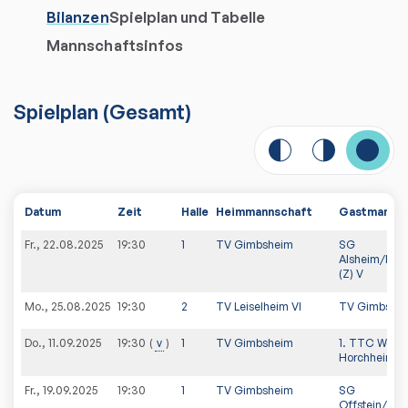
Bilanzen
Spielplan und Tabelle
Mannschaftsinfos
Spielplan
(
Gesamt
)
Datum
Zeit
Halle
Heimmannschaft
Gastmannsc
Fr., 22.08.2025
19:30
1
TV Gimbsheim
SG
Alsheim/Met
(Z) V
Mo., 25.08.2025
19:30
2
TV Leiselheim VI
TV Gimbshe
Do., 11.09.2025
v
1
TV Gimbsheim
1. TTC Worm
19:30
Horchheim (
Fr., 19.09.2025
19:30
1
TV Gimbsheim
SG
Offstein/Wa