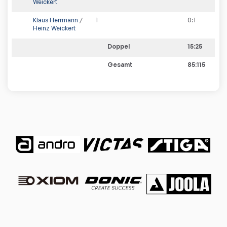
Weickert
Klaus Herrmann
/
1
0
:
1
Heinz Weickert
Doppel
15:25
Gesamt
85:115