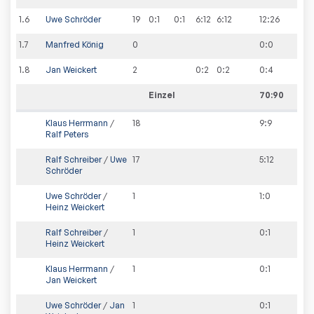
1
.
6
Uwe Schröder
19
0:1
0:1
6:12
6:12
12
:
26
1
.
7
Manfred König
0
0
:
0
1
.
8
Jan Weickert
2
0:2
0:2
0
:
4
Einzel
70:90
Klaus Herrmann
/
18
9
:
9
Ralf Peters
Ralf Schreiber
/
Uwe
17
5
:
12
Schröder
Uwe Schröder
/
1
1
:
0
Heinz Weickert
Ralf Schreiber
/
1
0
:
1
Heinz Weickert
Klaus Herrmann
/
1
0
:
1
Jan Weickert
Uwe Schröder
/
Jan
1
0
:
1