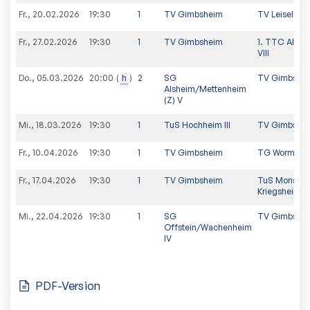
Fr., 20.02.2026
19:30
1
TV Gimbsheim
TV Leiselhei
Fr., 27.02.2026
19:30
1
TV Gimbsheim
1. TTC Altrhe
VIII
Do., 05.03.2026
h
2
SG
TV Gimbshe
20:00
Alsheim/Mettenheim
(Z) V
Mi., 18.03.2026
19:30
1
TuS Hochheim III
TV Gimbshe
Fr., 10.04.2026
19:30
1
TV Gimbsheim
TG Worms IV
Fr., 17.04.2026
19:30
1
TV Gimbsheim
TuS Monshe
Kriegsheim (
Mi., 22.04.2026
19:30
1
SG
TV Gimbshe
Offstein/Wachenheim
IV
PDF-Version