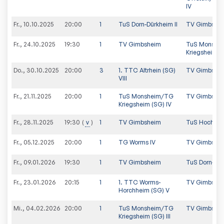
IV
Fr., 10.10.2025
20:00
1
TuS Dorn-Dürkheim II
TV Gimbshe
Fr., 24.10.2025
19:30
1
TV Gimbsheim
TuS Monshe
Kriegsheim (S
Do., 30.10.2025
20:00
3
1. TTC Altrhein (SG)
TV Gimbshe
VIII
Fr., 21.11.2025
20:00
1
TuS Monsheim/TG
TV Gimbshe
Kriegsheim (SG) IV
Fr., 28.11.2025
v
1
TV Gimbsheim
TuS Hochheim
19:30
Fr., 05.12.2025
20:00
1
TG Worms IV
TV Gimbshe
Fr., 09.01.2026
19:30
1
TV Gimbsheim
TuS Dorn-Dür
Fr., 23.01.2026
20:15
1
1. TTC Worms-
TV Gimbshe
Horchheim (SG) V
Mi., 04.02.2026
20:00
1
TuS Monsheim/TG
TV Gimbshe
Kriegsheim (SG) III