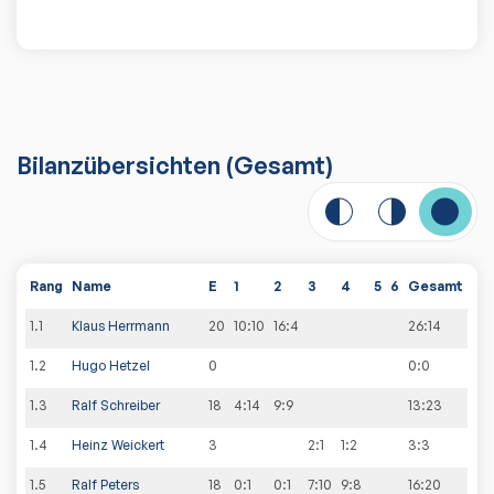
Bilanzübersichten
(Gesamt)
Rang
Name
E
1
2
3
4
5
6
Gesamt
1
.
1
Klaus Herrmann
20
10:10
16:4
26
:
14
1
.
2
Hugo Hetzel
0
0
:
0
1
.
3
Ralf Schreiber
18
4:14
9:9
13
:
23
1
.
4
Heinz Weickert
3
2:1
1:2
3
:
3
1
.
5
Ralf Peters
18
0:1
0:1
7:10
9:8
16
:
20