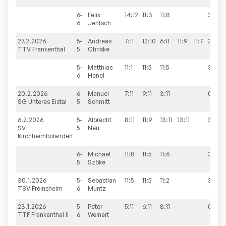
6-
Felix
14:12
11:3
11:8
3:0
6
Jentsch
27.2.2026
5-
Andreas
7:11
12:10
6:11
11:9
11:7
3:2
TTV Frankenthal
5
Chriske
5-
Matthias
11:1
11:5
11:5
3:0
6
Henel
20.2.2026
6-
Manuel
7:11
9:11
3:11
0:3
SG Unteres Eistal
5
Schmitt
6.2.2026
5-
Albrecht
8:11
11:9
13:11
13:11
3:1
SV
5
Neu
Kirchheimbolanden
6-
Michael
11:8
11:5
11:6
3:0
5
Szöke
30.1.2026
5-
Sebastian
11:5
11:5
11:2
3:0
TSV Freinsheim
6
Muntz
23.1.2026
5-
Peter
5:11
6:11
8:11
0:3
TTF Frankenthal II
6
Weinert