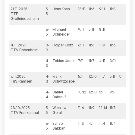
21.11.2025
5-
Jens
Koch
13:11
11:6
9:11
11:8
3:1
TTF
5
Großniedesheim
6-
Michael
9:11
5:11
8:11
0:3
5
Schneider
11.11.2025
3-
Holger
Klotz
6:11
11:6
11:9
11:6
3:1
TTV Bobenheim
3
4-
Tobias
Jauch
7:11
11:7
4:11
3:11
1:3
3
7.11.2025
4-
Frank
5:11
12:10
11:7
5:11
7:11
2:3
TuS Ramsen
3
Schwitzgebel
4-
Daniel
10:12
12:10
5:11
9:11
1:3
4
Baldauf
28.10.2025
5-
Wieslaw
11:6
11:9
12:14
11:7
3:1
TTV Frankenthal
5
Goral
6-
Eyhab
11:3
4:11
11:4
11:4
3:1
5
Sabbah