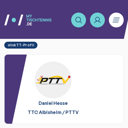
clickTT-Profil
Daniel
Hesse
TTC Albisheim
/
PTTV