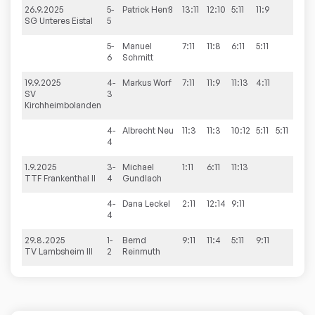
26.9.2025
5-
Patrick
Henß
13:11
12:10
5:11
11:9
3:1
SG Unteres Eistal
5
5-
Manuel
7:11
11:8
6:11
5:11
1:3
6
Schmitt
19.9.2025
4-
Markus
Worf
7:11
11:9
11:13
4:11
1:3
SV
3
Kirchheimbolanden
4-
Albrecht
Neu
11:3
11:3
10:12
5:11
5:11
2:3
4
1.9.2025
3-
Michael
1:11
6:11
11:13
0:3
TTF Frankenthal II
4
Gundlach
4-
Dana
Leckel
2:11
12:14
9:11
0:3
4
29.8.2025
1-
Bernd
9:11
11:4
5:11
9:11
1:3
TV Lambsheim III
2
Reinmuth