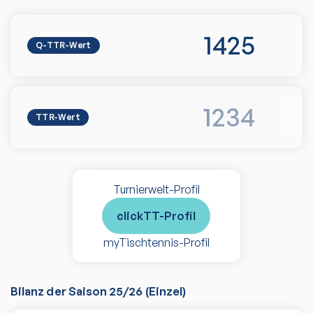
1425
Q-TTR-Wert
1234
TTR-Wert
Turnierwelt-Profil
clickTT-Profil
myTischtennis-Profil
Bilanz der Saison
25/26
(
Einzel
)