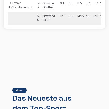
12.1.2026
5-
Christian
9:11
8:11
11:5
11:6
11:8
3:2
TV Lambsheim III
6
Günther
6-
Gottfried
11:7
11:9
14:16
6:11
6:11
2:3
6
Spieß
News
Das Neueste aus
dem Top-Sport