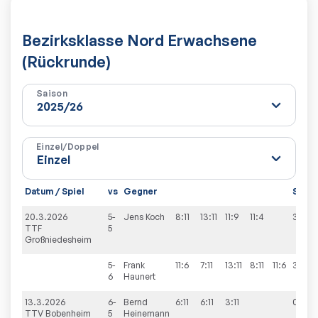
Bezirksklasse Nord Erwachsene
(Rückrunde)
Saison
Einzel/Doppel
Datum / Spiel
vs
Gegner
Sätze
20.3.2026
5-
Jens
Koch
8:11
13:11
11:9
11:4
3:1
TTF
5
Großniedesheim
5-
Frank
11:6
7:11
13:11
8:11
11:6
3:2
6
Haunert
13.3.2026
6-
Bernd
6:11
6:11
3:11
0:3
TTV Bobenheim
5
Heinemann