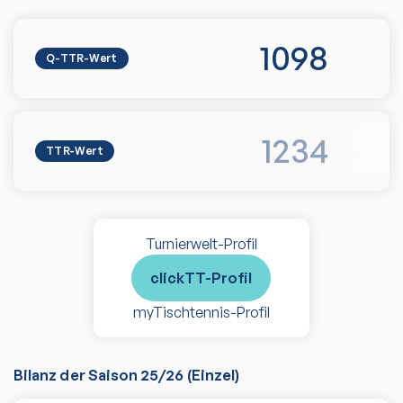
1098
Q-TTR-Wert
1234
TTR-Wert
Turnierwelt-Profil
clickTT-Profil
myTischtennis-Profil
Bilanz der Saison
25/26
(
Einzel
)