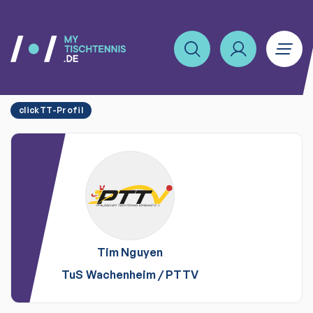
clickTT-Profil
Tim
Nguyen
TuS Wachenheim
/
PTTV