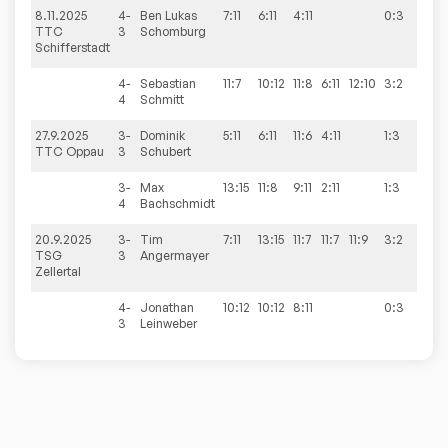
8.11.2025
4-
Ben Lukas
7:11
6:11
4:11
0:3
3:7
TTC
3
Schomburg
Schifferstadt
4-
Sebastian
11:7
10:12
11:8
6:11
12:10
3:2
4
Schmitt
27.9.2025
3-
Dominik
5:11
6:11
11:6
4:11
1:3
4:6
TTC Oppau
3
Schubert
3-
Max
13:15
11:8
9:11
2:11
1:3
4
Bachschmidt
20.9.2025
3-
Tim
7:11
13:15
11:7
11:7
11:9
3:2
4:6
TSG
3
Angermayer
Zellertal
4-
Jonathan
10:12
10:12
8:11
0:3
3
Leinweber