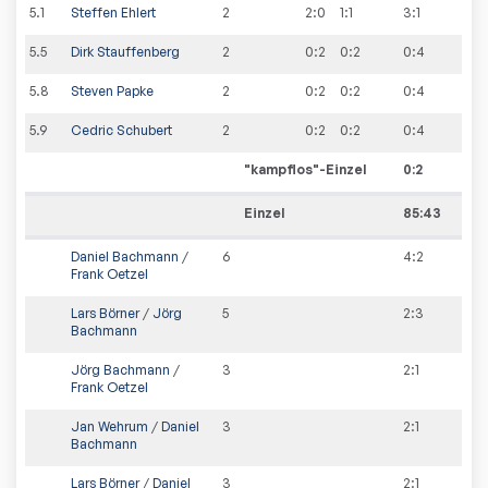
5
.
1
Steffen Ehlert
2
2:0
1:1
3
:
1
5
.
5
Dirk Stauffenberg
2
0:2
0:2
0
:
4
5
.
8
Steven Papke
2
0:2
0:2
0
:
4
5
.
9
Cedric Schubert
2
0:2
0:2
0
:
4
"kampflos"-Einzel
0
:
2
Einzel
85:43
Daniel Bachmann
/
6
4
:
2
Frank Oetzel
Lars Börner
/
Jörg
5
2
:
3
Bachmann
Jörg Bachmann
/
3
2
:
1
Frank Oetzel
Jan Wehrum
/
Daniel
3
2
:
1
Bachmann
Lars Börner
/
Daniel
3
2
:
1