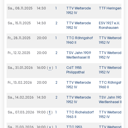
Sa., 08.11.2025
14:30
1
TTV Weiterode
TTF Heringen II
1952 IV
Sa., 15.11.2025
14:30
2
TTV Weiterode
ESV 1927 e.V.
1952 IV
Ronshausen
Fr., 28.11.2025
20:00
1
TTC Röhrigshof
TTV Weiterode
1960 II
1952 IV
Fr., 12.12.2025
20:00
2
TSV Jahn 1909
TTV Weiterode
Weißenhasel III
1952 IV
Sa., 31.01.2026
v
1
CdT 1955
TTV Weiterode
16:00
Philippsthal
1952 IV
Fr., 13.02.2026
20:00
2
TTV Weiterode
TTC Röhrigshof
1952 IV
1960 II
Sa., 14.02.2026
14:30
2
TTV Weiterode
TSV Jahn 1909
1952 IV
Weißenhasel III
Sa., 07.03.2026
t
1
TTC Richelsdorf
TTV Weiterode
19:00
1963 II
1952 IV
Sa., 21.03.2026
v
1
TTC 1953
TTV Weiterode
16:00