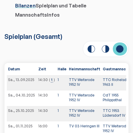
Bilanzen
Spielplan und Tabelle
Mannschaftsinfos
Spielplan
(
Gesamt
)
Datum
Zeit
Halle
Heimmannschaft
Gastmannschaf
Sa., 13.09.2025
t
1
TTV Weiterode
TTC Richelsdorf
14:30
1952 IV
1963 II
Sa., 04.10.2025
14:30
1
TTV Weiterode
CdT 1955
1952 IV
Philippsthal
Sa., 25.10.2025
14:30
1
TTV Weiterode
TTC 1953
1952 IV
Lüdersdorf IV
Sa., 01.11.2025
16:00
1
TV 03 Heringen III
TTV Weiterode
1952 IV