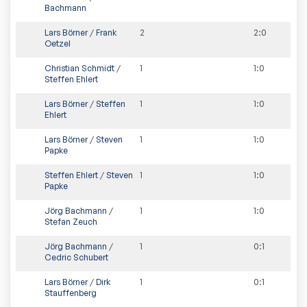
Bachmann
Lars Börner
/
Frank
2
2
:
0
Oetzel
Christian Schmidt
/
1
1
:
0
Steffen Ehlert
Lars Börner
/
Steffen
1
1
:
0
Ehlert
Lars Börner
/
Steven
1
1
:
0
Papke
Steffen Ehlert
/
Steven
1
1
:
0
Papke
Jörg Bachmann
/
1
1
:
0
Stefan Zeuch
Jörg Bachmann
/
1
0
:
1
Cedric Schubert
Lars Börner
/
Dirk
1
0
:
1
Stauffenberg