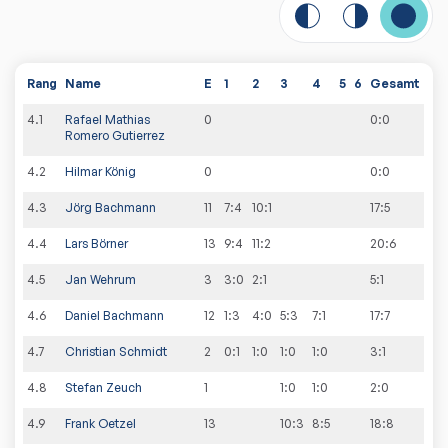
Rang
Name
E
1
2
3
4
5
6
Gesamt
4
.
1
Rafael Mathias
0
0
:
0
Romero Gutierrez
4
.
2
Hilmar König
0
0
:
0
4
.
3
Jörg Bachmann
11
7:4
10:1
17
:
5
4
.
4
Lars Börner
13
9:4
11:2
20
:
6
4
.
5
Jan Wehrum
3
3:0
2:1
5
:
1
4
.
6
Daniel Bachmann
12
1:3
4:0
5:3
7:1
17
:
7
4
.
7
Christian Schmidt
2
0:1
1:0
1:0
1:0
3
:
1
4
.
8
Stefan Zeuch
1
1:0
1:0
2
:
0
4
.
9
Frank Oetzel
13
10:3
8:5
18
:
8