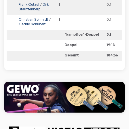
Frank Oetzel
/
Dirk
1
0
:
1
Stauffenberg
Christian Schmidt
/
1
0
:
1
Cedric Schubert
"kampflos"-Doppel
0
:
1
Doppel
19:13
Gesamt
104:56