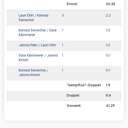
Einzel
36:25
Lauri Dörr
/
Konrad
5
2
:
2
Senechal
Konrad Senechal
/
Sara
1
1
:
0
Kämmerer
Jannis Petri
/
Lauri Dörr
1
1
:
0
Sara Kämmerer
/
Jannis
1
0
:
1
Kirsch
Konrad Senechal
/
1
0
:
1
Jannis Kirsch
"kampflos"-Doppel
1
:
0
Doppel
5:4
Gesamt
41:29