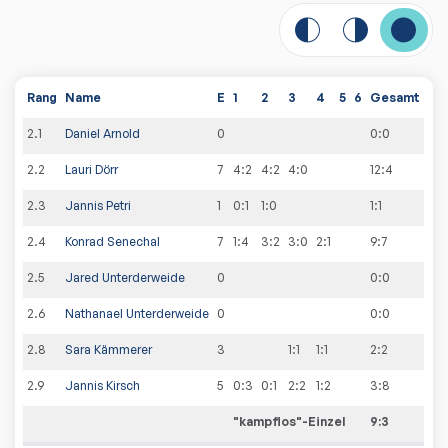
Rang
Name
E
1
2
3
4
5
6
Gesamt
2
.
1
Daniel Arnold
0
0
:
0
2
.
2
Lauri Dörr
7
4:2
4:2
4:0
12
:
4
2
.
3
Jannis Petri
1
0:1
1:0
1
:
1
2
.
4
Konrad Senechal
7
1:4
3:2
3:0
2:1
9
:
7
2
.
5
Jared Unterderweide
0
0
:
0
2
.
6
Nathanael Unterderweide
0
0
:
0
2
.
8
Sara Kämmerer
3
1:1
1:1
2
:
2
2
.
9
Jannis Kirsch
5
0:3
0:1
2:2
1:2
3
:
8
"kampflos"-Einzel
9
:
3