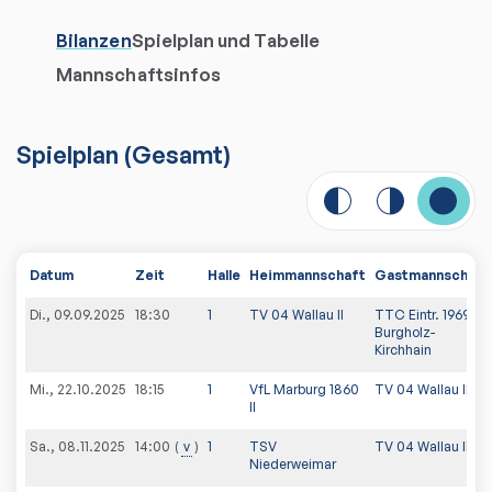
Bilanzen
Spielplan und Tabelle
Mannschaftsinfos
Spielplan
(
Gesamt
)
Datum
Zeit
Halle
Heimmannschaft
Gastmannschaft
Di., 09.09.2025
18:30
1
TV 04 Wallau II
TTC Eintr. 1969
Burgholz-
Kirchhain
Mi., 22.10.2025
18:15
1
VfL Marburg 1860
TV 04 Wallau II
II
Sa., 08.11.2025
v
1
TSV
TV 04 Wallau II
14:00
Niederweimar