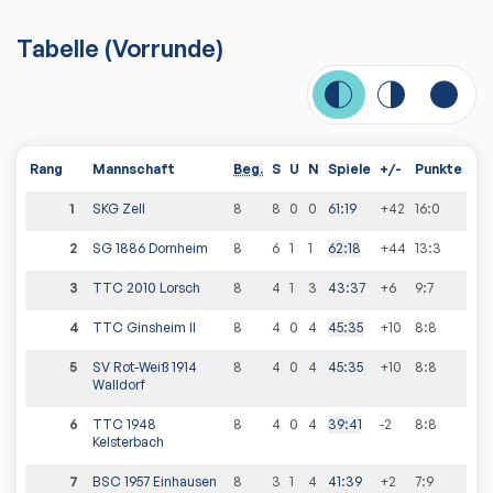
Tabelle
(
Vorrunde
)
Rang
Mannschaft
Beg.
S
U
N
Spiele
+/-
Punkte
1
SKG Zell
8
8
0
0
61
:
19
+42
16
:
0
2
SG 1886 Dornheim
8
6
1
1
62
:
18
+44
13
:
3
3
TTC 2010 Lorsch
8
4
1
3
43
:
37
+6
9
:
7
4
TTC Ginsheim II
8
4
0
4
45
:
35
+10
8
:
8
5
SV Rot-Weiß 1914
8
4
0
4
45
:
35
+10
8
:
8
Walldorf
6
TTC 1948
8
4
0
4
39
:
41
-2
8
:
8
Kelsterbach
7
BSC 1957 Einhausen
8
3
1
4
41
:
39
+2
7
:
9