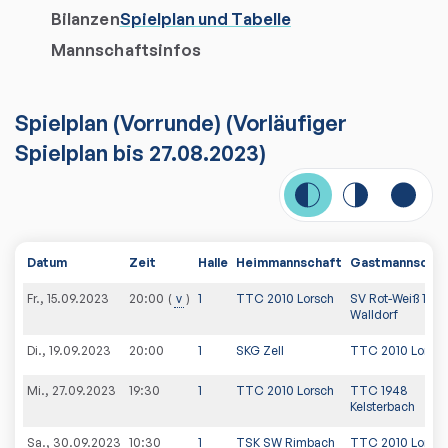
Bilanzen
Spielplan und Tabelle
Mannschaftsinfos
Spielplan
(
Vorrunde
)
(Vorläufiger
Spielplan bis 27.08.2023)
Datum
Zeit
Halle
Heimmannschaft
Gastmannschaf
Fr., 15.09.2023
v
1
TTC 2010 Lorsch
SV Rot-Weiß 1914
20:00
Walldorf
Di., 19.09.2023
20:00
1
SKG Zell
TTC 2010 Lorsch
Mi., 27.09.2023
19:30
1
TTC 2010 Lorsch
TTC 1948
Kelsterbach
Sa., 30.09.2023
10:30
1
TSK SW Rimbach
TTC 2010 Lorsch