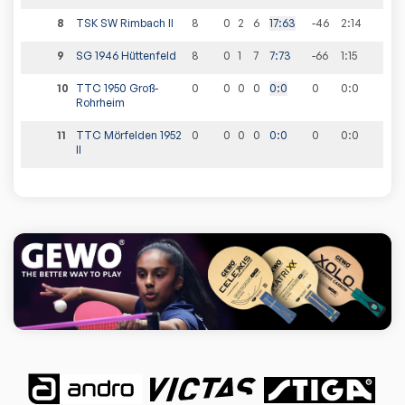
8
TSK SW Rimbach II
8
0
2
6
17
:
63
-46
2
:
14
9
SG 1946 Hüttenfeld
8
0
1
7
7
:
73
-66
1
:
15
10
TTC 1950 Groß-
0
0
0
0
0
:
0
0
0
:
0
Rohrheim
11
TTC Mörfelden 1952
0
0
0
0
0
:
0
0
0
:
0
II