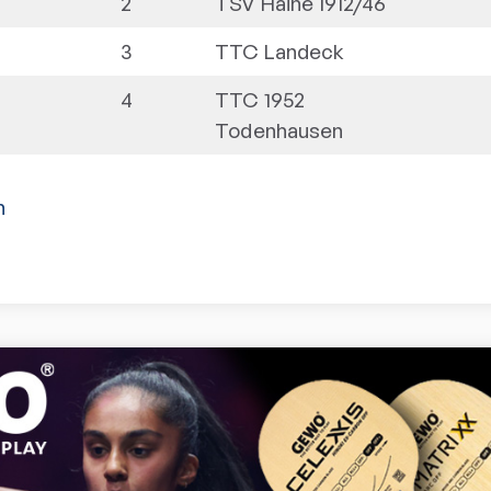
2
TSV Haine 1912/46
3
TTC Landeck
4
TTC 1952
Todenhausen
n