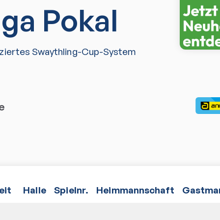
iga Pokal
iziertes Swaythling-Cup-System
e
eit
Halle
Spielnr.
Heimmannschaft
Gastma