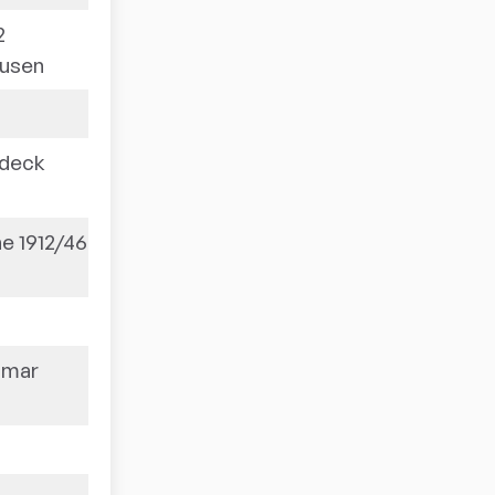
2
4:2
usen
deck
4:0
e 1912/46
4:0
lmar
4:1