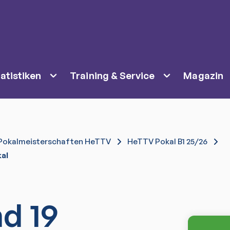
atistiken
Training & Service
Magazin
Pokalmeisterschaften HeTTV
HeTTV Pokal B1 25/26
kal
d 19