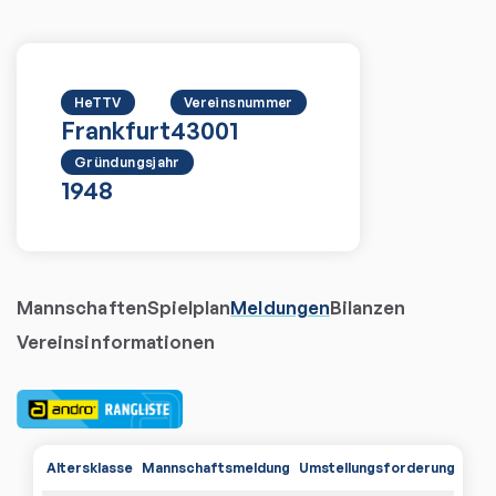
HeTTV
Vereinsnummer
Frankfurt
43001
Gründungsjahr
1948
Mannschaften
Spielplan
Meldungen
Bilanzen
Vereinsinformationen
Altersklasse
Mannschaftsmeldung
Umstellungsforderungen