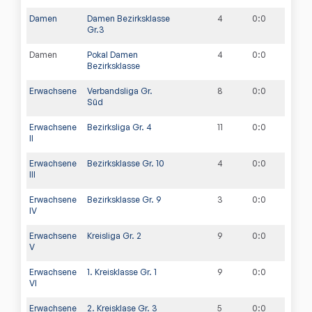
Damen
Damen Bezirksklasse
4
0
:
0
Gr.3
Damen
Pokal Damen
4
0
:
0
Bezirksklasse
Erwachsene
Verbandsliga Gr.
8
0
:
0
Süd
Erwachsene
Bezirksliga Gr. 4
11
0
:
0
II
Erwachsene
Bezirksklasse Gr. 10
4
0
:
0
III
Erwachsene
Bezirksklasse Gr. 9
3
0
:
0
IV
Erwachsene
Kreisliga Gr. 2
9
0
:
0
V
Erwachsene
1. Kreisklasse Gr. 1
9
0
:
0
VI
Erwachsene
2. Kreisklase Gr. 3
5
0
:
0