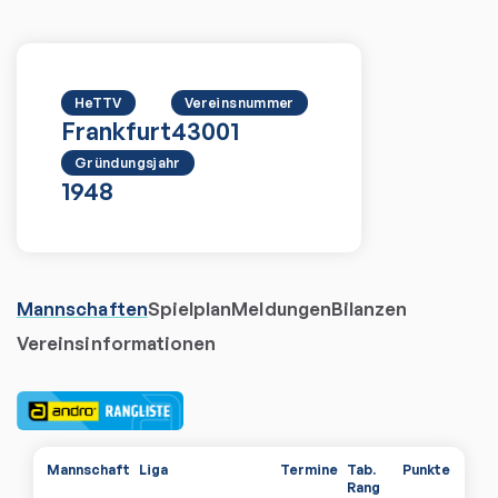
HeTTV
Vereinsnummer
Frankfurt
43001
Gründungsjahr
1948
Mannschaften
Spielplan
Meldungen
Bilanzen
Vereinsinformationen
Mannschaft
Liga
Termine
Tab.
Punkte
Rang