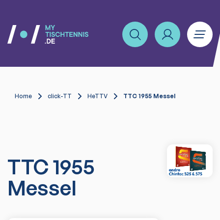
Home
click-TT
HeTTV
TTC 1955 Messel
TTC 1955
Messel