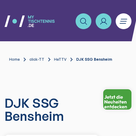
Home
click-TT
HeTTV
DJK SSG Bensheim
DJK SSG
Bensheim