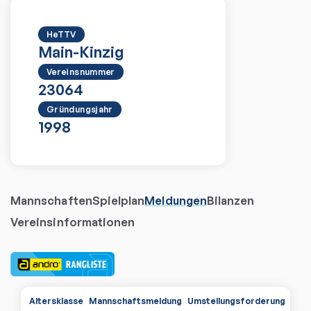
HeTTV
Main-Kinzig
Vereinsnummer
23064
Gründungsjahr
1998
Mannschaften
Spielplan
Meldungen
Bilanzen
Vereinsinformationen
Altersklasse
Mannschaftsmeldung
Umstellungsforderungen