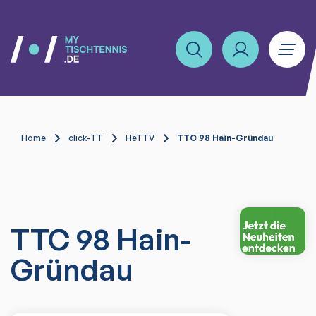
Home
click-TT
HeTTV
TTC 98 Hain-Gründau
TTC 98 Hain-
Gründau