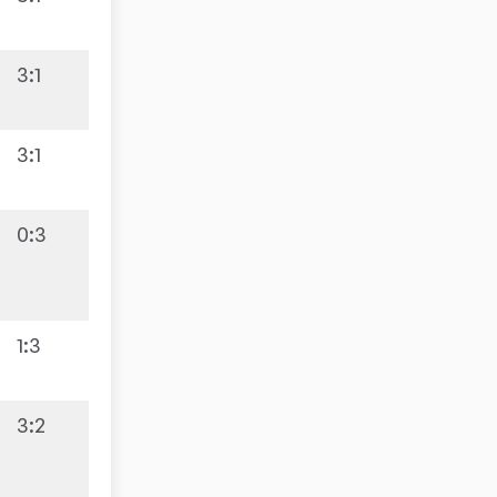
3:1
9:1
3:1
0:3
2:8
1:3
3:2
5:5