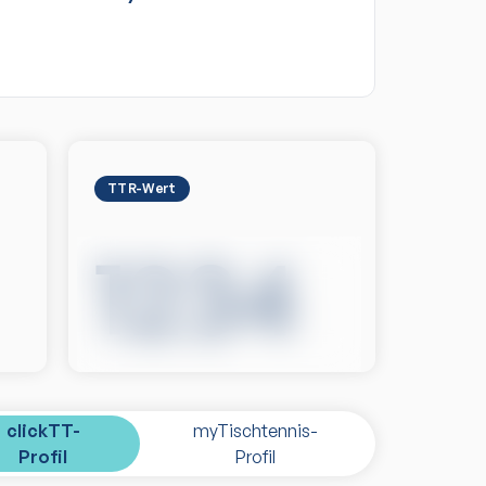
TTR-Wert
1234
clickTT-
myTischtennis-
Profil
Profil