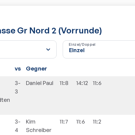
asse Gr Nord 2 (Vorrunde)
Einzel/Doppel
vs
Gegner
3-
Daniel
Paul
11:8
14:12
11:6
3
dten
3-
Kim
11:7
11:6
11:2
4
Schreiber