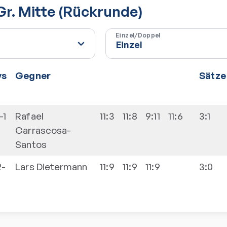
 Gr. Mitte (Rückrunde)
Einzel/Doppel
vs
Gegner
Sätze
-1
Rafael
11:3
11:8
9:11
11:6
3:1
Carrascosa-
Santos
2-
Lars
Dietermann
11:9
11:9
11:9
3:0