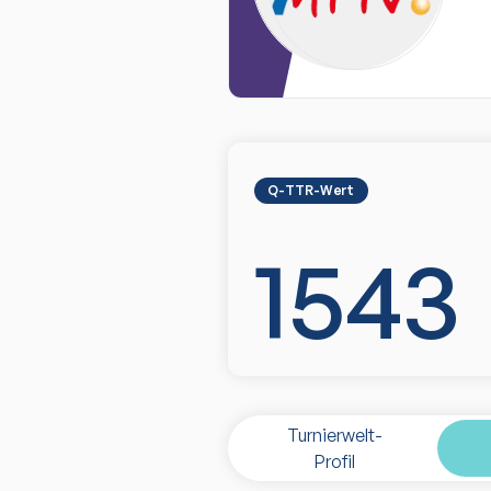
Q-TTR-Wert
1543
Turnierwelt-
Profil