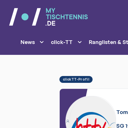
News
click-TT
Ranglisten & St
clickTT-Profil
To
SG 1