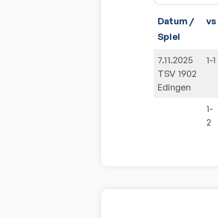
Datum /
vs
Spiel
7.11.2025
1-1
TSV 1902
Edingen
1-
2