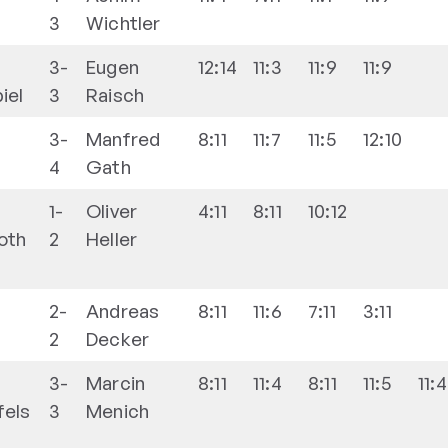
3
Wichtler
3-
Eugen
12:14
11:3
11:9
11:9
iel
3
Raisch
3-
Manfred
8:11
11:7
11:5
12:10
4
Gath
1-
Oliver
4:11
8:11
10:12
oth
2
Heller
2-
Andreas
8:11
11:6
7:11
3:11
2
Decker
3-
Marcin
8:11
11:4
8:11
11:5
11:4
fels
3
Menich