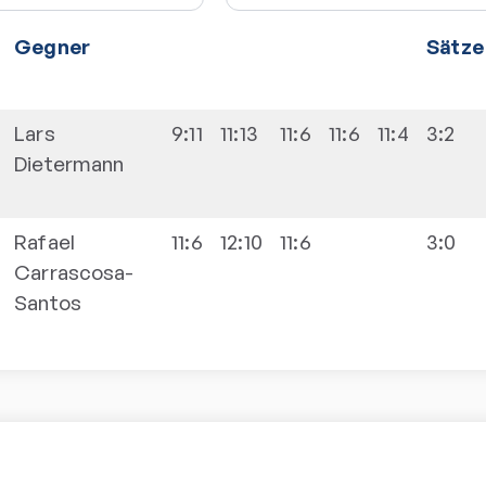
Gegner
Sätze
Lars
9:11
11:13
11:6
11:6
11:4
3:2
Dietermann
Rafael
11:6
12:10
11:6
3:0
Carrascosa-
Santos