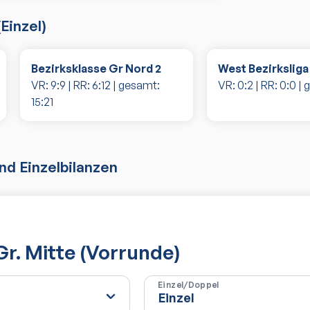
(
Einzel
)
Bezirksklasse Gr Nord 2
West Bezirksliga
VR:
9
:
9
| RR:
6
:
12
| gesamt:
VR:
0
:
2
| RR:
0
:
0
| 
15
:
21
d Einzelbilanzen
Gr. Mitte (Vorrunde)
Einzel/Doppel