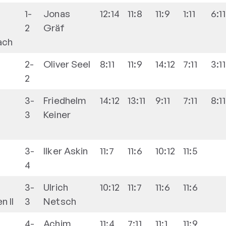
1-
Jonas
12:14
11:8
11:9
1:11
6:11
2
Gräf
ach
2-
Oliver
Seel
8:11
11:9
14:12
7:11
3:11
2
3-
Friedhelm
14:12
13:11
9:11
7:11
8:11
3
Keiner
n
3-
Ilker
Askin
11:7
11:6
10:12
11:5
4
3-
Ulrich
10:12
11:7
11:6
11:6
n II
3
Netsch
4-
Achim
11:4
7:11
11:1
11:9