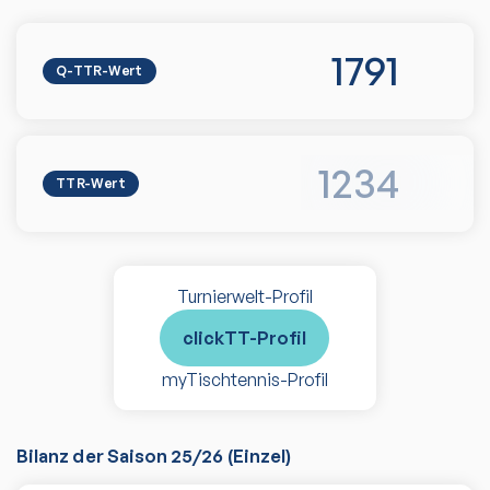
1791
Q-TTR-Wert
1234
TTR-Wert
Turnierwelt-Profil
clickTT-Profil
myTischtennis-Profil
Bilanz der Saison
25/26
(
Einzel
)