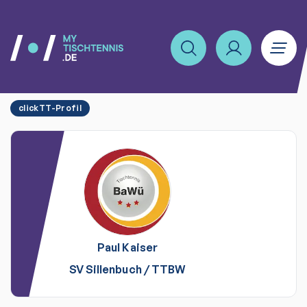
clickTT-Profil
Paul
Kaiser
SV Sillenbuch
/
TTBW