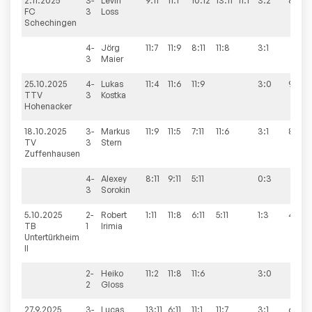
2.11.2025
3-
Levin
9:11
11:1
10:12
13:11
11:1
3:2
8:8
FC
3
Loss
Schechingen
4-
Jörg
11:7
11:9
8:11
11:8
3:1
3
Maier
25.10.2025
4-
Lukas
11:4
11:6
11:9
3:0
9:2
TTV
3
Kostka
Hohenacker
18.10.2025
3-
Markus
11:9
11:5
7:11
11:6
3:1
8:8
TV
3
Stern
Zuffenhausen
4-
Alexey
8:11
9:11
5:11
0:3
3
Sorokin
5.10.2025
2-
Robert
1:11
11:8
6:11
5:11
1:3
4:9
TB
1
Irimia
Untertürkheim
II
2-
Heiko
11:2
11:8
11:6
3:0
2
Gloss
27.9.2025
3-
Lucas
13:11
6:11
11:1
11:7
3:1
6:9