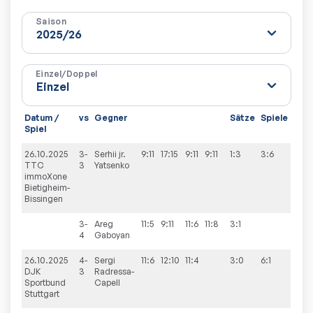
Saison
Einzel/Doppel
Datum /
vs
Gegner
Sätze
Spiele
Spiel
26.10.2025
3-
Serhii jr.
9:11
17:15
9:11
9:11
1:3
3:6
TTC
3
Yatsenko
immoXone
Bietigheim-
Bissingen
3-
Areg
11:5
9:11
11:6
11:8
3:1
4
Gaboyan
26.10.2025
4-
Sergi
11:6
12:10
11:4
3:0
6:1
DJK
3
Radressa-
Sportbund
Capell
Stuttgart