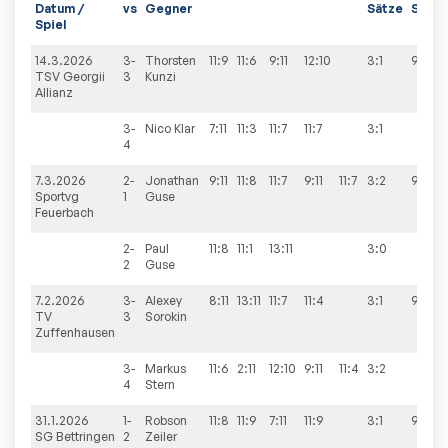
Datum /
vs
Gegner
Sätze
Spiel
Spiel
14.3.2026
3-
Thorsten
11:9
11:6
9:11
12:10
3:1
9:5
TSV Georgii
3
Kunzi
Allianz
3-
Nico
Klar
7:11
11:3
11:7
11:7
3:1
4
7.3.2026
2-
Jonathan
9:11
11:8
11:7
9:11
11:7
3:2
9:3
Sportvg
1
Guse
Feuerbach
2-
Paul
11:8
11:1
13:11
3:0
2
Guse
7.2.2026
3-
Alexey
8:11
13:11
11:7
11:4
3:1
9:5
TV
3
Sorokin
Zuffenhausen
3-
Markus
11:6
2:11
12:10
9:11
11:4
3:2
4
Stern
31.1.2026
1-
Robson
11:8
11:9
7:11
11:9
3:1
9:0
SG Bettringen
2
Zeiler