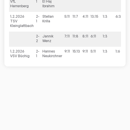
VfL
1
El Haj
Herrenberg
Ibrahim
1.2.2026
2-
Stellan
5:11
11:7
4:11
13:15
1:3
6:3
TSV
1
Krilla
Kleinglattbach
2-
Jannik
7:11
11:8
8:11
6:11
1:3
2
Wenz
1.2.2026
2-
Hannes
9:11
15:13
9:11
5:11
1:3
1:6
VSV Büchig
1
Neukirchner