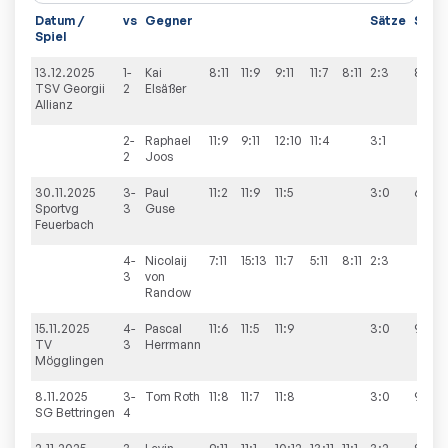
Datum /
vs
Gegner
Sätze
Spiel
Spiel
13.12.2025
1-
Kai
8:11
11:9
9:11
11:7
8:11
2:3
8:8
TSV Georgii
2
Elsäßer
Allianz
2-
Raphael
11:9
9:11
12:10
11:4
3:1
2
Joos
30.11.2025
3-
Paul
11:2
11:9
11:5
3:0
6:9
Sportvg
3
Guse
Feuerbach
4-
Nicolaij
7:11
15:13
11:7
5:11
8:11
2:3
3
von
Randow
15.11.2025
4-
Pascal
11:6
11:5
11:9
3:0
9:1
TV
3
Herrmann
Mögglingen
8.11.2025
3-
Tom
Roth
11:8
11:7
11:8
3:0
9:0
SG Bettringen
4