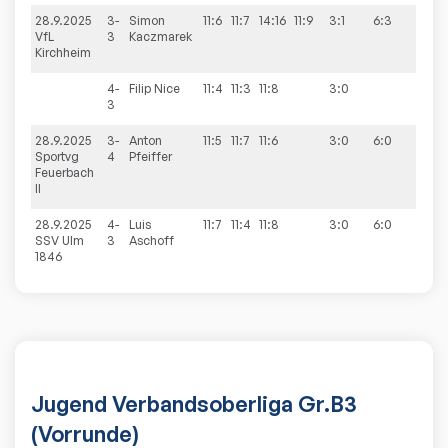
28.9.2025
3-
Simon
11:6
11:7
14:16
11:9
3:1
6:3
VfL
3
Kaczmarek
Kirchheim
4-
Filip
Nice
11:4
11:3
11:8
3:0
3
28.9.2025
3-
Anton
11:5
11:7
11:6
3:0
6:0
Sportvg
4
Pfeiffer
Feuerbach
II
28.9.2025
4-
Luis
11:7
11:4
11:8
3:0
6:0
SSV Ulm
3
Aschoff
1846
Jugend Verbandsoberliga Gr.B3
(Vorrunde)