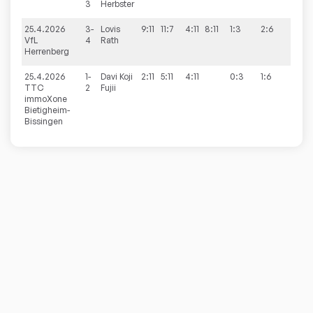
3
Herbster
25.4.2026
3-
Lovis
9:11
11:7
4:11
8:11
1:3
2:6
VfL
4
Rath
Herrenberg
25.4.2026
1-
Davi Koji
2:11
5:11
4:11
0:3
1:6
TTC
2
Fujii
immoXone
Bietigheim-
Bissingen