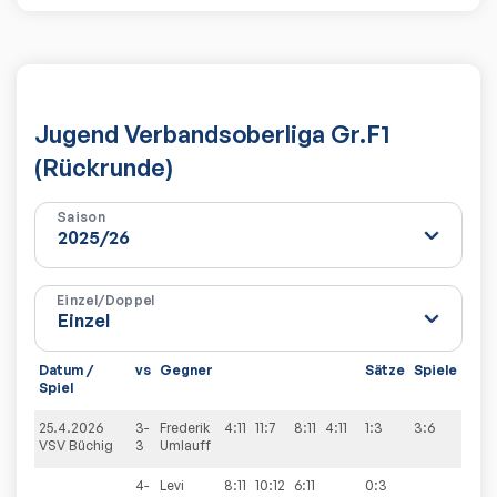
Jugend Verbandsoberliga Gr.F1
(Rückrunde)
Saison
Einzel/Doppel
Datum /
vs
Gegner
Sätze
Spiele
Spiel
25.4.2026
3-
Frederik
4:11
11:7
8:11
4:11
1:3
3:6
VSV Büchig
3
Umlauff
4-
Levi
8:11
10:12
6:11
0:3