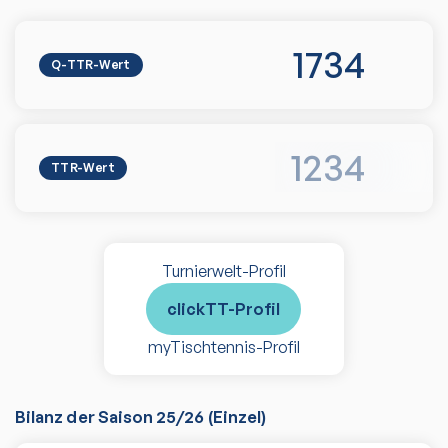
1734
Q-TTR-Wert
1234
TTR-Wert
Turnierwelt-Profil
clickTT-Profil
myTischtennis-Profil
Bilanz der Saison
25/26
(
Einzel
)