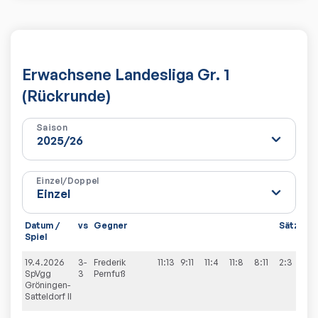
Erwachsene Landesliga Gr. 1
(Rückrunde)
Saison
Einzel/Doppel
Datum /
vs
Gegner
Sätze
S
Spiel
19.4.2026
3-
Frederik
11:13
9:11
11:4
11:8
8:11
2:3
9
SpVgg
3
Pernfuß
Gröningen-
Satteldorf II