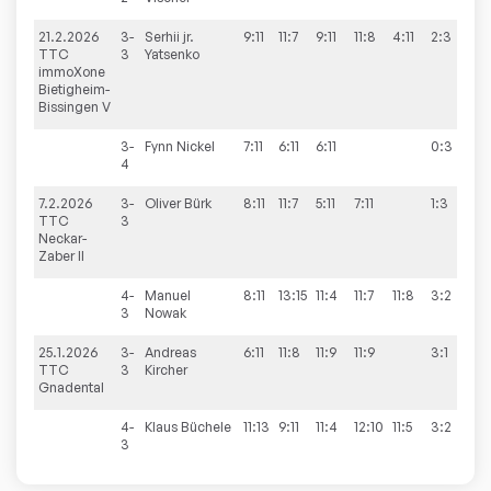
21.2.2026
3-
Serhii jr.
9:11
11:7
9:11
11:8
4:11
2:3
4
TTC
3
Yatsenko
immoXone
Bietigheim-
Bissingen V
3-
Fynn
Nickel
7:11
6:11
6:11
0:3
4
7.2.2026
3-
Oliver
Bürk
8:11
11:7
5:11
7:11
1:3
4
TTC
3
Neckar-
Zaber II
4-
Manuel
8:11
13:15
11:4
11:7
11:8
3:2
3
Nowak
25.1.2026
3-
Andreas
6:11
11:8
11:9
11:9
3:1
9
TTC
3
Kircher
Gnadental
4-
Klaus
Büchele
11:13
9:11
11:4
12:10
11:5
3:2
3