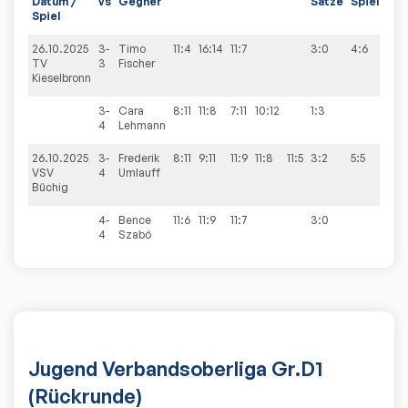
Datum /
vs
Gegner
Sätze
Spiele
Spiel
26.10.2025
3-
Timo
11:4
16:14
11:7
3:0
4:6
TV
3
Fischer
Kieselbronn
3-
Cara
8:11
11:8
7:11
10:12
1:3
4
Lehmann
26.10.2025
3-
Frederik
8:11
9:11
11:9
11:8
11:5
3:2
5:5
VSV
4
Umlauff
Büchig
4-
Bence
11:6
11:9
11:7
3:0
4
Szabó
Jugend Verbandsoberliga Gr.D1
(Rückrunde)