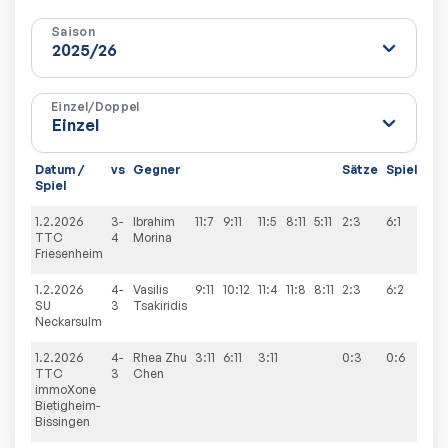
Saison
Einzel/Doppel
Datum /
vs
Gegner
Sätze
Spiele
Spiel
1.2.2026
3-
Ibrahim
11:7
9:11
11:5
8:11
5:11
2:3
6:1
TTC
4
Morina
Friesenheim
1.2.2026
4-
Vasilis
9:11
10:12
11:4
11:8
8:11
2:3
6:2
SU
3
Tsakiridis
Neckarsulm
1.2.2026
4-
Rhea Zhu
3:11
6:11
3:11
0:3
0:6
TTC
3
Chen
immoXone
Bietigheim-
Bissingen