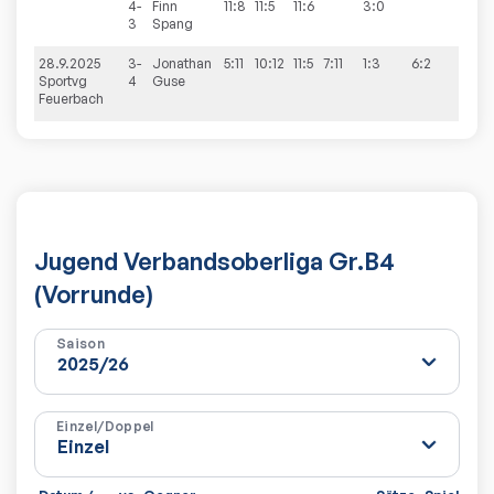
4-
Finn
11:8
11:5
11:6
3:0
3
Spang
28.9.2025
3-
Jonathan
5:11
10:12
11:5
7:11
1:3
6:2
Sportvg
4
Guse
Feuerbach
Jugend Verbandsoberliga Gr.B4
(Vorrunde)
Saison
Einzel/Doppel