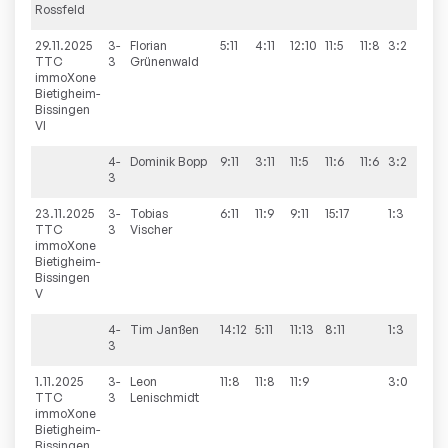
Rossfeld
29.11.2025
3-
Florian
5:11
4:11
12:10
11:5
11:8
3:2
9:
TTC
3
Grünenwald
immoXone
Bietigheim-
Bissingen
VI
4-
Dominik
Bopp
9:11
3:11
11:5
11:6
11:6
3:2
3
23.11.2025
3-
Tobias
6:11
11:9
9:11
15:17
1:3
4:
TTC
3
Vischer
immoXone
Bietigheim-
Bissingen
V
4-
Tim
Janßen
14:12
5:11
11:13
8:11
1:3
3
1.11.2025
3-
Leon
11:8
11:8
11:9
3:0
9:
TTC
3
Lenischmidt
immoXone
Bietigheim-
Bissingen