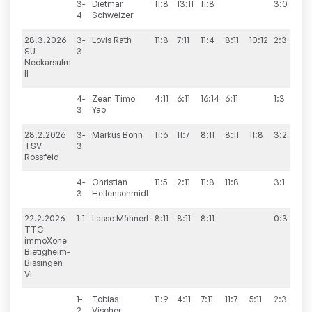
3-
Dietmar
11:8
13:11
11:8
3:0
4
Schweizer
28.3.2026
3-
Lovis
Rath
11:8
7:11
11:4
8:11
10:12
2:3
5
SU
3
Neckarsulm
II
4-
Zean Timo
4:11
6:11
16:14
6:11
1:3
3
Yao
28.2.2026
3-
Markus
Bohn
11:6
11:7
8:11
8:11
11:8
3:2
9
TSV
3
Rossfeld
4-
Christian
11:5
2:11
11:8
11:8
3:1
3
Hellenschmidt
22.2.2026
1-1
Lasse
Mähnert
8:11
8:11
8:11
0:3
1:
TTC
immoXone
Bietigheim-
Bissingen
VI
1-
Tobias
11:9
4:11
7:11
11:7
5:11
2:3
2
Vischer