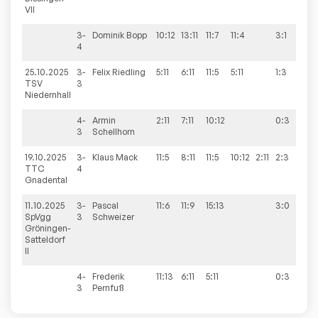
VII
3-
Dominik
Bopp
10:12
13:11
11:7
11:4
3:1
4
25.10.2025
3-
Felix
Riedling
5:11
6:11
11:5
5:11
1:3
3:
TSV
3
Niedernhall
4-
Armin
2:11
7:11
10:12
0:3
3
Schellhorn
19.10.2025
3-
Klaus
Mack
11:5
8:11
11:5
10:12
2:11
2:3
1:9
TTC
4
Gnadental
11.10.2025
3-
Pascal
11:6
11:9
15:13
3:0
7:
SpVgg
3
Schweizer
Gröningen-
Satteldorf
II
4-
Frederik
11:13
6:11
5:11
0:3
3
Pernfuß