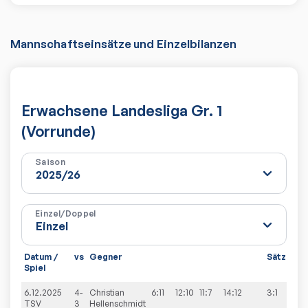
Mannschaftseinsätze und Einzelbilanzen
Erwachsene Landesliga Gr. 1
(Vorrunde)
Saison
Einzel/Doppel
Datum /
vs
Gegner
Sätze
Sp
Spiel
6.12.2025
4-
Christian
6:11
12:10
11:7
14:12
3:1
9:
TSV
3
Hellenschmidt