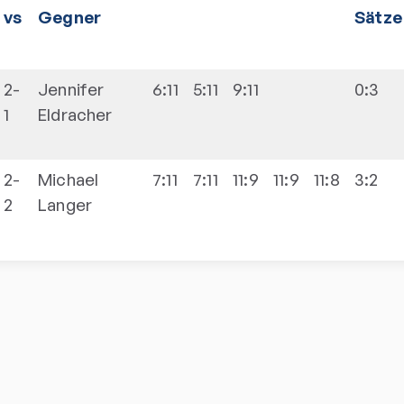
vs
Gegner
Sätze
2-
Jennifer
6:11
5:11
9:11
0:3
1
Eldracher
2-
Michael
7:11
7:11
11:9
11:9
11:8
3:2
2
Langer