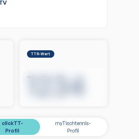
TV
TTR-Wert
1234
clickTT-
myTischtennis-
Profil
Profil