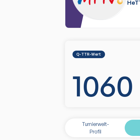
HeT
Q-TTR-Wert
1060
Turnierwelt-
Profil