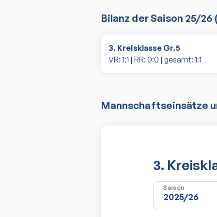
Bilanz der Saison
25/26
3. Kreisklasse Gr.5
VR:
1
:
1
| RR:
0
:
0
| gesamt:
1
:
1
Mannschaftseinsätze un
3. Kreiskl
Saison