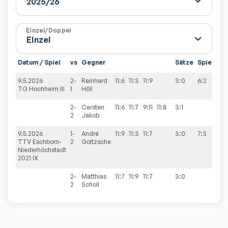
Einzel/Doppel
Datum / Spiel
vs
Gegner
Sätze
Spiele
9.5.2026
2-
Reinhard
11:6
11:3
11:9
3:0
6:2
TG Hochheim III
1
Höll
2-
Carsten
11:6
11:7
9:11
11:8
3:1
2
Jakob
9.5.2026
1-
André
11:9
11:3
11:7
3:0
7:3
TTV Eschborn-
2
Goltzsche
Niederhöchstadt
2021 IX
2-
Matthias
11:7
11:9
11:7
3:0
2
Scholl