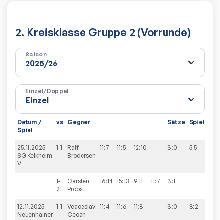
2. Kreisklasse Gruppe 2 (Vorrunde)
Saison
Einzel/Doppel
Datum /
vs
Gegner
Sätze
Spiele
Spiel
25.11.2025
1-1
Ralf
11:7
11:5
12:10
3:0
5:5
SG Kelkheim
Brodersen
V
1-
Carsten
16:14
15:13
9:11
11:7
3:1
2
Probst
12.11.2025
1-1
Veaceslav
11:4
11:6
11:8
3:0
8:2
Neuenhainer
Cecan