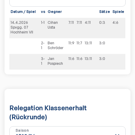
Datum / Spiel
vs
Gegner
Sätze
Spiele
14.4.2026
1-1
Cihan
7:11
7:11
4:11
0:3
4:6
Spvgg. 07
Usta
Hochheim VII
2-
Ben
11:9
11:7
13:11
3:0
1
Schröder
3-
Jan
11:6
11:6
13:11
3:0
1
Pospiech
Relegation Klassenerhalt
(Rückrunde)
Saison