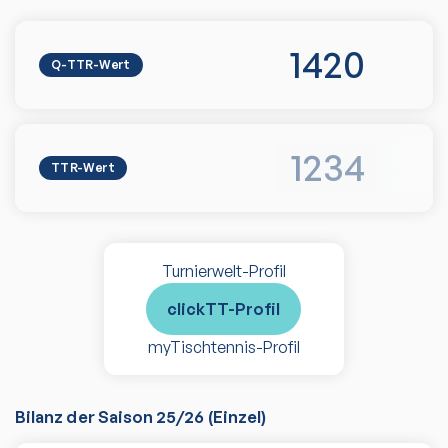
1420
Q-TTR-Wert
1234
TTR-Wert
Turnierwelt-Profil
clickTT-Profil
myTischtennis-Profil
Bilanz der Saison
25/26
(
Einzel
)