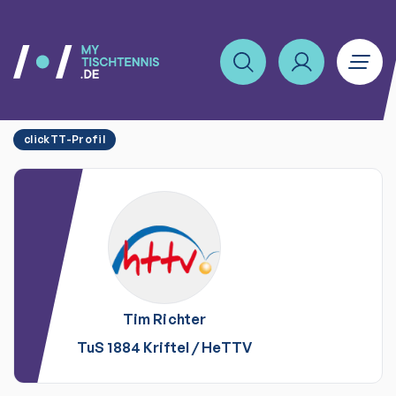
clickTT-Profil
Tim
Richter
TuS 1884 Kriftel
/
HeTTV