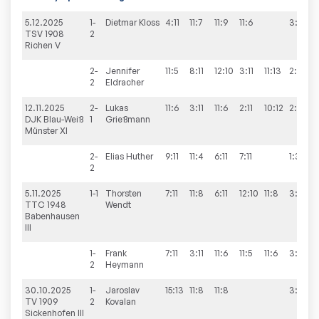
5.12.2025
1-
Dietmar
Kloss
4:11
11:7
11:9
11:6
3:1
TSV 1908
2
Richen V
2-
Jennifer
11:5
8:11
12:10
3:11
11:13
2:3
2
Eldracher
12.11.2025
2-
Lukas
11:6
3:11
11:6
2:11
10:12
2:3
DJK Blau-Weiß
1
Grießmann
Münster XI
2-
Elias
Huther
9:11
11:4
6:11
7:11
1:3
2
5.11.2025
1-1
Thorsten
7:11
11:8
6:11
12:10
11:8
3:2
TTC 1948
Wendt
Babenhausen
III
1-
Frank
7:11
3:11
11:6
11:5
11:6
3:2
2
Heymann
30.10.2025
1-
Jaroslav
15:13
11:8
11:8
3:0
TV 1909
2
Kovalan
Sickenhofen III