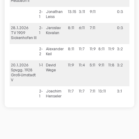
Heubach II
2-
Jonathan
13:15
3:11
9:11
0:3
1
Leiss
28.1.2026
2-
Jaroslav
8:11
6:11
7:11
0:3
8:2
TV 1909
1
Kovalan
Sickenhofen III
2-
Alexander
8:11
11:7
11:9
8:11
11:9
3:2
2
Keil
20.1.2026
1-1
David
11:9
11:4
5:11
9:11
11:8
3:2
9:1
Spvgg. 1928
Wege
Groß-Umstadt
V
2-
Joachim
11:7
11:7
7:11
13:11
3:1
1
Henseler