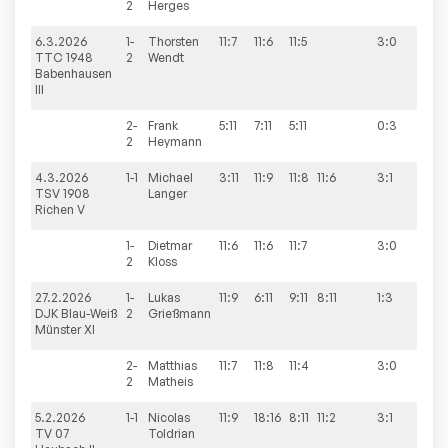
2
Herges
6.3.2026
1-
Thorsten
11:7
11:6
11:5
3:0
3:7
TTC 1948
2
Wendt
Babenhausen
III
2-
Frank
5:11
7:11
5:11
0:3
2
Heymann
4.3.2026
1-1
Michael
3:11
11:9
11:8
11:6
3:1
8:2
TSV 1908
Langer
Richen V
1-
Dietmar
11:6
11:6
11:7
3:0
2
Kloss
27.2.2026
1-
Lukas
11:9
6:11
9:11
8:11
1:3
8:2
DJK Blau-Weiß
2
Grießmann
Münster XI
2-
Matthias
11:7
11:8
11:4
3:0
2
Matheis
5.2.2026
1-1
Nicolas
11:9
18:16
8:11
11:2
3:1
7:3
TV 07
Toldrian