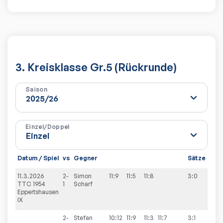
3. Kreisklasse Gr.5 (Rückrunde)
Saison
Einzel/Doppel
Datum / Spiel
vs
Gegner
Sätze
Spie
11.3.2026
2-
Simon
11:9
11:5
11:8
3:0
7:3
TTC 1954
1
Scharf
Eppertshausen
IX
2-
Stefan
10:12
11:9
11:3
11:7
3:1