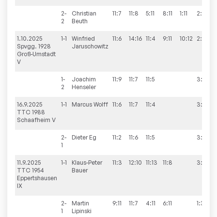
2-
Christian
11:7
11:8
5:11
8:11
1:11
2:3
2
Beuth
1.10.2025
1-1
Winfried
11:6
14:16
11:4
9:11
10:12
2:3
Spvgg. 1928
Jaruschowitz
Groß-Umstadt
V
1-
Joachim
11:9
11:7
11:5
3:0
2
Henseler
16.9.2025
1-1
Marcus
Wolff
11:6
11:7
11:4
3:0
TTC 1988
Schaafheim V
2-
Dieter
Eg
11:2
11:6
11:5
3:0
1
11.9.2025
1-1
Klaus-Peter
11:3
12:10
11:13
11:8
3:1
TTC 1954
Bauer
Eppertshausen
IX
2-
Martin
9:11
11:7
4:11
6:11
1:3
1
Lipinski