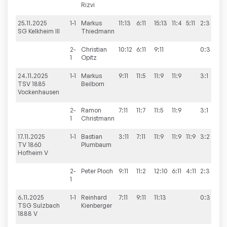
Rizvi
25.11.2025
1-1
Markus
11:13
6:11
15:13
11:4
5:11
2:3
1
SG Kelkheim III
Thiedmann
2-
Christian
10:12
6:11
9:11
0:3
1
Opitz
24.11.2025
1-1
Markus
9:11
11:5
11:9
11:9
3:1
6
TSV 1885
Beilborn
Vockenhausen
2-
Ramon
7:11
11:7
11:5
11:9
3:1
1
Christmann
17.11.2025
1-1
Bastian
3:11
7:11
11:9
11:9
11:9
3:2
3
TV 1860
Plumbaum
Hofheim V
2-
Peter
Ploch
9:11
11:2
12:10
6:11
4:11
2:3
1
6.11.2025
1-1
Reinhard
7:11
9:11
11:13
0:3
4
TSG Sulzbach
Kienberger
1888 V