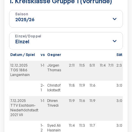
1. Kreisklasse Gruppe 1 (Vorrunde)
Saison
Einzel/Doppel
Datum / Spiel
vs
Gegner
Sätze
S
12.12.2025
1-1
Jürgen
2:11
11:5
5:11
11:4
7:11
2:3
6
TGS 1886
Thomas
Langenhain
2-
Christof
11:8
11:9
11:6
3:0
1
Ickstadt
7.12.2025
1-1
Dhiren
11:9
11:6
11:9
3:0
7
TTV Eschborn-
Trivedi
Niederhöchstadt
2021 VII
1-
Syed Ali
11:4
11:3
11:7
3:0
2
Hasnain