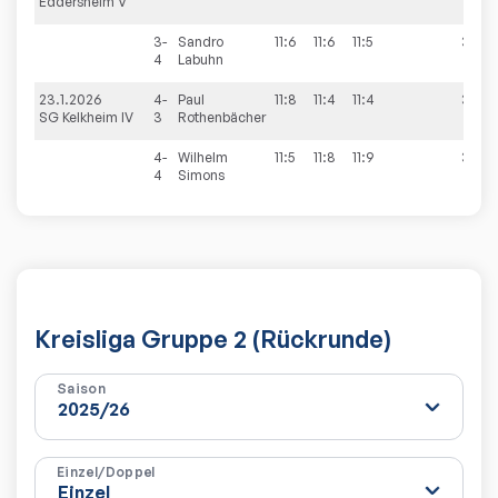
Eddersheim V
3-
Sandro
11:6
11:6
11:5
3:0
4
Labuhn
23.1.2026
4-
Paul
11:8
11:4
11:4
3:0
SG Kelkheim IV
3
Rothenbächer
4-
Wilhelm
11:5
11:8
11:9
3:0
4
Simons
Kreisliga Gruppe 2 (Rückrunde)
Saison
Einzel/Doppel