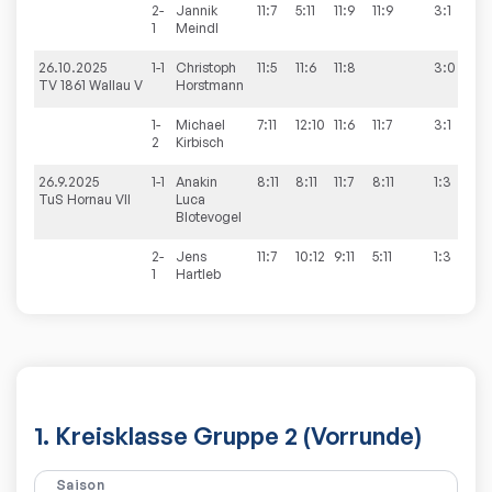
2-
Jannik
11:7
5:11
11:9
11:9
3:1
1
Meindl
26.10.2025
1-1
Christoph
11:5
11:6
11:8
3:0
3
TV 1861 Wallau V
Horstmann
1-
Michael
7:11
12:10
11:6
11:7
3:1
2
Kirbisch
26.9.2025
1-1
Anakin
8:11
8:11
11:7
8:11
1:3
2
TuS Hornau VII
Luca
Blotevogel
2-
Jens
11:7
10:12
9:11
5:11
1:3
1
Hartleb
1. Kreisklasse Gruppe 2 (Vorrunde)
Saison