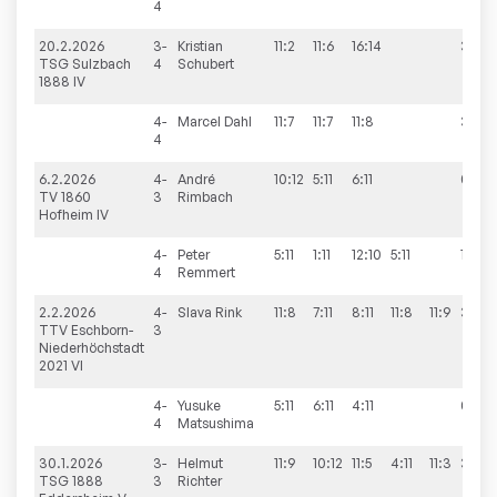
4
20.2.2026
3-
Kristian
11:2
11:6
16:14
3:0
TSG Sulzbach
4
Schubert
1888 IV
4-
Marcel
Dahl
11:7
11:7
11:8
3:0
4
6.2.2026
4-
André
10:12
5:11
6:11
0:3
TV 1860
3
Rimbach
Hofheim IV
4-
Peter
5:11
1:11
12:10
5:11
1:3
4
Remmert
2.2.2026
4-
Slava
Rink
11:8
7:11
8:11
11:8
11:9
3:2
TTV Eschborn-
3
Niederhöchstadt
2021 VI
4-
Yusuke
5:11
6:11
4:11
0:3
4
Matsushima
30.1.2026
3-
Helmut
11:9
10:12
11:5
4:11
11:3
3:2
TSG 1888
3
Richter