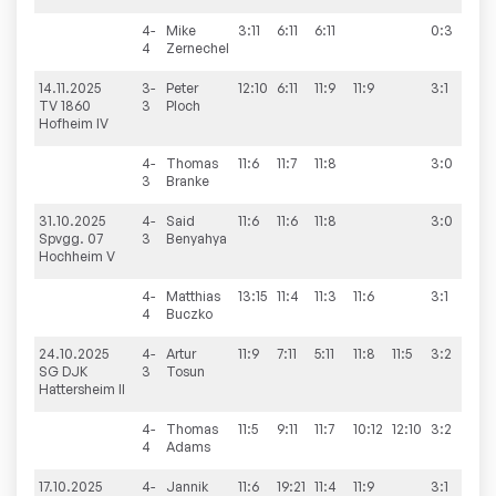
4-
Mike
3:11
6:11
6:11
0:3
4
Zernechel
14.11.2025
3-
Peter
12:10
6:11
11:9
11:9
3:1
6:
TV 1860
3
Ploch
Hofheim IV
4-
Thomas
11:6
11:7
11:8
3:0
3
Branke
31.10.2025
4-
Said
11:6
11:6
11:8
3:0
5:
Spvgg. 07
3
Benyahya
Hochheim V
4-
Matthias
13:15
11:4
11:3
11:6
3:1
4
Buczko
24.10.2025
4-
Artur
11:9
7:11
5:11
11:8
11:5
3:2
8:
SG DJK
3
Tosun
Hattersheim II
4-
Thomas
11:5
9:11
11:7
10:12
12:10
3:2
4
Adams
17.10.2025
4-
Jannik
11:6
19:21
11:4
11:9
3:1
7: