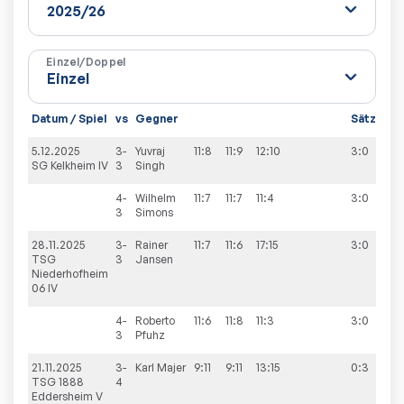
Einzel/Doppel
Datum / Spiel
vs
Gegner
Sätze
Sp
5.12.2025
3-
Yuvraj
11:8
11:9
12:10
3:0
4:
SG Kelkheim IV
3
Singh
4-
Wilhelm
11:7
11:7
11:4
3:0
3
Simons
28.11.2025
3-
Rainer
11:7
11:6
17:15
3:0
8:
TSG
3
Jansen
Niederhofheim
06 IV
4-
Roberto
11:6
11:8
11:3
3:0
3
Pfuhz
21.11.2025
3-
Karl
Majer
9:11
9:11
13:15
0:3
1:9
TSG 1888
4
Eddersheim V