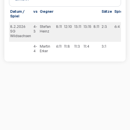
Datum /
vs
Gegner
Sätze
Spiele
Spiel
8.2.2026
4-
Stefan
8:11
12:10
13:11
13:15
8:11
2:3
6:4
SG
3
Heinz
Wildsachsen
4-
Martin
6:11
11:8
11:3
11:4
3:1
4
Erker