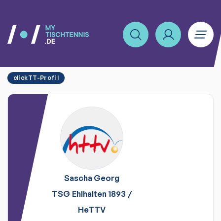
clickTT-Profil
Sascha
Georg
TSG Ehlhalten 1893
/
HeTTV