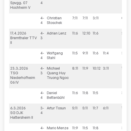
Spvgg. 07
4
Hochheim V
4-
Christian
7:11
7:11
3:11
0:3
4
Stoschek
17.4.2026
4-
Adrian
Lenz
11:6
12:10
11:6
3:0
Bremthaler TTV
3
II
4-
Wolfgang
11:5
9:11
11:6
11:4
3:1
4
Stahl
23.3.2026
4-
Michael
8:11
11:9
10:12
3:11
1:3
TSG
3
Quang Huy
Niederhofheim
Truong Ngoc
06 IV
4-
Daniel
11:6
11:8
11:5
3:0
4
Bettenbühl
6.3.2026
3-
Artur
Tosun
5:11
5:11
11:7
6:11
1:3
SG DJK
4
Hattersheim II
4-
Mario
Menze
11:9
11:5
11:8
3:0