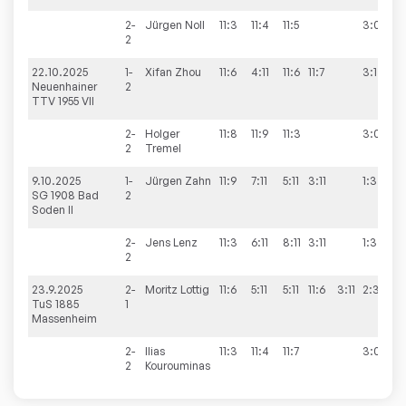
2-
Jürgen
Noll
11:3
11:4
11:5
3:0
2
22.10.2025
1-
Xifan
Zhou
11:6
4:11
11:6
11:7
3:1
Neuenhainer
2
TTV 1955 VII
2-
Holger
11:8
11:9
11:3
3:0
2
Tremel
9.10.2025
1-
Jürgen
Zahn
11:9
7:11
5:11
3:11
1:3
SG 1908 Bad
2
Soden II
2-
Jens
Lenz
11:3
6:11
8:11
3:11
1:3
2
23.9.2025
2-
Moritz
Lottig
11:6
5:11
5:11
11:6
3:11
2:3
TuS 1885
1
Massenheim
2-
Ilias
11:3
11:4
11:7
3:0
2
Kourouminas