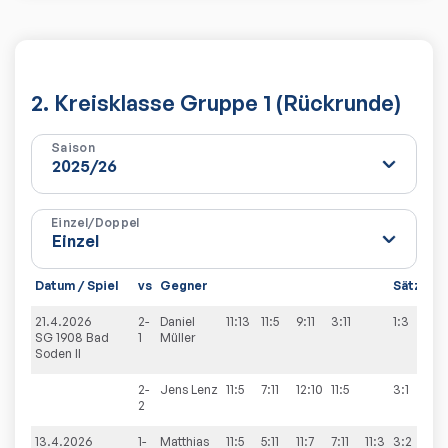
2. Kreisklasse Gruppe 1 (Rückrunde)
Saison
Einzel/Doppel
Datum / Spiel
vs
Gegner
Sätze
S
21.4.2026
2-
Daniel
11:13
11:5
9:11
3:11
1:3
6
SG 1908 Bad
1
Müller
Soden II
2-
Jens
Lenz
11:5
7:11
12:10
11:5
3:1
2
13.4.2026
1-
Matthias
11:5
5:11
11:7
7:11
11:3
3:2
9: