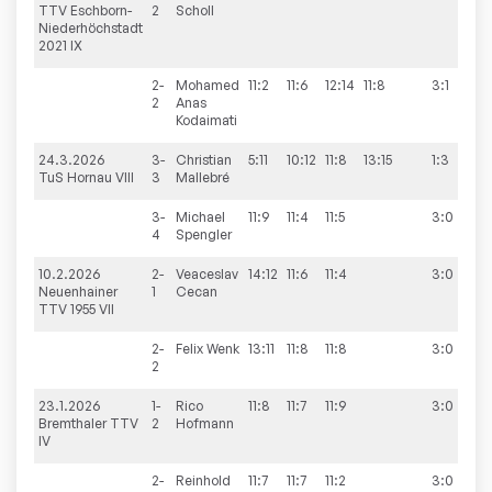
TTV Eschborn-
2
Scholl
Niederhöchstadt
2021 IX
2-
Mohamed
11:2
11:6
12:14
11:8
3:1
2
Anas
Kodaimati
24.3.2026
3-
Christian
5:11
10:12
11:8
13:15
1:3
6
TuS Hornau VIII
3
Mallebré
3-
Michael
11:9
11:4
11:5
3:0
4
Spengler
10.2.2026
2-
Veaceslav
14:12
11:6
11:4
3:0
1
Neuenhainer
1
Cecan
TTV 1955 VII
2-
Felix
Wenk
13:11
11:8
11:8
3:0
2
23.1.2026
1-
Rico
11:8
11:7
11:9
3:0
1
Bremthaler TTV
2
Hofmann
IV
2-
Reinhold
11:7
11:7
11:2
3:0