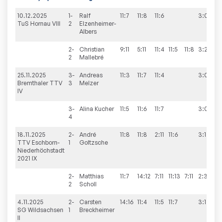
10.12.2025
1-
Ralf
11:7
11:8
11:6
3:0
TuS Hornau VIII
2
Elzenheimer-
Albers
2-
Christian
9:11
5:11
11:4
11:5
11:8
3:2
2
Mallebré
25.11.2025
3-
Andreas
11:3
11:7
11:4
3:0
Bremthaler TTV
3
Melzer
IV
3-
Alina
Kucher
11:5
11:6
11:7
3:0
4
18.11.2025
2-
André
11:8
11:8
2:11
11:6
3:1
TTV Eschborn-
1
Goltzsche
Niederhöchstadt
2021 IX
2-
Matthias
11:7
14:12
7:11
11:13
7:11
2:3
2
Scholl
4.11.2025
2-
Carsten
14:16
11:4
11:5
11:7
3:1
SG Wildsachsen
1
Breckheimer
II